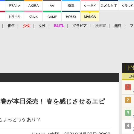
青年
少女
女性
BL/TL
グラビア
漫画家
無料
フ
1
9巻が本日発売！ 春を感じさせるエピ
ちょっとワケあり？