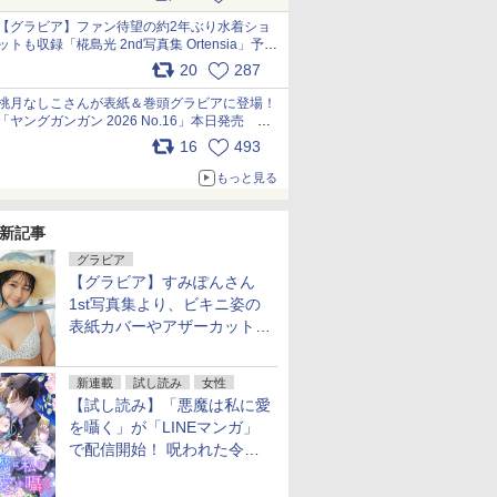
【グラビア】ファン待望の約2年ぶり水着ショ
ットも収録「椛島光 2nd写真集 Ortensia」予約
受付開始 10月30日発売
20
287
pic.x.com/9nJQY0jUYz
桃月なしこさんが表紙＆巻頭グラビアに登場！
「ヤングガンガン 2026 No.16」本日発売
pic.x.com/1Umi8x1SGO
16
493
もっと見る
新記事
グラビア
【グラビア】すみぽんさん
1st写真集より、ビキニ姿の
表紙カバーやアザーカットを
公開！
新連載
試し読み
女性
【試し読み】「悪魔は私に愛
を囁く」が「LINEマンガ」
で配信開始！ 呪われた令嬢×
執着深い司祭のダークファン
タジー