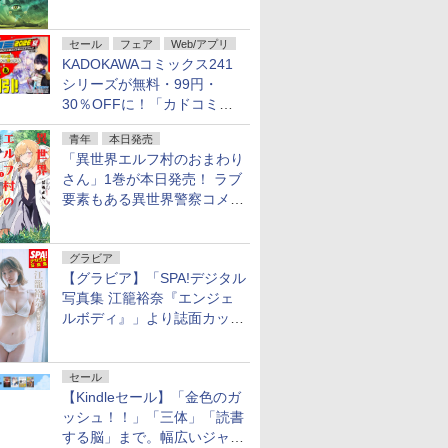
謎」特別企画は「西郷隆盛の
不死伝説」
セール
フェア
Web/アプリ
KADOKAWAコミックス241
シリーズが無料・99円・
30％OFFに！「カドコミフ
ェア 2026」第2弾が開催中！
青年
本日発売
「異世界エルフ村のおまわり
さん」1巻が本日発売！ ラブ
要素もある異世界警察コメデ
ィ
グラビア
【グラビア】「SPA!デジタル
写真集 江籠裕奈『エンジェ
ルボディ』」より誌面カット
を公開！
セール
【Kindleセール】「金色のガ
ッシュ！！」「三体」「読書
する脳」まで。幅広いジャン