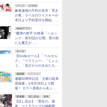
ルの電子書籍が最大65％オ
グッズ
コラボ
フ！「Kindle本サマーセー
麻雀漫画の不朽の名作「哭き
ル」第2弾が開催中！
の竜」ラベルのウイスキーが
本日より予約受付を開始。8
月16日まで
Web/アプリ
“魔弾の射手”の終幕「ヘルシ
ング」第32話が公開。君の前
にも魔王が……
セール
【Kindleセール】「ベルセル
ク」「ペリリュー」「じょふ
う」「花ざかりのきみたち
へ」などが最大50％オフ！
漫画家
イベント
「白泉社 夏の大割引セー
連載50周年記念「王家の紋章
ル」が開催中！
原画展」が8月28日より開
催！ カラー原画から名シー
ンの原稿まで
新連載
試し読み
女性
【試し読み】「聖女の、遺
産」コミカライズが連載開