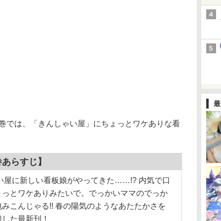
最
9巻では、「きんしゃい屋」にちょっとワケありな看
巻あらすじ】
い屋に新しい看板娘がやってきた……!? 内気で口
～っとワケありみたいで。でっかいママのでっか
みこんじゃる!! 春の陽気のようなあたたかさを
録した最新刊！