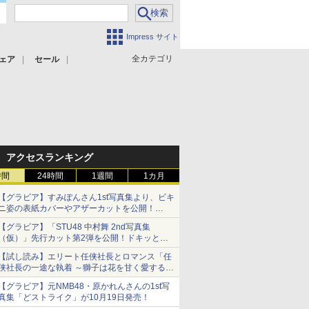
Impress サイト
全カテゴリ
ェア
セール
アクセスランキング
時間
24時間
1週間
1カ月
【グラビア】すみぽんさん1st写真集より、ビキ
ニ姿の表紙カバーやアザーカットを公開！
タイトルは「offcourt（オフコート）」に決定
【グラビア】「STU48 中村舞 2nd写真集
（仮）」先行カット第2弾を公開！ドキッとす
るランジェリーカットなど新たな挑戦
【試し読み】エリート任侠社長とロマンス「任
侠社長の一途な執着 ～獅子は花を甘く愛する
～」をメチャコミで先行配信開始
【グラビア】元NMB48・原かれんさんの1st写
真集「どストライク」が10月19日発売！