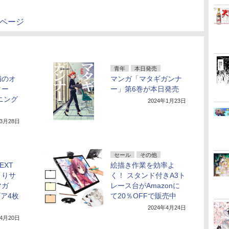
品ページ
青年
本日発売
満のオ
マンガ「マタギガンナ
ター
ー」第6巻が本日発売
ニング
2024年1月23日
年3月28日
セール
その他
EXT
絵描き作業を効率よ
よりサ
く！ スタンド付きA3ト
マガ
レース台がAmazonに
ビア4枚
て20％OFFで販売中
2024年4月24日
年4月20日