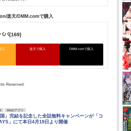
zon/楽天/DMM.comで購入
パ(169)
購入
楽天で購入
DMM.comで購入
hts Reserved.
料
Web/アプリ
国」完結を記念した全話無料キャンペーンが「コ
AYS」にて本日4月19日より開催