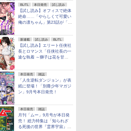
BL/TL
本日発売
試し読み
【試し読み】オフィスで絶体
絶命……「やらしくて可愛い
俺の凛ちゃん」第23話が「コ
ミックシーモア」で先行配
信！
新連載
試し読み
BL/TL
【試し読み】エリート任侠社
長とロマンス「任侠社長の一
途な執着 ～獅子は花を甘く
愛する～」をメチャコミで先
行配信開始
本日発売
雑誌
「人生逆転ダンジョン」が表
紙に登場！「別冊少年マガジ
ン」9月号本日発売！
本日発売
雑誌
月刊「ムー」9月号が本日発
売！ 総力特集は「知られざ
る死後の世界『霊界宇宙』の