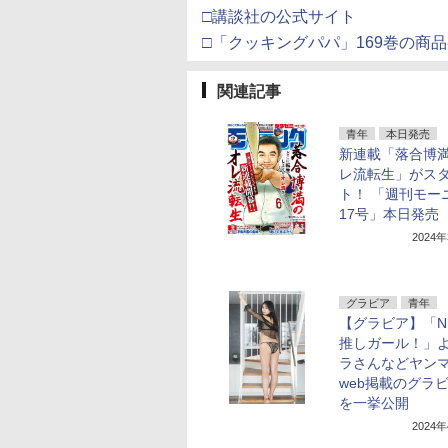
□講談社の公式サイト
□「クッキングパパ」169巻の商
関連記事
青年
本日発売
新連載「落合博
レ流転生」がス
ト！ 「週刊モー
17号」本日発売
2024
グラビア
青年
【グラビア】「N
推しガール！」
ラさんなどヤン
web掲載のグラ
を一挙公開
2024