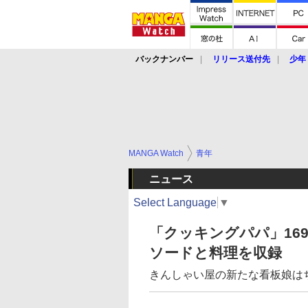
バックナンバー
リリース送付先
少年
MANGA Watch
青年
ニュース
Select Language
▼
「クッキングパパ」16
ソードと料理を収録
きんしゃい屋の新たな看板娘は