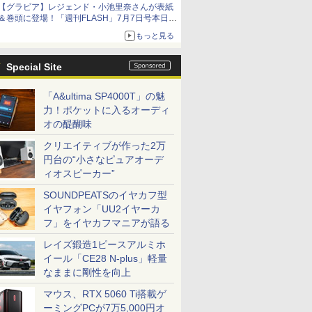
【グラビア】レジェンド・小池里奈さんが表紙
＆巻頭に登場！「週刊FLASH」7月7日号本日発
売
もっと見る
Special Site
「A&ultima SP4000T」の魅
力！ポケットに入るオーディ
オの醍醐味
クリエイティブが作った2万
円台の“小さなピュアオーデ
ィオスピーカー”
SOUNDPEATSのイヤカフ型
イヤフォン「UU2イヤーカ
フ」をイヤカフマニアが語る
レイズ鍛造1ピースアルミホ
イール「CE28 N-plus」軽量
なままに剛性を向上
マウス、RTX 5060 Ti搭載ゲ
ーミングPCが7万5,000円オ