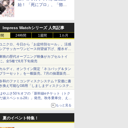
始！ 「死にプロ」、「惚れ
魔女」作者による異世界ロマ
ンス
Impress Watchシリーズ 人気記事
時間
24時間
1週間
1カ月
ユニクロ、今日から「お盆特別セール」。涼感
シアサッカーワンピース待望値下げ、撥水ギア
ショーツは1990円に
東映の歴代オープニング映像がカプセルトイ
に。全5種で8月下旬発売
カルディ、オンライン限定「ネコバッグ＆タン
ブラーセット」を一般販売。7月の抽選販売の
当選無効分
令和のファミコンディスクシステム？安価に書
き換え可能なGB用「しましまディスクシステ
ム」
はやぶさ50％オフの「新幹線eチケット（トク
だ値スペシャル28）」発売。秋冬乗車分、えき
ねっと限定
もっと見る
夏のイベント特集！