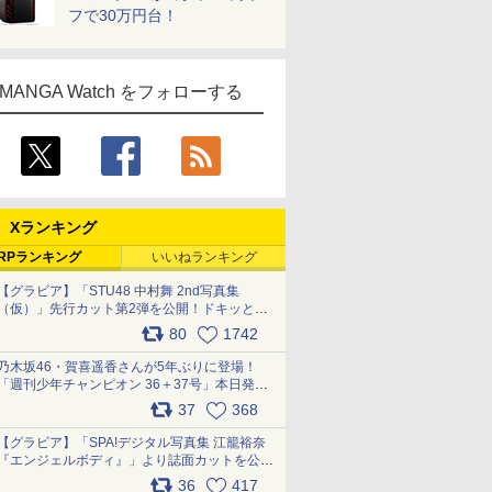
フで30万円台！
MANGA Watch をフォローする
Xランキング
RPランキング
いいねランキング
【グラビア】「STU48 中村舞 2nd写真集
（仮）」先行カット第2弾を公開！ドキッとす
るランジェリーカットなど新たな挑戦
80
1742
pic.x.com/9uvxXReveK
乃木坂46・賀喜遥香さんが5年ぶりに登場！
「週刊少年チャンピオン 36＋37号」本日発
売 pic.x.com/2Mo85ZlRvK
37
368
【グラビア】「SPA!デジタル写真集 江籠裕奈
『エンジェルボディ』」より誌面カットを公
開！ pic.x.com/Yl52UEMoko
36
417