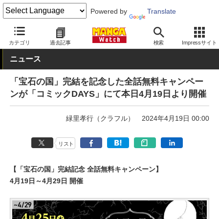
Powered by
Translate
MANGA Watch
青年
カテゴリ
過去記事
検索
Impressサイト
ニュース
「宝石の国」完結を記念した全話無料キャンペー
ンが「コミックDAYS」にて本日4月19日より開催
緑里孝行（クラフル）
2024年4月19日 00:00
リスト
【「宝石の国」完結記念 全話無料キャンペーン】
4月19日～4月29日 開催