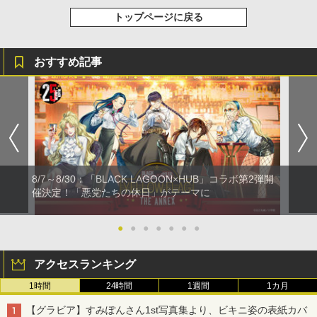
トップページに戻る
おすすめ記事
8/7～8/30：「BLACK LAGOON×HUB」コラボ第2弾開
催決定！「悪党たちの休日」がテーマに
●
●
●
●
●
●
●
アクセスランキング
1時間
24時間
1週間
1カ月
【グラビア】すみぽんさん1st写真集より、ビキニ姿の表紙カバ