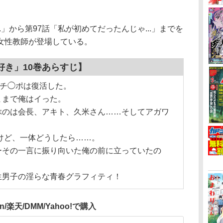
..」から第97話「私が初めてだったんじゃ...」までを
女性教師が登場している。
好き」10巻あらすじ】
のチ◯ポは復活した。
ままで俺はイった。
ぶのは会長、アキト、久米さん……そしてアガワ
けど、一体どうしたら……。
ーその一言に振り向いた俺の前に立っていたの
生男子の淫らな青春グラフィティ！
n/楽天/DMM/Yahoo!で購入