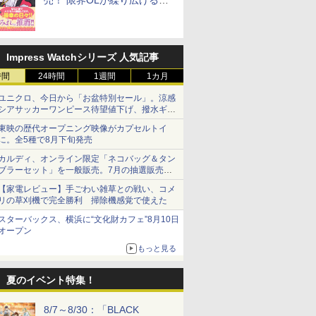
売！ 限界OLが繰り広げる禁
断のロールプレイ
Impress Watchシリーズ 人気記事
時間
24時間
1週間
1カ月
ユニクロ、今日から「お盆特別セール」。涼感
シアサッカーワンピース待望値下げ、撥水ギア
ショーツは1990円に
東映の歴代オープニング映像がカプセルトイ
に。全5種で8月下旬発売
カルディ、オンライン限定「ネコバッグ＆タン
ブラーセット」を一般販売。7月の抽選販売の
当選無効分
【家電レビュー】手ごわい雑草との戦い、コメ
リの草刈機で完全勝利 掃除機感覚で使えた
スターバックス、横浜に“文化財カフェ”8月10日
オープン
もっと見る
夏のイベント特集！
8/7～8/30：「BLACK