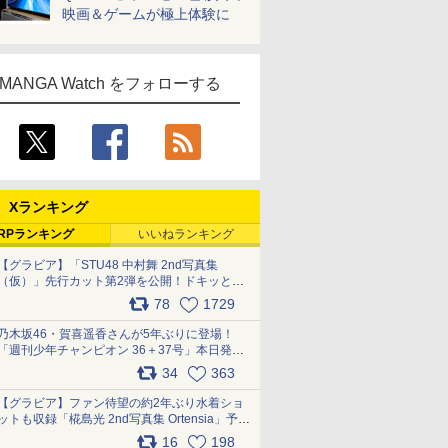
映画＆ゲームが極上体験に
MANGA Watch をフォローする
Xランキング
RPランキング
いいねランキング
【グラビア】「STU48 中村舞 2nd写真集
（仮）」先行カット第2弾を公開！ドキッとす
るランジェリーカットなど新たな挑戦
78
1729
pic.x.com/9uvxXReveK
乃木坂46・賀喜遥香さんが5年ぶりに登場！
「週刊少年チャンピオン 36＋37号」本日発
売 pic.x.com/2Mo85ZlRvK
34
363
【グラビア】ファン待望の約2年ぶり水着ショ
ットも収録「椛島光 2nd写真集 Ortensia」予約
受付開始 10月30日発売
16
198