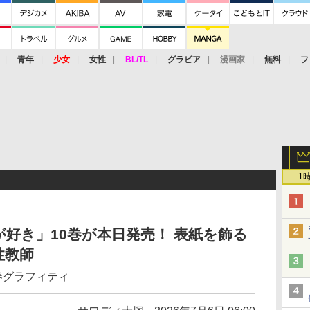
青年
少女
女性
BL/TL
グラビア
漫画家
無料
フ
1
好き」10巻が本日発売！ 表紙を飾る
性教師
春グラフィティ