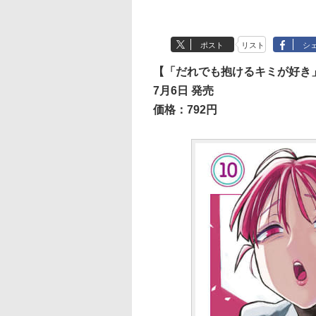
ポスト
リスト
シ
【「だれでも抱けるキミが好き」
7月6日 発売
価格：792円