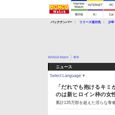
バックナンバー
リリース送付先
少年
MANGA Watch
青年
ニュース
Select Language
▼
「だれでも抱けるキミが
のは新ヒロイン枠の女
累計135万部を超えた淫らな青