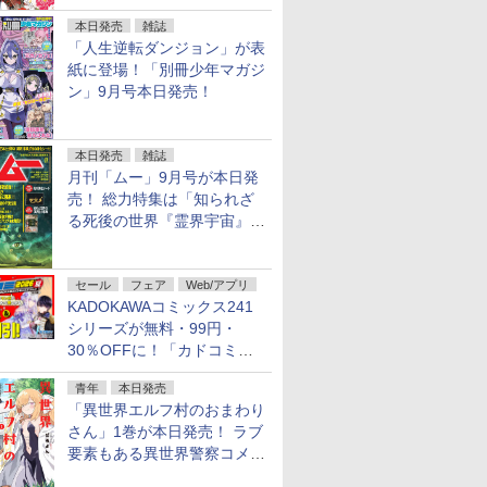
行配信開始
本日発売
雑誌
「人生逆転ダンジョン」が表
紙に登場！「別冊少年マガジ
ン」9月号本日発売！
本日発売
雑誌
月刊「ムー」9月号が本日発
売！ 総力特集は「知られざ
る死後の世界『霊界宇宙』の
謎」特別企画は「西郷隆盛の
不死伝説」
セール
フェア
Web/アプリ
KADOKAWAコミックス241
シリーズが無料・99円・
30％OFFに！「カドコミフ
ェア 2026」第2弾が開催中！
青年
本日発売
「異世界エルフ村のおまわり
さん」1巻が本日発売！ ラブ
要素もある異世界警察コメデ
ィ