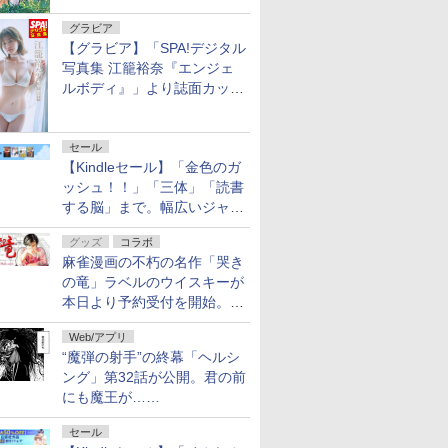
グラビア
【グラビア】「SPA!デジタル
写真集 江籠裕奈『エンジェ
ルボディ』」より誌面カット
を公開！
セール
【Kindleセール】「金色のガ
ッシュ！！」「三体」「読書
する脳」まで。幅広いジャン
ルの電子書籍が最大65％オ
グッズ
コラボ
フ！「Kindle本サマーセー
麻雀漫画の不朽の名作「哭き
ル」第2弾が開催中！
の竜」ラベルのウイスキーが
本日より予約受付を開始。8
月16日まで
Web/アプリ
“魔弾の射手”の終幕「ヘルシ
ング」第32話が公開。君の前
にも魔王が……
セール