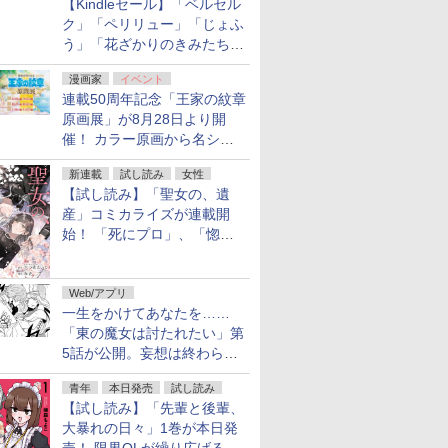
【Kindleセール】「ベルセル
ク」「ペリリュー」「じょふ
う」「花ざかりのきみたち
へ」などが最大50％オフ！
漫画家
イベント
「白泉社 夏の大割引セー
連載50周年記念「王家の紋章
ル」が開催中！
原画展」が8月28日より開
催！ カラー原画から名シー
ンの原稿まで
新連載
試し読み
女性
【試し読み】「聖女の、遺
産」コミカライズが連載開
始！ 「死にプロ」、「惚れ
魔女」作者による異世界ロマ
ンス
Web/アプリ
一生をかけてあなたを……
「東の魔女は討たれたい」第
5話が公開。妄想は終わらな
い
青年
本日発売
試し読み
【試し読み】「先輩と後輩、
大暴れの日々」1巻が本日発