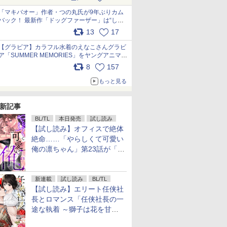
pic.x.com/9nJQY0jUYz
「マキバオー」作者・つの丸氏が9年ぶりカム
バック！ 最新作「ドッグファーザー」は“しゃ
べらない動物”とのリアルな暮らしを描く 「も
13
17
うこれ以上の幸せはない」……一緒に暮らす愛
犬たちへ… pic.x.com/hEr88DgVyD
【グラビア】カラフル水着のえなこさんグラビ
ア「SUMMER MEMORIES」をヤングアニマル
Webで公開中 pic.x.com/wdmmjZ7DnV
8
157
もっと見る
新記事
BL/TL
本日発売
試し読み
【試し読み】オフィスで絶体
絶命……「やらしくて可愛い
俺の凛ちゃん」第23話が「コ
ミックシーモア」で先行配
信！
新連載
試し読み
BL/TL
【試し読み】エリート任侠社
長とロマンス「任侠社長の一
途な執着 ～獅子は花を甘く
愛する～」をメチャコミで先