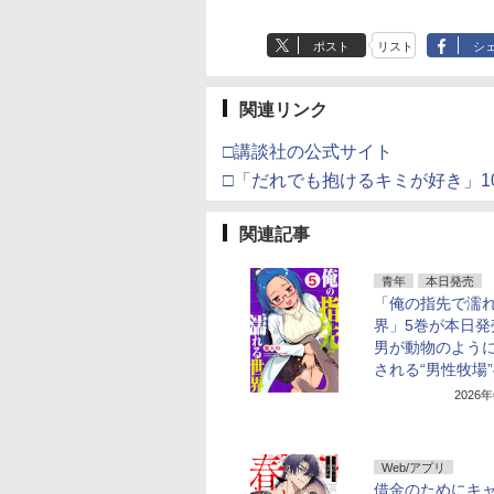
ポスト
リスト
シ
関連リンク
□講談社の公式サイト
□「だれでも抱けるキミが好き」1
関連記事
青年
本日発売
「俺の指先で濡
界」5巻が本日発
男が動物のよう
される“男性牧場
2026
Web/アプリ
借金のためにキ