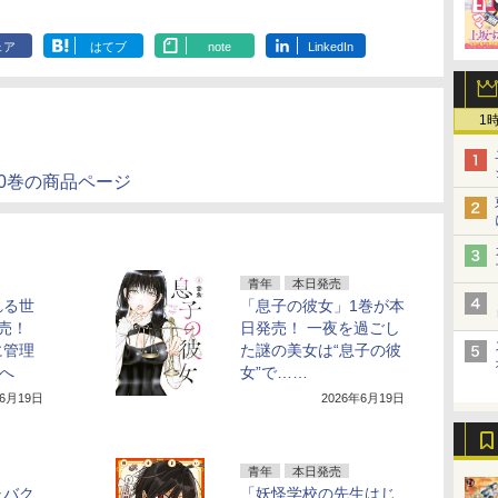
ェア
はてブ
note
LinkedIn
1
0巻の商品ページ
青年
本日発売
れる世
「息子の彼女」1巻が本
売！
日発売！ 一夜を過ごし
に管理
た謎の美女は“息子の彼
”へ
女”で……
年6月19日
2026年6月19日
青年
本日発売
ャバク
「妖怪学校の先生はじ