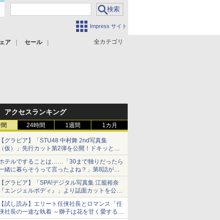
Impress サイト
全カテゴリ
ェア
セール
アクセスランキング
時間
24時間
1週間
1カ月
【グラビア】「STU48 中村舞 2nd写真集
（仮）」先行カット第2弾を公開！ドキッとす
るランジェリーカットなど新たな挑戦
ホテルですることは……「30まで独りだったら
一緒に暮らそうって言ったよね？」第8話が無
料公開。一緒にお風呂！
【グラビア】「SPA!デジタル写真集 江籠裕奈
『エンジェルボディ』」より誌面カットを公
開！
【試し読み】エリート任侠社長とロマンス「任
侠社長の一途な執着 ～獅子は花を甘く愛する
～」をメチャコミで先行配信開始