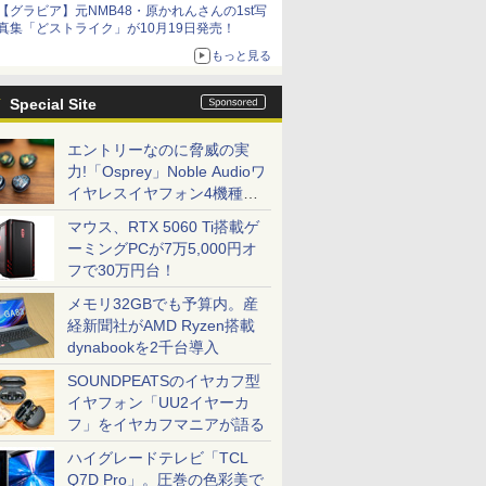
【グラビア】元NMB48・原かれんさんの1st写
真集「どストライク」が10月19日発売！
もっと見る
Special Site
エントリーなのに脅威の実
力!「Osprey」Noble Audioワ
イヤレスイヤフォン4機種を
一気に聴く
マウス、RTX 5060 Ti搭載ゲ
ーミングPCが7万5,000円オ
フで30万円台！
メモリ32GBでも予算内。産
経新聞社がAMD Ryzen搭載
dynabookを2千台導入
SOUNDPEATSのイヤカフ型
イヤフォン「UU2イヤーカ
フ」をイヤカフマニアが語る
ハイグレードテレビ「TCL
Q7D Pro」。圧巻の色彩美で