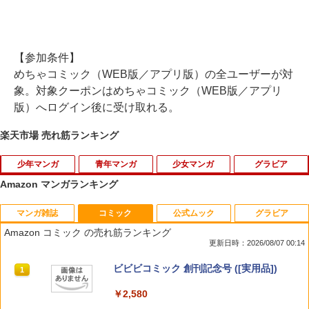
【参加条件】
めちゃコミック（WEB版／アプリ版）の全ユーザーが対
象。対象クーポンはめちゃコミック（WEB版／アプリ
版）へログイン後に受け取れる。
楽天市場 売れ筋ランキング
少年マンガ
青年マンガ
少女マンガ
グラビア
Amazon マンガランキング
マンガ雑誌
コミック
公式ムック
グラビア
落第賢者の学院無双 ～二度目の転生、
GANTZ 15 【電子書籍】[ 奥浩哉 ]
お姉ちゃんの翠くん 11 【電子書籍】[ 目
1
1
1
Sランクチート魔術師冒険録～（5）
黒あむ ]
Amazon コミック の売れ筋ランキング
（ガンガンコミックスUP！） [ 白石 新
更新日時：2026/08/07 00:14
￥100
]
￥543
週刊少年サンデー 2026年36・37合併号
ビビビコミック 創刊記念号 ([実用品])
1
1
￥770
（2026年8月5日発売号） [雑誌]
￥2,580
￥379