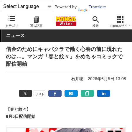
Powered by
Translate
MANGA Watch
Web/アプリ
カテゴリ
過去記事
検索
Impressサイト
ニュース
借金のためにキャバクラで働く心春の前に現れた
のは…。マンガ「春と紋々」をめちゃコミックで
配信開始
石井聡
2026年6月5日 13:08
リスト
【春と紋々】
6月5日配信開始