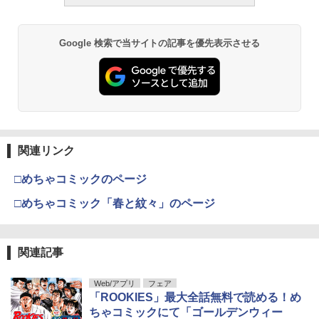
呪術廻戦≡ 3 (ジャンプコミックス)
3
Google 検索で当サイトの記事を優先表示させる
溝端葵 1st写真集 「あおいままで。」
3
￥572
￥3,630
攻殻機動隊 (2) KCデラックス
4
関連リンク
伊藤彩沙 写真集 アヤサージュ
4
￥-
□めちゃコミックのページ
￥3,960
□めちゃコミック「春と紋々」のページ
五時
5
関連記事
村重杏奈写真集「あんな」
5
￥1,870
￥3,300
Web/アプリ
フェア
「ROOKIES」最大全話無料で読める！め
ちゃコミックにて「ゴールデンウィー