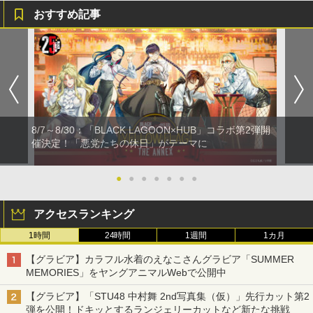
おすすめ記事
8/7～8/30：「BLACK LAGOON×HUB」コラボ第2弾開
催決定！「悪党たちの休日」がテーマに
●
●
●
●
●
●
●
アクセスランキング
1時間
24時間
1週間
1カ月
【グラビア】カラフル水着のえなこさんグラビア「SUMMER
MEMORIES」をヤングアニマルWebで公開中
【グラビア】「STU48 中村舞 2nd写真集（仮）」先行カット第2
弾を公開！ドキッとするランジェリーカットなど新たな挑戦