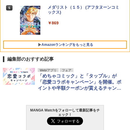
香子 ]
￥732
メダリスト（１５） (アフタヌーンコミ
5
￥543
ックス)
【電子版】ガンダムエース ２０２６年
クソ女に幸あれ 11 【電子書籍】[ 岸川瑞
5
5
９月号 Ｎｏ．２８９ [雑誌]
樹 ]
￥869
￥800
￥792
Amazonランキングをもっと見る
編集部のおすすめ記事
F.S.S. EPISODES of 40th MEMORIAL
日向坂46 藤嶌果歩 1st写真集 果実の歩
Web/アプリ
フェア
1
1
幅
「めちゃコミック」と「タップル」が
￥3,630
「恋愛コラボキャンペーン」を開催。ポ
￥2,640
イントや半額クーポンが貰えるチャン
ス！
攻殻機動隊 (1) KCデラックス
2
MANGA Watchをフォローして最新記事をチ
髙野真央1st写真集 まおのこと、
2
￥1,650
ェック！
￥3,630