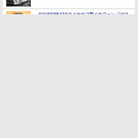
SOUNDPEATSのイヤカフ型イヤフォン「UU2
イヤーカフ」をイヤカフマニアが語る
性能の良いお得な中古PC情報はこのページで
チェック！
総合オーディオブランドに進化するSHANLING
とは何者か？
メモリ32GBでも予算内。産経新聞社がAMD R
yzen搭載dynabookを2千台導入
本サイトのご利用について
お問い合わせ
広告掲載のご案内
編集部へのご連絡