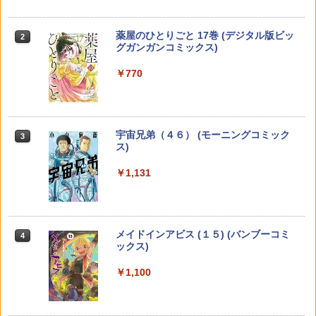
GANTZ 16 【電子書籍】[ 奥浩哉 ]
お姉ちゃんの翠くん 10 【電子書籍】[ 目
2
2
黒あむ ]
落第賢者の学院無双 ～二度目の転生、
2
Sランクチート魔術師冒険録～（4）
￥100
薬屋のひとりごと 17巻 (デジタル版ビッ
2
（ガンガンコミックスUP！） [ 白石 新
￥543
グガンガンコミックス)
]
COMIC快楽天 2026年 09月号 [雑誌]
2
￥770
￥770
￥990
GANTZ 14 【電子書籍】[ 奥浩哉 ]
きょうは会社休みます。 5 【電子書籍】
3
3
[ 藤村真理 ]
￥100
追放されたチート付与魔術師は気ままな
宇宙兄弟（４６） (モーニングコミック
3
3
￥543
セカンドライフを謳歌する。 〜俺は武
ス)
週刊少年マガジン 2026年36・37号[202
器だけじゃなく、あらゆるものに『強化
3
6年8月5日発売] [雑誌]
ポイント』を付与できるし、俺の意思で
￥1,131
いつでも効果を【電子書籍】
￥400
山と食欲と私 21 （バンチコミックス） [
NANAーナナー 21 【電子書籍】[ 矢沢あ
￥792
4
4
信濃川 日出雄 ]
い ]
メイドインアビス (１５) (バンブーコミ
4
￥726
￥543
ックス)
週刊少年マガジン 2026年35号[2026年7
忘却バッテリー 24 【電子書籍】[ みかわ
4
4
月29日発売] [雑誌]
絵子 ]
￥1,100
￥400
￥792
キングダム 79 【電子書籍】[ 原泰久 ]
シックス ハーフ 7 【電子書籍】[ 池谷理
5
5