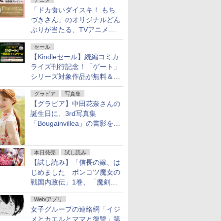
アニメ
「ドカ食いダイスキ！ もち
づきさん」のオリジナルどん
ぶりが当たる、TVアニメ公
式Xキャンペーンが開催中！
セール
【Kindleセール】続編コミカ
ライズ刊行記念！「ゲート」
シリーズ対象作品が無料＆最
大80%オフ！
グラビア
写真集
【グラビア】中田花奈さんの
誕生日に、3rd写真集
「Bougainvillea」の書影を公
開
本日発売
試し読み
【試し読み】「信長の嫁、は
じめました ポンコツ魔女の
戦国内政伝」1巻、「魔剣の
花嫁 -ヴァルキュリア-」1巻
Web/アプリ
本日発売
女子グループの連絡網「イジ
メとカエルとママと復讐」第