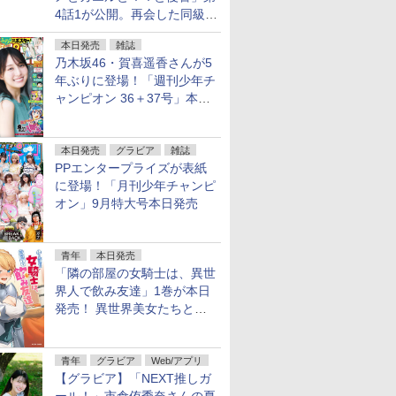
4話1が公開。再会した同級生
は……
本日発売
雑誌
乃木坂46・賀喜遥香さんが5
年ぶりに登場！「週刊少年チ
ャンピオン 36＋37号」本日
発売
本日発売
グラビア
雑誌
PPエンタープライズが表紙
に登場！「月刊少年チャンピ
オン」9月特大号本日発売
青年
本日発売
「隣の部屋の女騎士は、異世
界人で飲み友達」1巻が本日
発売！ 異世界美女たちとハ
ーレム宅飲み
青年
グラビア
Web/アプリ
【グラビア】「NEXT推しガ