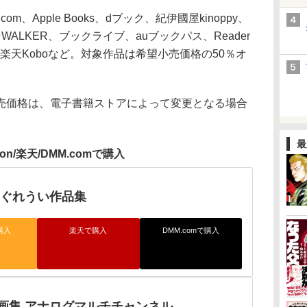
om、Apple Books、dブック、紀伊國屋kinoppy、
K☆WALKER、ブックライブ、auブックパス、Reader
apan、楽天Koboなど。対象作品は希望小売価格の50％オ
価格は、電子書籍ストアによって変更となる場合
最
zon/楽天/DMM.comで購入
しぐれうい作品集
購入
楽天で購入
DMM.comで購入
画集 アナログマルチチャンネル