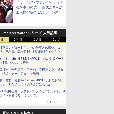
「ガールズ×ヴァンパイア」1
巻が本日発売！ 眷属たち×ご
主人様の秘めごとガールズラ
ブコメ
Impress Watchシリーズ 人気記事
時間
24時間
1週間
1カ月
【家電レビュー】手ごわい雑草との戦い、コメ
リの草刈機で完全勝利 掃除機感覚で使えた
ミスド「Mrs. GREEN APPLE」のコラボドーナ
ツ4種、いよいよ発売！
吉野家、牛リブロースを熱々で提供する「極旨
牛鉄板ステーキ定食」を発売
ドコモ前田社長が「ahamo40GB化は検証のた
め」、料金値上げへの考え方にも言及
NTT島田社長、ソフトバンクのセブン出資に「d
ポイント使えるようにして」
もっと見る
夏のイベント特集！