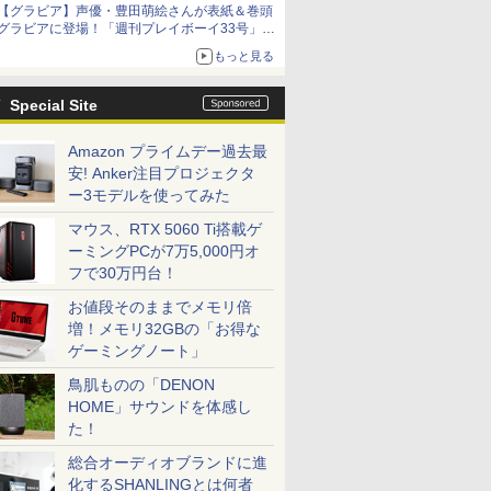
【グラビア】声優・豊田萌絵さんが表紙＆巻頭
グラビアに登場！「週刊プレイボーイ33号」本
日発売
もっと見る
Special Site
Amazon プライムデー過去最
安! Anker注目プロジェクタ
ー3モデルを使ってみた
マウス、RTX 5060 Ti搭載ゲ
ーミングPCが7万5,000円オ
フで30万円台！
お値段そのままでメモリ倍
増！メモリ32GBの「お得な
ゲーミングノート」
鳥肌ものの「DENON
HOME」サウンドを体感し
た！
総合オーディオブランドに進
化するSHANLINGとは何者