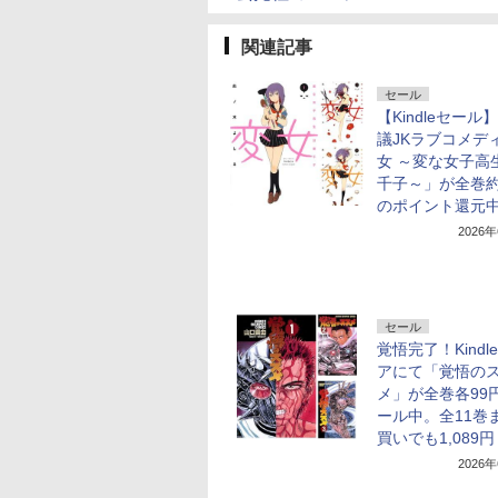
関連記事
セール
【Kindleセール
議JKラブコメデ
女 ～変な女子高
千子～」が全巻
のポイント還元
2026
セール
覚悟完了！Kindl
アにて「覚悟の
メ」が全巻各99
ール中。全11巻
買いでも1,089円
2026