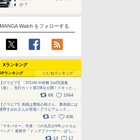
か？
MANGA Watch をフォローする
Xランキング
RPランキング
いいねランキング
【グラビア】「STU48 中村舞 2nd写真集
（仮）」先行カット第2弾を公開！ドキッとす
るランジェリーカットなど新たな挑戦
68
1564
pic.x.com/9uvxXReveK
【グラビア】表紙は豊島心桜さん、裏表紙には
横野すみれさんが登場！グラビアムック
「PARADE」2026夏号が本日発売
17
436
pic.x.com/hYZlU1GBwl
「マキバオー」作者・つの丸氏が9年ぶりカム
バック！ 最新作「ドッグファーザー」は“しゃ
べらない動物”とのリアルな暮らしを描く 「も
13
17