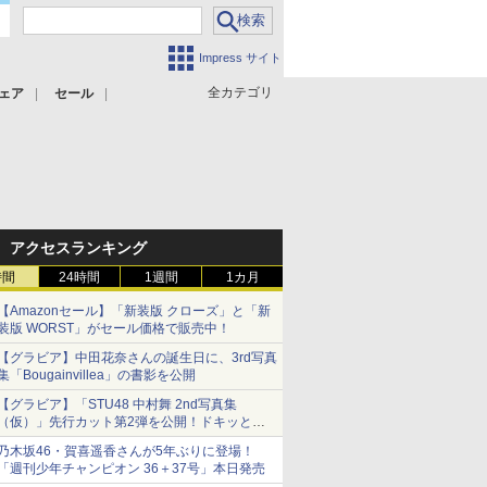
Impress サイト
全カテゴリ
ェア
セール
アクセスランキング
時間
24時間
1週間
1カ月
【Amazonセール】「新装版 クローズ」と「新
装版 WORST」がセール価格で販売中！
【グラビア】中田花奈さんの誕生日に、3rd写真
集「Bougainvillea」の書影を公開
【グラビア】「STU48 中村舞 2nd写真集
（仮）」先行カット第2弾を公開！ドキッとす
るランジェリーカットなど新たな挑戦
乃木坂46・賀喜遥香さんが5年ぶりに登場！
「週刊少年チャンピオン 36＋37号」本日発売