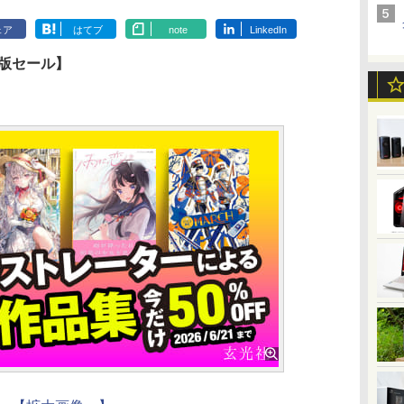
ェア
はてブ
note
LinkedIn
版セール】