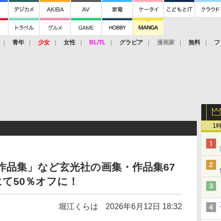
青年
少女
女性
BL/TL
グラビア
漫画家
無料
フ
1
作品集」など玄光社の画集・作品集67
て50％オフに！
堀江くらは
2026年6月12日 18:32