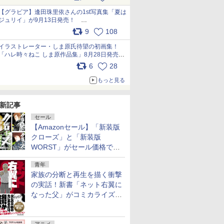
うこれ以上の幸せはない」……一緒に暮らす愛
犬たちへ… pic.x.com/hEr88DgVyD
【グラビア】逢田珠里依さんの1st写真集「夏は
ジュリイ」が9月13日発売！
pic.x.com/9ampGWAO1t
9
108
イラストレーター・しま原氏待望の初画集！
「ハレ時々ねこ しま原作品集」8月28日発売
pic.x.com/zj5aobjUSp
6
28
もっと見る
新記事
セール
【Amazonセール】「新装版
クローズ」と「新装版
WORST」がセール価格で販
売中！
青年
家族の分断と再生を描く衝撃
の実話！新書「ネット右翼に
なった父」がコミカライズ。
9月30日発売