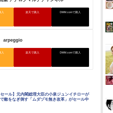
購入
楽天で購入
DMM.comで購入
rpeggio
購入
楽天で購入
DMM.comで購入
dleセール】元内閣総理大臣の小泉ジュンイチローが
で敵をなぎ倒す「ムダヅモ無き改革」がセール中