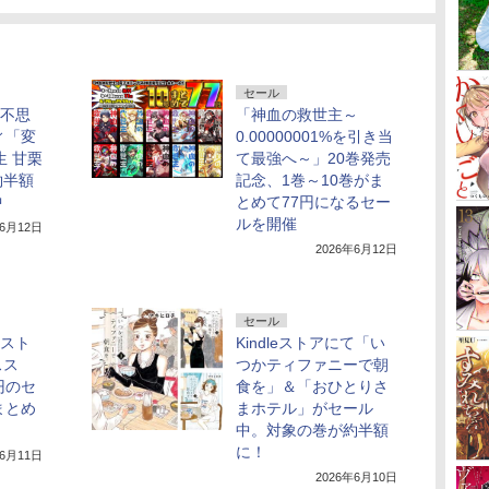
セール
】不思
「神血の救世主～
ィ「変
0.00000001%を引き当
生 甘栗
て最強へ～」20巻発売
約半額
記念、1巻～10巻がま
中
とめて77円になるセー
ルを開催
年6月12日
2026年6月12日
セール
eスト
Kindleストアにて「い
スス
つかティファニーで朝
円のセ
食を」＆「おひとりさ
まとめ
まホテル」がセール
中。対象の巻が約半額
に！
年6月11日
2026年6月10日