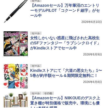
セール
【Amazonセール】万年筆沼のエントリ
ーモデルPILOT「コクーン F 細字」がセ
ール中
2026年6月10日
セール
女性しかいない惑星に飛ばされた高校生
のSFファンタジー「ラブシンクロイド」
がKindleストアでセール中
2026年6月9日
セール
Kindleストアにて「六道の悪女たち」1〜
5巻が約半額セール＆期間限定無料に！
2026年6月8日
セール
その他
【Amazonセール】NIIKOUEのデスク上
置き棚が特別価格で販売中。環境にも優