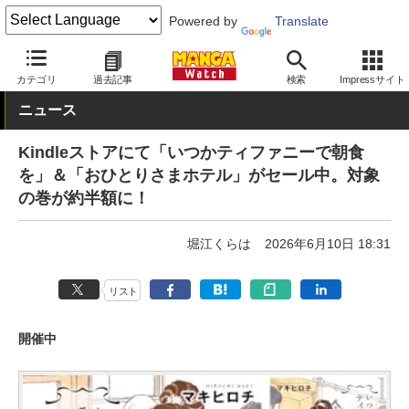
Powered by
Translate
MANGA Watch
セール
カテゴリ
過去記事
検索
Impressサイト
ニュース
Kindleストアにて「いつかティファニーで朝食
を」＆「おひとりさまホテル」がセール中。対象
の巻が約半額に！
堀江くらは
2026年6月10日 18:31
リスト
開催中