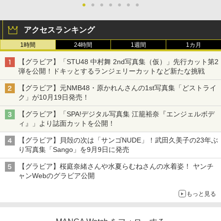
●
●
●
●
●
●
●
アクセスランキング
1時間
24時間
1週間
1カ月
【グラビア】「STU48 中村舞 2nd写真集（仮）」先行カット第2
弾を公開！ドキッとするランジェリーカットなど新たな挑戦
【グラビア】元NMB48・原かれんさんの1st写真集「どストライ
ク」が10月19日発売！
【グラビア】「SPA!デジタル写真集 江籠裕奈『エンジェルボデ
ィ』」より誌面カットを公開！
【グラビア】貝殻の次は「サンゴNUDE」！武田久美子の23年ぶ
り写真集「Sango」を9月9日に発売
【グラビア】桜庭奈緒さんや水夏らむねさんの水着姿！ ヤンチ
ャンWebのグラビア公開
もっと見る