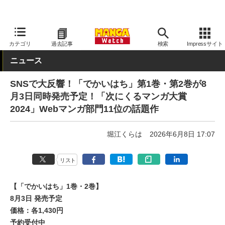
MANGA Watch
青年
カテゴリ
過去記事
検索
Impressサイト
ニュース
SNSで大反響！「でかいはち」第1巻・第2巻が8
月3日同時発売予定！「次にくるマンガ大賞
2024」Webマンガ部門11位の話題作
堀江くらは
2026年6月8日 17:07
リスト
【「でかいはち」1巻・2巻】
8月3日 発売予定
価格：各1,430円
予約受付中