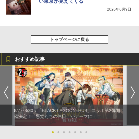
い東京が見えてくる
2026年6月9日
トップページに戻る
おすすめ記事
8/7～8/30：「BLACK LAGOON×HUB」コラボ第2弾開
催決定！「悪党たちの休日」がテーマに
●
●
●
●
●
●
●