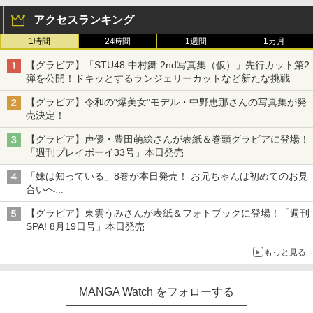
アクセスランキング
1時間
24時間
1週間
1カ月
【グラビア】「STU48 中村舞 2nd写真集（仮）」先行カット第2
弾を公開！ドキッとするランジェリーカットなど新たな挑戦
【グラビア】令和の“爆美女”モデル・中野恵那さんの写真集が発
売決定！
【グラビア】声優・豊田萌絵さんが表紙＆巻頭グラビアに登場！
「週刊プレイボーイ33号」本日発売
「妹は知っている」8巻が本日発売！ お兄ちゃんは初めてのお見
合いへ
累計発行部数は90万部を突破！
【グラビア】東雲うみさんが表紙＆フォトブックに登場！「週刊
SPA! 8月19日号」本日発売
もっと見る
MANGA Watch をフォローする