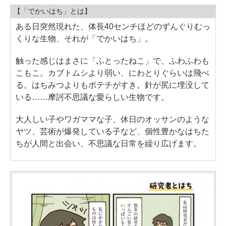
【「でかいはち」とは】
ある日突然現れた、体長40センチほどのずんぐりむっ
くりな生物、それが「でかいはち」。
触った感じはまさに「ふとったねこ」で、ふわふわも
こもこ。カブトムシより弱い、にわとりぐらいは飛べ
る。はちみつよりもポテチがすき。針が尻に埋没して
いる……摩訶不思議な愛らしい生物です。
大人しい子やワガママな子、休日のオッサンのような
ヤツ、芸術が爆発している子など、個性豊かなはちた
ちが人間と出会い、不思議な日常を繰り広げます。