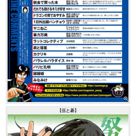
【伍と碁】