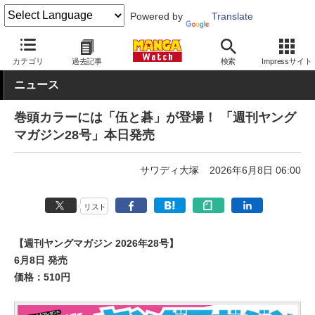
Powered by
Translate
MANGA Watch
雑誌
週刊ヤングマガジン
カテゴリ
過去記事
検索
Impressサイト
ニュース
巻頭カラーには「伍と碁」が登場！ 「週刊ヤング
マガジン28号」本日発売
サワディ大塚
2026年6月8日 06:00
リスト
【週刊ヤングマガジン 2026年28号】
6月8日 発売
価格：510円