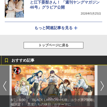
と江下晏梨さん！ 「週刊ヤングマガジン
46号」グラビア公開
2026年5月25日
もっと関連記事を見る
トップページに戻る
おすすめ記事
8/7～8/30：「BLACK LAGOON×HUB」コラボ第2弾開
催決定！「悪党たちの休日」がテーマに