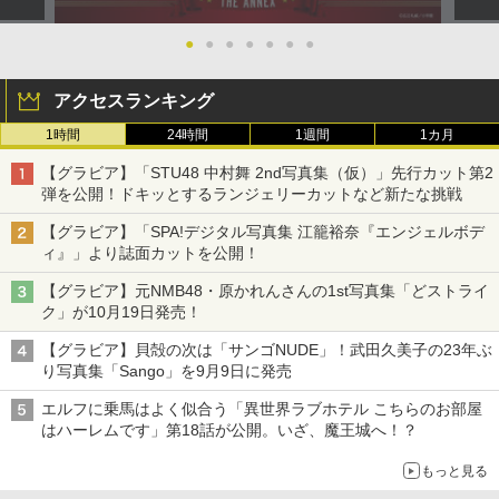
●
●
●
●
●
●
●
アクセスランキング
1時間
24時間
1週間
1カ月
【グラビア】「STU48 中村舞 2nd写真集（仮）」先行カット第2
弾を公開！ドキッとするランジェリーカットなど新たな挑戦
【グラビア】「SPA!デジタル写真集 江籠裕奈『エンジェルボデ
ィ』」より誌面カットを公開！
【グラビア】元NMB48・原かれんさんの1st写真集「どストライ
ク」が10月19日発売！
【グラビア】貝殻の次は「サンゴNUDE」！武田久美子の23年ぶ
り写真集「Sango」を9月9日に発売
エルフに乗馬はよく似合う「異世界ラブホテル こちらのお部屋
はハーレムです」第18話が公開。いざ、魔王城へ！？
もっと見る