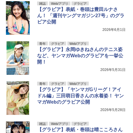
雑誌
Web/アプリ
グラビア
【グラビア】表紙・巻頭は豊田ルナさ
ん！ 「週刊ヤングマガジン27号」のグラ
ビア公開
2026年6月1日
青年
グラビア
Web/アプリ
【グラビア】永岡ゆきねさんのテニス姿
など、ヤンマガWebのグラビアを一挙公
開！
2026年5月31日
青年
グラビア
Web/アプリ
【グラビア】「ヤンマガGリーグ！アイ
ドル編」三田萌日香さんの水着姿！ ヤン
マガWebのグラビア公開
2026年5月28日
雑誌
Web/アプリ
グラビア
【グラビア】表紙・巻頭は晴こころさん