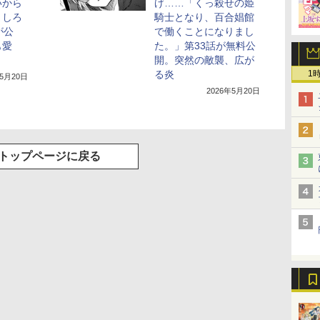
いから
げ……「くっ殺せの姫
ましろ
騎士となり、百合娼館
が公
で働くことになりまし
も愛
た。」第33話が無料公
開。突然の敵襲、広が
1
る炎
年5月20日
2026年5月20日
トップページに戻る