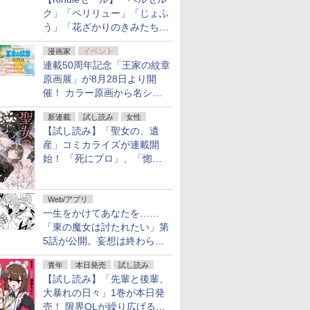
ク」「ペリリュー」「じょふ
う」「花ざかりのきみたち
へ」などが最大50％オフ！
漫画家
イベント
「白泉社 夏の大割引セー
連載50周年記念「王家の紋章
ル」が開催中！
原画展」が8月28日より開
催！ カラー原画から名シー
ンの原稿まで
新連載
試し読み
女性
【試し読み】「聖女の、遺
産」コミカライズが連載開
始！ 「死にプロ」、「惚れ
魔女」作者による異世界ロマ
ンス
Web/アプリ
一生をかけてあなたを……
「東の魔女は討たれたい」第
5話が公開。妄想は終わらな
い
青年
本日発売
試し読み
【試し読み】「先輩と後輩、
大暴れの日々」1巻が本日発
売！ 限界OLが繰り広げる禁