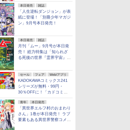
行配信開始
本日発売
雑誌
「人生逆転ダンジョン」が表
紙に登場！「別冊少年マガジ
ン」9月号本日発売！
本日発売
雑誌
月刊「ムー」9月号が本日発
売！ 総力特集は「知られざ
る死後の世界『霊界宇宙』の
謎」特別企画は「西郷隆盛の
不死伝説」
セール
フェア
Web/アプリ
KADOKAWAコミックス241
シリーズが無料・99円・
30％OFFに！「カドコミフ
ェア 2026」第2弾が開催中！
青年
本日発売
「異世界エルフ村のおまわり
さん」1巻が本日発売！ ラブ
要素もある異世界警察コメデ
ィ