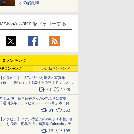
オの醍醐味
MANGA Watch をフォローする
Xランキング
RPランキング
いいねランキング
【グラビア】「STU48 中村舞 2nd写真集
（仮）」先行カット第2弾を公開！ドキッとす
るランジェリーカットなど新たな挑戦
78
1729
pic.x.com/9uvxXReveK
乃木坂46・賀喜遥香さんが5年ぶりに登場！
「週刊少年チャンピオン 36＋37号」本日発
売 pic.x.com/2Mo85ZlRvK
34
363
【グラビア】ファン待望の約2年ぶり水着ショ
ットも収録「椛島光 2nd写真集 Ortensia」予約
受付開始 10月30日発売
16
198
pic.x.com/9nJQY0jUYz