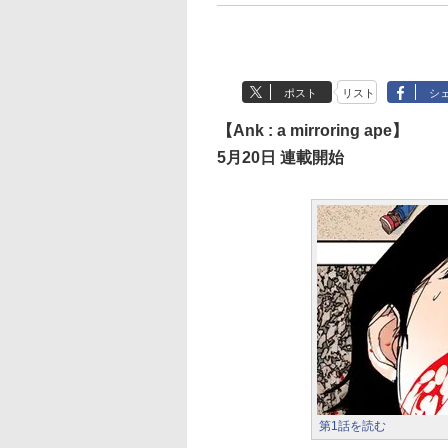
ポスト
リスト
シ
【Ank : a mirroring ape】
5月20日 連載開始
第1話を読む