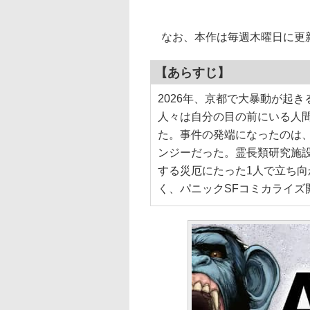
なお、本作は毎週木曜日に更
【あらすじ】
2026年、京都で大暴動が起
人々は自分の目の前にいる人
た。事件の発端になったのは
ンジーだった。霊長類研究施
する災厄にたった1人で立ち向
く、パニックSFコミカライズ