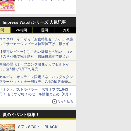
断のロールプレイ
Impress Watchシリーズ 人気記事
時間
24時間
1週間
1カ月
ユニクロ、今日から「お盆特別セール」。涼感
シアサッカーワンピース待望値下げ、撥水ギア
ショーツは1990円に
【家電レビュー】手ごわい雑草との戦い、コメ
リの草刈機で完全勝利 掃除機感覚で使えた
東映の歴代オープニング映像がカプセルトイ
に。全5種で8月下旬発売
カルディ、オンライン限定「ネコバッグ＆タン
ブラーセット」を一般販売。7月の抽選販売の
当選無効分
「オクトパストラベラー」70%オフで1,643
円！ もうすぐ終了のセール情報まとめ【8月8日
更新】
もっと見る
ニンテンドーeショップでは「大神 絶景版」が
67%オフで990円
夏のイベント特集！
8/7～8/30：「BLACK