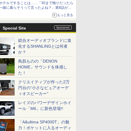
ホテルですることは……「30まで独りだったら
一緒に暮らそうって言ったよね？」第8話が無
料公開。一緒にお風呂！
もっと見る
Special Site
総合オーディオブランドに進
化するSHANLINGとは何者
か？
鳥肌ものの「DENON
HOME」サウンドを体感し
た！
クリエイティブが作った2万
円台の“小さなピュアオーデ
ィオスピーカー”
レイズのパワーデザインホイ
ール「M6」に新色登場!!
「A&ultima SP4000T」の魅
力！ポケットに入るオーディ