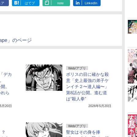
ェア
はてブ
note
LinkedIn
ng ape」のページ
Web/アプリ
「デカ
ボリスの目に確かな殺
れ
意「史上最強の弟子ケ
公開。
ンイチ２〜達人編〜」
いれら
第8話が公開。進む道
は“殺人拳”
年5月20日
2026年5月20日
Web/アプリ
！？
聖女はその身を捧