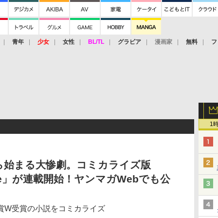
青年
少女
女性
BL/TL
グラビア
漫画家
無料
フ
1
ら始まる大惨劇。コミカライズ版
ing ape」が連載開始！ヤンマガWebでも公
賞W受賞の小説をコミカライズ