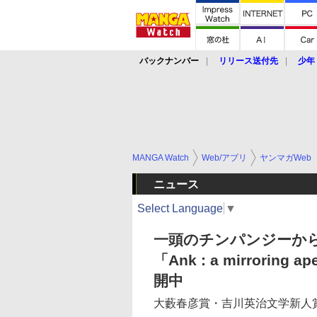
バックナンバー
リリース送付先
少年
MANGA Watch
Web/アプリ
ヤンマガWeb
ニュース
Select Language
▼
一頭のチンパンジーか
「Ank : a mirror
開中
大藪春彦賞・吉川英治文学新人