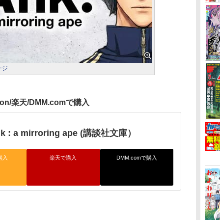
ページ
zon/楽天/DMM.comで購入
: a mirroring ape (講談社文庫）
購入
楽天で購入
DMM.comで購入