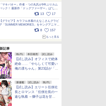
「マキバオー」作者・つの丸氏が9年ぶりカム
バック！ 最新作「ドッグファーザー」は“しゃ
べらない動物”とのリアルな暮らしを描く 「も
13
17
うこれ以上の幸せはない」……一緒に暮らす愛
犬たちへ… pic.x.com/hEr88DgVyD
【グラビア】カラフル水着のえなこさんグラビ
ア「SUMMER MEMORIES」をヤングアニマル
Webで公開中 pic.x.com/wdmmjZ7DnV
8
157
もっと見る
新記事
BL/TL
本日発売
試し読み
【試し読み】オフィスで絶体
絶命……「やらしくて可愛い
俺の凛ちゃん」第23話が「コ
ミックシーモア」で先行配
信！
新連載
試し読み
BL/TL
【試し読み】エリート任侠社
長とロマンス「任侠社長の一
途な執着 ～獅子は花を甘く
愛する～」をメチャコミで先