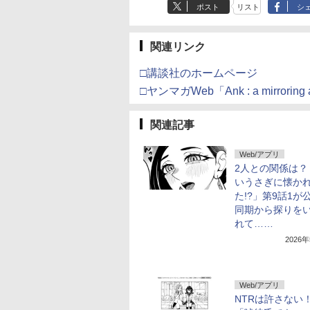
ポスト
リスト
シ
関連リンク
□講談社のホームページ
□ヤンマガWeb「Ank : a mirrori
関連記事
Web/アプリ
2人との関係は？
いうさぎに懐か
た!?」第9話1が
同期から探りを
れて……
2026
Web/アプリ
NTRは許さない