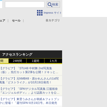
Impress サイト
全カテゴリ
ェア
セール
アクセスランキング
時間
24時間
1週間
1カ月
【グラビア】「STU48 中村舞 2nd写真集
（仮）」先行カット第2弾を公開！ドキッとす
るランジェリーカットなど新たな挑戦
【グラビア】元NMB48・原かれんさんの1st写
真集「どストライク」が10月19日発売！
【グラビア】「SPA!デジタル写真集 江籠裕奈
『エンジェルボディ』」より誌面カットを公
開！
【グラビア】東雲うみさんが表紙＆フォトブッ
クに登場！「週刊SPA! 8月19日号」本日発売