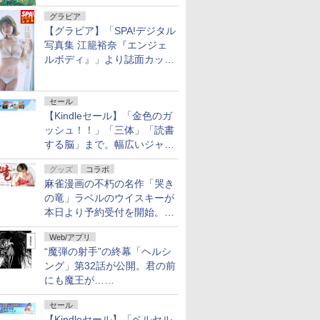
グラビア
【グラビア】「SPA!デジタル
写真集 江籠裕奈『エンジェ
ルボディ』」より誌面カット
を公開！
セール
【Kindleセール】「金色のガ
ッシュ！！」「三体」「読書
する脳」まで。幅広いジャン
ルの電子書籍が最大65％オ
グッズ
コラボ
フ！「Kindle本サマーセー
麻雀漫画の不朽の名作「哭き
ル」第2弾が開催中！
の竜」ラベルのウイスキーが
本日より予約受付を開始。8
月16日まで
Web/アプリ
“魔弾の射手”の終幕「ヘルシ
ング」第32話が公開。君の前
にも魔王が……
セール
【Kindleセール】「ベルセル