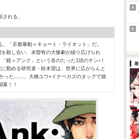
新される。
きる。「京都暴動＝キョート・ライオット」だ。
間を殺し合い、未曽有の大惨劇が繰り広げられ
、「鏡＝アンク」という名のたった1頭のチンパ
最
設に勤める研究者・鈴木望は、世界に広がらんと
かった……。大橋ユウ×イナベカズのタッグで描
開幕！！