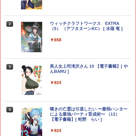
【受注販売/有償特典A3ポスター付き/韓
2
ウィッチクラフトワークス EXTRA
国版】 カグラバチ 10 トリプル特典版 (
2
（5） （アフタヌーンKC） [ 水薙 竜 ]
poster#01 / 初版限定付録 / グッズ / 韓国
書籍 / 漫画 / コミック / まんが / 外薗健
著)
￥858
￥2,480
美人女上司滝沢さん 10 【電子書籍】[ や
3
んBARU ]
【中古】育てち魔おう！ コミック 全8巻
3
セット 全巻セット
￥924
￥2,709
嘆きの亡霊は引退したい 〜最弱ハンター
4
による最強パーティ育成術〜 （13）
【中古コミック】遮那王 義経 源平の合
4
【電子書籍】[ 蛇野 らい ]
戦 全巻セット（全29巻セット・完結）
沢田ひろふみ
￥924