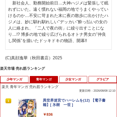
新社会人、勤務開始前日…大神ハジメは緊張して眠
れずにいた。遠く慣れない福岡の地でうまくやってい
けるのか…不安に苛まれた末に夜の散歩に出かけたハ
ジメは、妙に馴れ馴れしい"デッカい"酔っ払いの女の
人に絡まれ、「二人で夜の街」に繰り出すことにな
り…!? 博多の地で繰り広げられるオトナ男女の"仲良
し関係"を描いたドッキドキの物語、開幕!!
(C)真顔逸華（秋田書店）2025
楽天市場 売れ筋ランキング
少年マンガ
青年マンガ
少女マンガ
グラビア
楽天 青年マンガ 売れ筋ランキング
更新日時：2026/08/08 12:10
【漫画】【中古】源氏物語 ＜1〜7巻完結
異世界迷宮でハーレムを(12) 【電子書
1
1
＞ 江川達也 【全巻セット】
籍】[ 氷樹 一世 ]
￥2,050
￥836