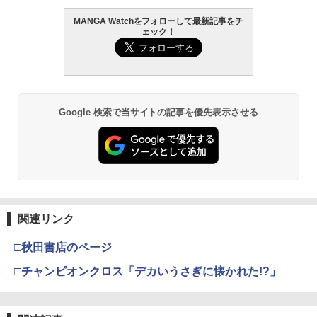
なみ ]
over 本田響矢(B4サイズ両面フォトカー
ド)
攻殻機動隊 (1) KCデラックス
2
MANGA Watchをフォローして最新記事をチ
￥792
ェック！
￥2,200
週刊少年マガジン 2026年36・37号[202
薬屋のひとりごと 17巻 (デジタル版ビッ
髙野真央1st写真集 まおのこと、
2
2
2
￥1,650
6年8月5日発売] [雑誌]
グガンガンコミックス)
￥3,630
￥400
￥770
奸臣スムバト（1） 【電子書籍】[ トマ
【特典】GIANNA HOMMES ISSUE05 c
3
3
トスープ ]
over 山中柔太朗(B4サイズ両面ピンナッ
Google 検索で当サイトの記事を優先表示させる
プ)
呪術廻戦≡ 3 (ジャンプコミックス)
3
￥825
COMIC快楽天 2026年 09月号 [雑誌]
メイドインアビス (１５) (バンブーコミ
溝端葵 1st写真集 「あおいままで。」
￥2,200
3
3
3
￥572
ックス)
￥990
￥3,630
￥1,090
奸臣スムバト（2） 【電子書籍】[ トマ
4
【特典】しなこのほん(限定シール1枚) [
4
トスープ ]
しなこ ]
攻殻機動隊 (2) KCデラックス
4
関連リンク
￥880
￥2,420
週刊少年マガジン 2026年35号[2026年7
宇宙兄弟（４６） (モーニングコミック
伊藤彩沙 写真集 アヤサージュ
4
4
4
￥-
□秋田書店のページ
月29日発売] [雑誌]
ス)
￥3,822
□チャンピオンクロス「デカいうさぎに懐かれた!?」
￥400
￥1,131
彩純ちゃんはレズ風俗に興味がありま
5
【3千円以上送料無料】OKKUN 奥智哉
5
す！(8) （百合姫コミックス） [ 伊月 ク
ファースト写真集／奥智哉
ロ ]
五時
5