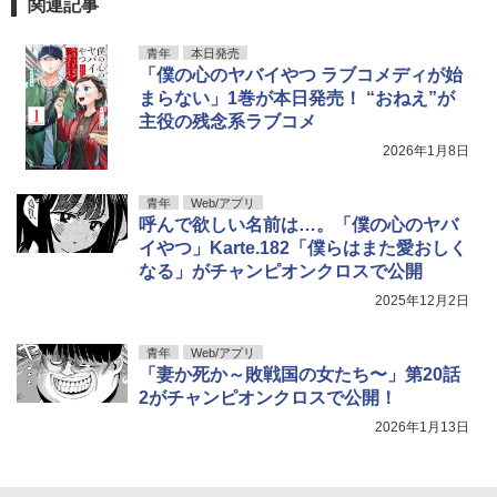
関連記事
￥3,300
￥880
【電子版】ガンダムエース ２０２６年
メダリスト（１５） (アフタヌーンコミ
村重杏奈写真集「あんな」
5
5
5
￥1,870
９月号 Ｎｏ．２８９ [雑誌]
ックス)
青年
本日発売
￥3,300
「僕の心のヤバイやつ ラブコメディが始
￥800
￥869
まらない」1巻が本日発売！ “おねえ”が
主役の残念系ラブコメ
2026年1月8日
青年
Web/アプリ
呼んで欲しい名前は…。「僕の心のヤバ
イやつ」Karte.182「僕らはまた愛おしく
なる」がチャンピオンクロスで公開
2025年12月2日
青年
Web/アプリ
「妻か死か～敗戦国の女たち〜」第20話
2がチャンピオンクロスで公開！
2026年1月13日