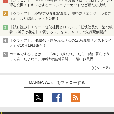
【グラビア】「STU48 中村舞 2nd写真集（仮）」先行カット第2
弾を公開！ドキッとするランジェリーカットなど新たな挑戦
【グラビア】「SPA!デジタル写真集 江籠裕奈『エンジェルボデ
ィ』」より誌面カットを公開！
【試し読み】エリート任侠社長とロマンス「任侠社長の一途な執
着 ～獅子は花を甘く愛する～」をメチャコミで先行配信開始
【グラビア】元NMB48・原かれんさんの1st写真集「どストライ
ク」が10月19日発売！
ホテルですることは……「30まで独りだったら一緒に暮らそう
って言ったよね？」第8話が無料公開。一緒にお風呂！
もっと見る
MANGA Watch をフォローする