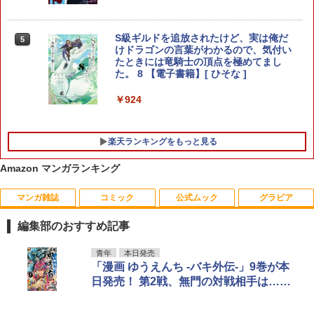
￥3,293
S級ギルドを追放されたけど、実は俺だ
5
けドラゴンの言葉がわかるので、気付い
ワンパンマン 33 【電子書籍】[ ONE ]
5
たときには竜騎士の頂点を極めてまし
た。 8 【電子書籍】[ ひそな ]
￥564
￥924
楽天ランキングをもっと見る
Amazon マンガランキング
マンガ雑誌
コミック
公式ムック
グラビア
恋スルシカク（5） （BE LOVE KC）
【特典】GIANNA Plus #11 cover 池崎
1
1
[ 南波 あつこ ]
理人＆木村柾哉(片観音ピンナップ)
編集部のおすすめ記事
￥792
￥1,980
週刊少年サンデー 2026年36・37合併号
ビビビコミック 創刊記念号 ([実用品])
F.S.S. EPISODES of 40th MEMORIAL
日向坂46 藤嶌果歩 1st写真集 果実の歩
青年
本日発売
1
1
1
1
（2026年8月5日発売号） [雑誌]
幅
「漫画 ゆうえんち -バキ外伝-」9巻が本
￥-
￥3,630
日発売！ 第2戦、無門の対戦相手は……
￥379
￥2,640
クロエマ（5） （KC KISS） [ 海野 つ
【特典】GIANNA HOMMES ISSUE05 c
2
2