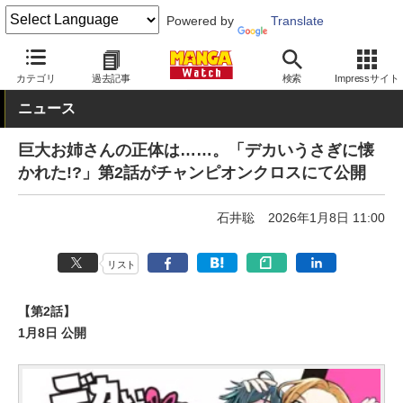
Powered by
Translate
MANGA Watch
Web/アプリ
カテゴリ
過去記事
検索
Impressサイト
ニュース
巨大お姉さんの正体は……。「デカいうさぎに懐
かれた!?」第2話がチャンピオンクロスにて公開
石井聡
2026年1月8日 11:00
リスト
【第2話】
1月8日 公開