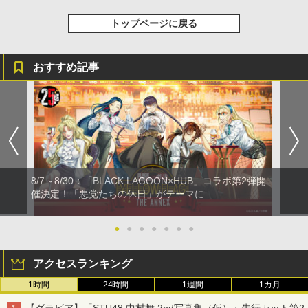
トップページに戻る
おすすめ記事
8/7～8/30：「BLACK LAGOON×HUB」コラボ第2弾開
催決定！「悪党たちの休日」がテーマに
●
●
●
●
●
●
●
アクセスランキング
1時間
24時間
1週間
1カ月