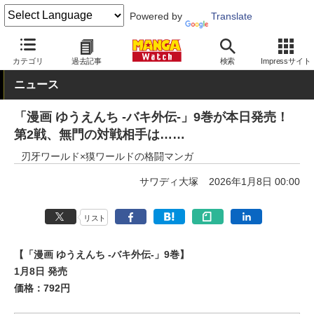
Powered by
Translate
MANGA Watch
青年
バキ
カテゴリ
過去記事
検索
Impressサイト
ニュース
「漫画 ゆうえんち -バキ外伝-」9巻が本日発売！
第2戦、無門の対戦相手は……
刃牙ワールド×獏ワールドの格闘マンガ
サワディ大塚
2026年1月8日 00:00
リスト
【「漫画 ゆうえんち -バキ外伝-」9巻】
1月8日 発売
価格：792円