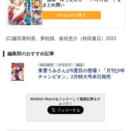
まとめ買い
(C)藤田勇利亜、夢枕獏、板垣恵介（秋田書店）2022
編集部のおすすめ記事
本日発売
グラビア
雑誌
東雲うみさんが5度目の登場！「月刊少年
チャンピオン」2月特大号本日発売
MANGA Watchをフォローして最新記事をチ
ェック！