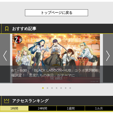
トップページに戻る
おすすめ記事
8/7～8/30：「BLACK LAGOON×HUB」コラボ第2弾開
催決定！「悪党たちの休日」がテーマに
●
●
●
●
●
●
●
アクセスランキング
1時間
24時間
1週間
1カ月