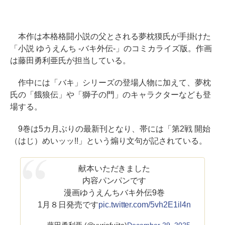
本作は本格格闘小説の父とされる夢枕獏氏が手掛けた
「小説 ゆうえんち -バキ外伝-」のコミカライズ版。作画
は藤田勇利亜氏が担当している。
作中には「バキ」シリーズの登場人物に加えて、夢枕
氏の「餓狼伝」や「獅子の門」のキャラクターなども登
場する。
9巻は5カ月ぶりの最新刊となり、帯には「第2戦 開始
（はじ）めいッッ!!」という煽り文句が記されている。
献本いただきました
内容パンパンです
漫画ゆうえんちバキ外伝9巻
1月８日発売です
pic.twitter.com/5vh2E1il4n
— 藤田勇利亜 (@yuriafujita)
December 29, 2025