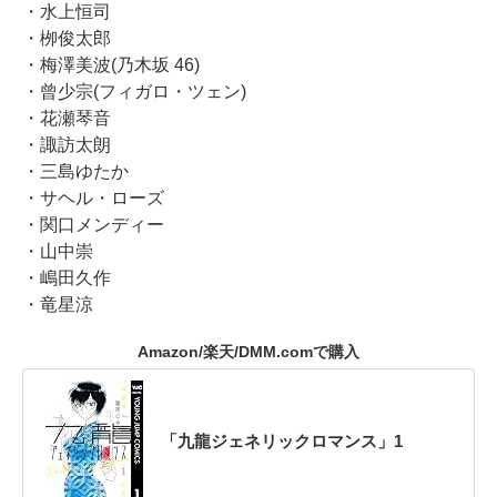
・水上恒司
・栁俊太郎
・梅澤美波(乃木坂 46)
・曾少宗(フィガロ・ツェン)
・花瀬琴音
・諏訪太朗
・三島ゆたか
・サヘル・ローズ
・関口メンディー
・山中崇
・嶋田久作
・⻯星涼
Amazon/楽天/DMM.comで購入
「九龍ジェネリックロマンス」1