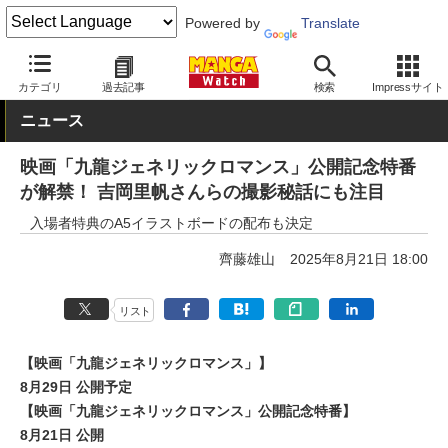
Powered by
Translate
MANGA Watch
エンタメ
カテゴリ
過去記事
検索
Impressサイト
ニュース
映画「九龍ジェネリックロマンス」公開記念特番
が解禁！ 吉岡里帆さんらの撮影秘話にも注目
入場者特典のA5イラストボードの配布も決定
齊藤雄山
2025年8月21日 18:00
リスト
【映画「九龍ジェネリックロマンス」】
8月29日 公開予定
【映画「九龍ジェネリックロマンス」公開記念特番】
8月21日 公開