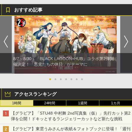
おすすめ記事
8/7～8/30：「BLACK LAGOON×HUB」コラボ第2弾開
催決定！「悪党たちの休日」がテーマに
●
●
●
●
●
●
●
アクセスランキング
1時間
24時間
1週間
1カ月
【グラビア】「STU48 中村舞 2nd写真集（仮）」先行カット第2
弾を公開！ドキッとするランジェリーカットなど新たな挑戦
【グラビア】東雲うみさんが表紙＆フォトブックに登場！「週刊