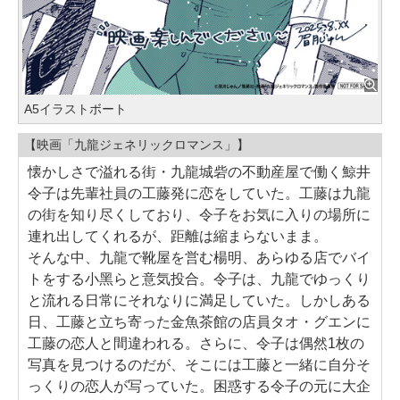
A5イラストボート
【映画「九龍ジェネリックロマンス」】
懐かしさで溢れる街・九龍城砦の不動産屋で働く鯨井
令子は先輩社員の工藤発に恋をしていた。工藤は九龍
の街を知り尽くしており、令子をお気に入りの場所に
連れ出してくれるが、距離は縮まらないまま。
そんな中、九龍で靴屋を営む楊明、あらゆる店でバイ
トをする小黑らと意気投合。令子は、九龍でゆっくり
と流れる日常にそれなりに満足していた。しかしある
日、工藤と立ち寄った金魚茶館の店員タオ・グエンに
工藤の恋人と間違われる。さらに、令子は偶然1枚の
写真を見つけるのだが、そこには工藤と一緒に自分そ
っくりの恋人が写っていた。困惑する令子の元に大企