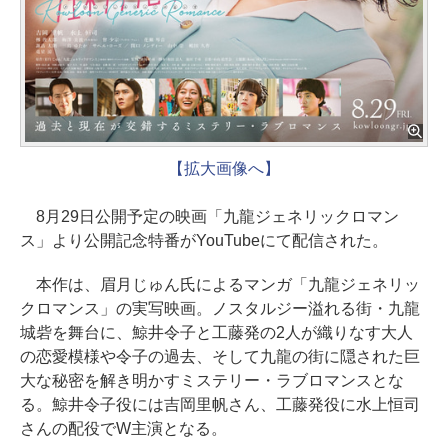
【拡大画像へ】
8月29日公開予定の映画「九龍ジェネリックロマン
ス」より公開記念特番がYouTubeにて配信された。
本作は、眉月じゅん氏によるマンガ「九龍ジェネリッ
クロマンス」の実写映画。ノスタルジー溢れる街・九龍
城砦を舞台に、鯨井令子と工藤発の2人が織りなす大人
の恋愛模様や令子の過去、そして九龍の街に隠された巨
大な秘密を解き明かすミステリー・ラブロマンスとな
る。鯨井令子役には吉岡里帆さん、工藤発役に水上恒司
さんの配役でW主演となる。