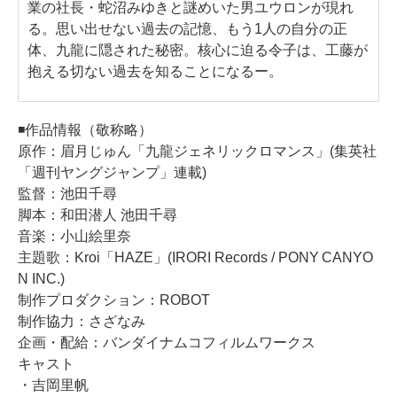
業の社⻑・蛇沼みゆきと謎めいた男ユウロンが現れ
る。思い出せない過去の記憶、もう1人の自分の正
体、九龍に隠された秘密。核心に迫る令子は、工藤が
抱える切ない過去を知ることになるー。
◾作品情報（敬称略）
原作：眉月じゅん「九龍ジェネリックロマンス」(集英社
「週刊ヤングジャンプ」連載)
監督：池田千尋
脚本：和田潜人 池田千尋
音楽：小山絵里奈
主題歌：Kroi「HAZE」(IRORI Records / PONY CANYO
N INC.)
制作プロダクション：ROBOT
制作協力：さざなみ
企画・配給：バンダイナムコフィルムワークス
キャスト
・吉岡里帆