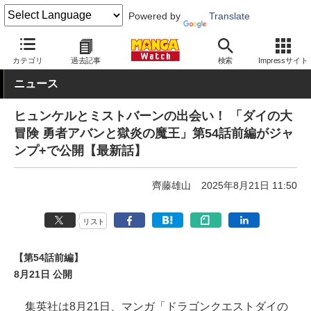
Powered by
Translate
MANGA Watch
Web/アプリ
少年ジャンプ＋
カテゴリ
過去記事
検索
Impressサイト
ニュース
ヒュンケルとミストバーンの出会い！ 「ダイの大
冒険 勇者アバンと獄炎の魔王」第54話前編がジャ
ンプ+で公開【最新話】
齊藤雄山
2025年8月21日 11:50
リスト
【第54話前編】
8月21日 公開
集英社は8月21日、マンガ「ドラゴンクエストダイの