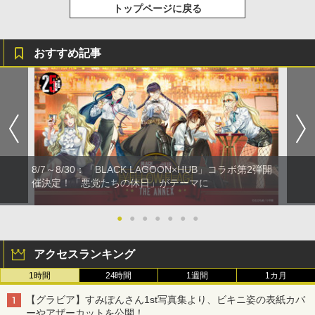
トップページに戻る
おすすめ記事
8/7～8/30：「BLACK LAGOON×HUB」コラボ第2弾開
催決定！「悪党たちの休日」がテーマに
●
●
●
●
●
●
●
アクセスランキング
1時間
24時間
1週間
1カ月
【グラビア】すみぽんさん1st写真集より、ビキニ姿の表紙カバ
ーやアザーカットを公開！