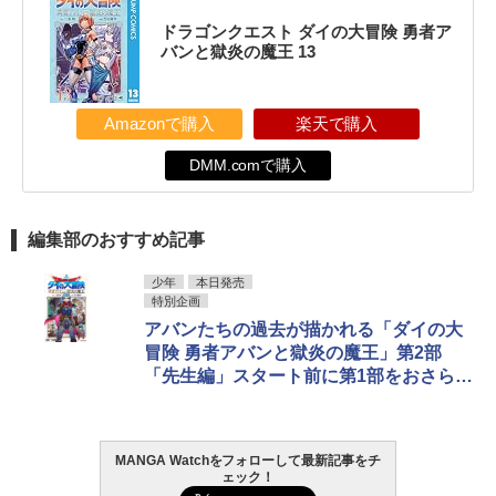
ドラゴンクエスト ダイの大冒険 勇者ア
バンと獄炎の魔王 13
Amazonで購入
楽天で購入
DMM.comで購入
編集部のおすすめ記事
少年
本日発売
特別企画
アバンたちの過去が描かれる「ダイの大
冒険 勇者アバンと獄炎の魔王」第2部
「先生編」スタート前に第1部をおさら
い！
MANGA Watchをフォローして最新記事をチ
ェック！