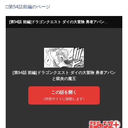
□
第54話前編のページ