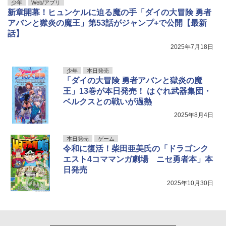
少年
Web/アプリ
新章開幕！ヒュンケルに迫る魔の手「ダイの大冒険 勇者
アバンと獄炎の魔王」第53話がジャンプ+で公開【最新
話】
2025年7月18日
少年
本日発売
「ダイの大冒険 勇者アバンと獄炎の魔
王」13巻が本日発売！ はぐれ武器集団・
ベルクスとの戦いが過熱
2025年8月4日
本日発売
ゲーム
令和に復活！柴田亜美氏の「ドラゴンク
エスト4コママンガ劇場 ニセ勇者本」本
日発売
2025年10月30日