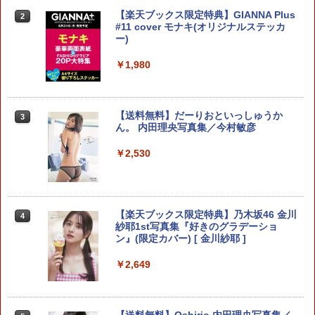
【中古】鬼滅の刃 ＜全23巻セット＞ /
「壇蜜」（3） 【電子書籍】[ 清野とお
夏目友人帳 32 （花とゆめコミックス） [
【楽天ブックス限定特典】GIANNA Plus
2
2
2
2
吾峠呼世晴（コミックセット）
る ]
緑川 ゆき ]
#11 cover モナキ(オリジナルステッカ
ー)
￥3,798
￥792
￥594
￥1,980
月刊少女野崎くん（18） （ガンガンコミ
ザ・ファブル The third secret
桜蘭高校ホスト部(クラブ) 1 （花とゆめ
【送料無料】だーりおといっしゅうか
3
3
3
3
ックスONLINE） [ 椿いづみ ]
（5） 【電子書籍】[ 南勝久 ]
コミックス） [ 葉鳥ビスコ ]
ん。 内田理央写真集／今村敏彦
￥770
￥792
￥594
￥2,530
転生賢者の異世界ライフ～第二の職業を
アンダーニンジャ（18） （ヤンマガKC
【送料無料】きみの横顔を見ていた 5／
【楽天ブックス限定特典】乃木坂46 金川
4
4
4
4
得て、世界最強になりました～(33) （ガ
スペシャル） [ 花沢 健吾 ]
いちのへ瑠美
紗耶1st写真集『好きのグラデーショ
ンガンコミックスUP！） [ 進行諸島 ]
ン』(限定カバー) [ 金川紗耶 ]
￥792
￥627
￥770
￥2,649
ちいかわ なんか小さくてかわいいやつ
出来損ないの魔女は獅子公爵と蜜婚する
追放されたチート付与魔術師は気ままな
5
5