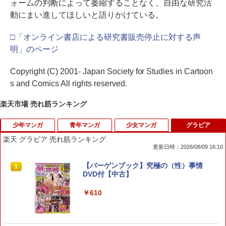
ォームの判断によって萎縮することなく、自由な研究活
動にまい進してほしいと語りかけている。
□「オンライン書店による研究書販売停止に対する声
明」のページ
Copyright (C) 2001- Japan Society for Studies in Cartoon
s and Comics All rights reserved.
楽天市場 売れ筋ランキング
少年マンガ
青年マンガ
少女マンガ
グラビア
楽天 グラビア 売れ筋ランキング
更新日時：2026/08/09 16:10
桃源暗鬼 28 （少年チャンピオン・コミ
税金で買った本（20） 【電子書籍】[ ず
恋せよまやかし天使ども（6） （KC デ
【バーゲンブック】究極の（性）事情
1
1
1
1
ックス） [ 漆原侑来 ]
いの ]
ザート） [ 卯月 ココ ]
DVD付【中古】
￥649
￥792
￥594
￥610