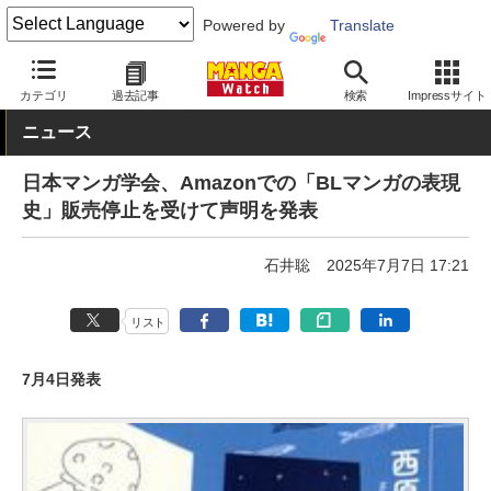
Powered by
Translate
MANGA Watch
BL/TL
カテゴリ
過去記事
検索
Impressサイト
ニュース
日本マンガ学会、Amazonでの「BLマンガの表現
史」販売停止を受けて声明を発表
石井聡
2025年7月7日 17:21
リスト
7月4日発表