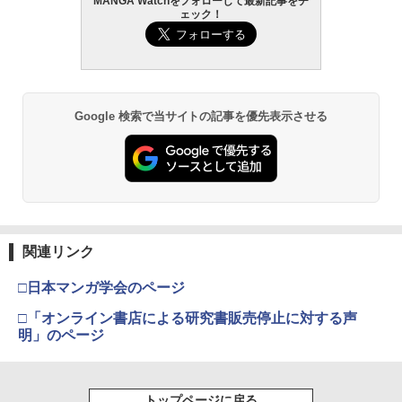
MANGA Watchをフォローして最新記事をチ
ェック！
￥400
￥770
￥2,640
攻殻機動隊 (2) KCデラックス
3
COMIC快楽天 2026年 09月号 [雑誌]
メイドインアビス (１５) (バンブーコミ
髙野真央1st写真集 まおのこと、
3
3
3
￥-
Google 検索で当サイトの記事を優先表示させる
ックス)
￥990
￥3,630
￥1,090
呪術廻戦≡ 3 (ジャンプコミックス)
4
週刊少年マガジン 2026年35号[2026年7
異世界居酒屋「のぶ」(22) (角川コミッ
溝端葵 1st写真集 「あおいままで。」
4
4
4
￥572
関連リンク
月29日発売] [雑誌]
クス・エース)
￥3,630
￥400
￥832
□日本マンガ学会のページ
□「オンライン書店による研究書販売停止に対する声
五時
明」のページ
5
【電子版】ガンダムエース ２０２６年
宇宙兄弟（４６） (モーニングコミック
伊藤彩沙 写真集 アヤサージュ
5
5
5
￥1,870
９月号 Ｎｏ．２８９ [雑誌]
ス)
￥3,822
トップページに戻る