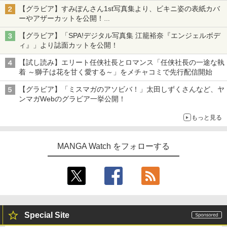
【グラビア】すみぽんさん1st写真集より、ビキニ姿の表紙カバ
ーやアザーカットを公開！
タイトルは「offcourt（オフコート）」に決定
【グラビア】「SPA!デジタル写真集 江籠裕奈『エンジェルボデ
ィ』」より誌面カットを公開！
【試し読み】エリート任侠社長とロマンス「任侠社長の一途な執
着 ～獅子は花を甘く愛する～」をメチャコミで先行配信開始
【グラビア】「ミスマガのアソビバ！」太田しずくさんなど、ヤ
ンマガWebのグラビア一挙公開！
もっと見る
MANGA Watch をフォローする
Special Site