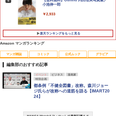
【送料無料】Oshirio 内田理央写真集／
5
5
（7） 【電子書籍】[ ナガノ ]
1 （花とゆめコミックススペシャル） [
セカンドライフを謳歌する。 〜俺は武
小池伸一郎
水谷 京子 ]
器だけじゃなく、あらゆるものに『強化
ポイント』を付与できるし、俺の意思で
￥1,375
￥2,933
いつでも効果を【電子書籍】
￥660
￥792
楽天ランキングをもっと見る
Amazon マンガランキング
マンガ雑誌
コミック
公式ムック
グラビア
編集部のおすすめ記事
週刊少年サンデー 2026年36・37合併号
ビビビコミック 創刊記念号 ([実用品])
F.S.S. EPISODES of 40th MEMORIAL
さくら1st写真集（仮）
イベント
ビジネス
漫画家
1
1
1
1
（2026年8月5日発売号） [雑誌]
特別企画
￥1,730
￥3,630
￥3,960
都条例「不健全図書」改称。森川ジョー
￥379
ジ氏らが改称への道筋を語る【IMART20
24】
攻殻機動隊 (1) KCデラックス
2
週刊少年マガジン 2026年36・37号[202
薬屋のひとりごと 17巻 (デジタル版ビッ
日向坂46 藤嶌果歩 1st写真集 果実の歩
2
2
2
￥1,650
6年8月5日発売] [雑誌]
グガンガンコミックス)
幅