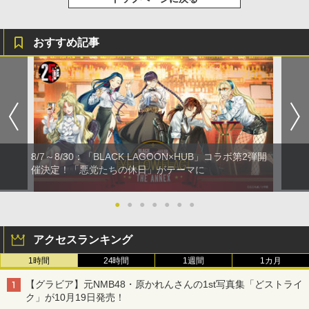
￥800
￥1,131
おすすめ記事
8/7～8/30：「BLACK LAGOON×HUB」コラボ第2弾開
催決定！「悪党たちの休日」がテーマに
●
●
●
●
●
●
●
アクセスランキング
1時間
24時間
1週間
1カ月
【グラビア】元NMB48・原かれんさんの1st写真集「どストライ
ク」が10月19日発売！