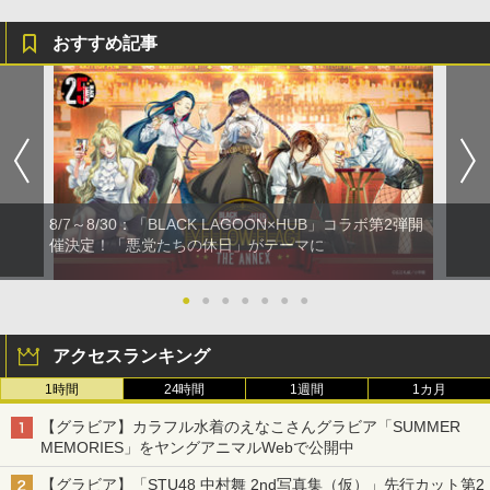
おすすめ記事
8/7～8/30：「BLACK LAGOON×HUB」コラボ第2弾開
催決定！「悪党たちの休日」がテーマに
●
●
●
●
●
●
●
アクセスランキング
1時間
24時間
1週間
1カ月
【グラビア】カラフル水着のえなこさんグラビア「SUMMER
MEMORIES」をヤングアニマルWebで公開中
【グラビア】「STU48 中村舞 2nd写真集（仮）」先行カット第2