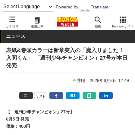
Powered by
Translate
MANGA Watch
雑誌
週刊少年チャンピオン
カテゴリ
過去記事
検索
Impressサイト
ニュース
表紙&巻頭カラーは新章突入の「魔入りました！
入間くん」 「週刊少年チャンピオン」27号が本日
発売
石井聡
2025年6月5日 12:49
リスト
【「週刊少年チャンピオン」27号】
6月5日 発売
価格：400円