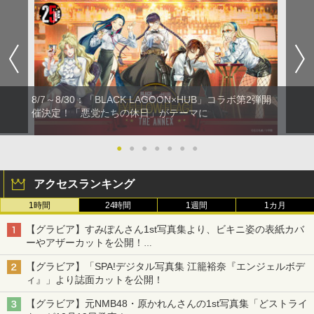
8/7～8/30：「BLACK LAGOON×HUB」コラボ第2弾開
催決定！「悪党たちの休日」がテーマに
●
●
●
●
●
●
●
アクセスランキング
1時間
24時間
1週間
1カ月
【グラビア】すみぽんさん1st写真集より、ビキニ姿の表紙カバ
ーやアザーカットを公開！
タイトルは「offcourt（オフコート）」に決定
【グラビア】「SPA!デジタル写真集 江籠裕奈『エンジェルボデ
ィ』」より誌面カットを公開！
【グラビア】元NMB48・原かれんさんの1st写真集「どストライ