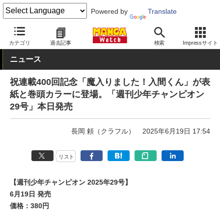
Powered by
Translate
MANGA Watch
雑誌
週刊少年チャンピオン
カテゴリ
過去記事
検索
Impressサイト
ニュース
祝連載400回記念「魔入りました！入間くん」が表
紙と巻頭カラーに登場。「週刊少年チャンピオン
29号」本日発売
長岡 頼（クラフル）
2025年6月19日 17:54
リスト
【週刊少年チャンピオン 2025年29号】
6月19日 発売
価格：380円