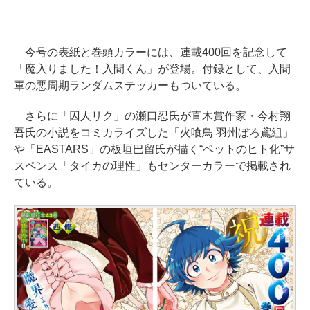
今号の表紙と巻頭カラーには、連載400回を記念して
「魔入りました！入間くん」が登場。付録として、入間
軍の悪周期ランダムステッカーもついている。
さらに「囚人リク」の瀬口忍氏が直木賞作家・今村翔
吾氏の小説をコミカライズした「火喰鳥 羽州ぼろ鳶組」
や「EASTARS」の板垣巴留氏が描く“ペットのヒト化”サ
スペンス「タイカの理性」もセンターカラーで掲載され
ている。