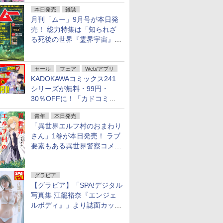
本日発売
雑誌
月刊「ムー」9月号が本日発
売！ 総力特集は「知られざ
る死後の世界『霊界宇宙』の
謎」特別企画は「西郷隆盛の
不死伝説」
セール
フェア
Web/アプリ
KADOKAWAコミックス241
シリーズが無料・99円・
30％OFFに！「カドコミフ
ェア 2026」第2弾が開催中！
青年
本日発売
「異世界エルフ村のおまわり
さん」1巻が本日発売！ ラブ
要素もある異世界警察コメデ
ィ
グラビア
【グラビア】「SPA!デジタル
写真集 江籠裕奈『エンジェ
ルボディ』」より誌面カット
を公開！