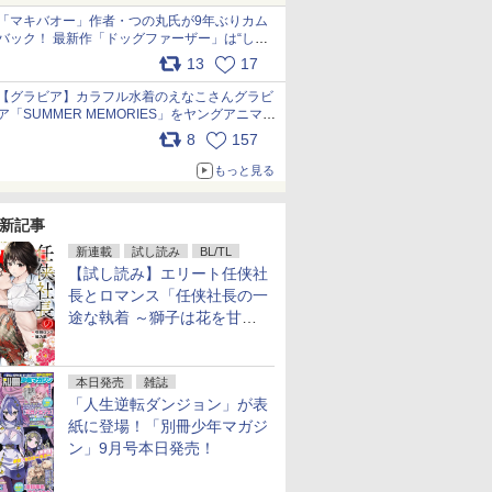
「マキバオー」作者・つの丸氏が9年ぶりカム
バック！ 最新作「ドッグファーザー」は“しゃ
べらない動物”とのリアルな暮らしを描く 「も
13
17
うこれ以上の幸せはない」……一緒に暮らす愛
犬たちへ… pic.x.com/hEr88DgVyD
【グラビア】カラフル水着のえなこさんグラビ
ア「SUMMER MEMORIES」をヤングアニマル
Webで公開中 pic.x.com/wdmmjZ7DnV
8
157
もっと見る
新記事
新連載
試し読み
BL/TL
【試し読み】エリート任侠社
長とロマンス「任侠社長の一
途な執着 ～獅子は花を甘く
愛する～」をメチャコミで先
行配信開始
本日発売
雑誌
「人生逆転ダンジョン」が表
紙に登場！「別冊少年マガジ
ン」9月号本日発売！