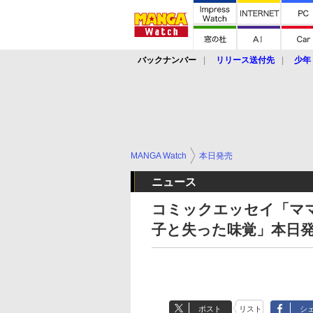
バックナンバー
リリース送付先
少年
MANGA Watch
本日発売
ニュース
コミックエッセイ「マ
子と失った味覚」本日
ポスト
リスト
シ