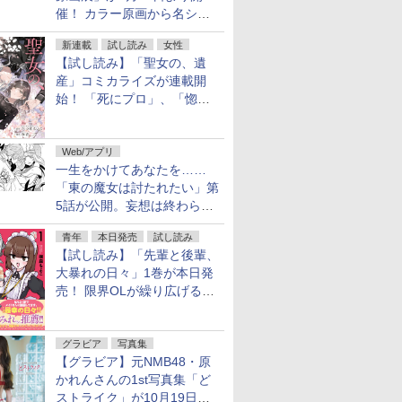
催！ カラー原画から名シー
ンの原稿まで
新連載
試し読み
女性
【試し読み】「聖女の、遺
産」コミカライズが連載開
始！ 「死にプロ」、「惚れ
魔女」作者による異世界ロマ
ンス
Web/アプリ
一生をかけてあなたを……
「東の魔女は討たれたい」第
5話が公開。妄想は終わらな
い
青年
本日発売
試し読み
【試し読み】「先輩と後輩、
大暴れの日々」1巻が本日発
売！ 限界OLが繰り広げる禁
断のロールプレイ
グラビア
写真集
【グラビア】元NMB48・原
かれんさんの1st写真集「ど
ストライク」が10月19日発