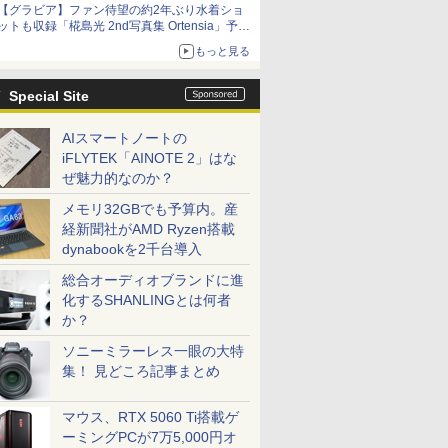
【グラビア】ファン待望の約2年ぶり水着ショ
ットも収録「椛島光 2nd写真集 Ortensia」予約
受付開始
もっと見る
10月30日発売
Special Site
AIスマートノートの
iFLYTEK「AINOTE 2」はな
ぜ魅力的なのか？
メモリ32GBでも予算内。産
経新聞社がAMD Ryzen搭載
dynabookを2千台導入
総合オーディオブランドに進
化するSHANLINGとは何者
か？
ソニーミラーレス一眼の大特
集！ 見どころ記事まとめ
マウス、RTX 5060 Ti搭載ゲ
ーミングPCが7万5,000円オ