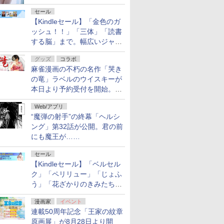
セール
【Kindleセール】「金色のガ
ッシュ！！」「三体」「読書
する脳」まで。幅広いジャン
ルの電子書籍が最大65％オ
グッズ
コラボ
フ！「Kindle本サマーセー
麻雀漫画の不朽の名作「哭き
ル」第2弾が開催中！
の竜」ラベルのウイスキーが
本日より予約受付を開始。8
月16日まで
Web/アプリ
“魔弾の射手”の終幕「ヘルシ
ング」第32話が公開。君の前
にも魔王が……
セール
【Kindleセール】「ベルセル
ク」「ペリリュー」「じょふ
う」「花ざかりのきみたち
へ」などが最大50％オフ！
漫画家
イベント
「白泉社 夏の大割引セー
連載50周年記念「王家の紋章
ル」が開催中！
原画展」が8月28日より開