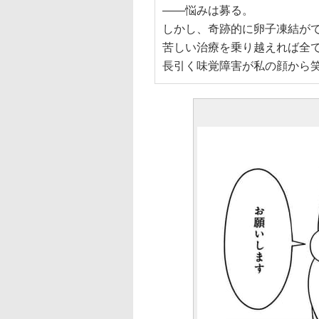
――悩みは募る。
しかし、奇跡的に卵子凍結が
苦しい治療を乗り越えれば全
長引く味覚障害が私の顔から