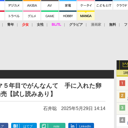
青年
少女
女性
BL/TL
グラビア
漫画家
無料
フ
1
マ５年目でがんなんて 手に入れた卵
発売【試し読みあり】
石井聡
2025年5月29日 14:14
ェア
はてブ
note
LinkedIn