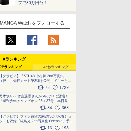
フで30万円台！
MANGA Watch をフォローする
Xランキング
RPランキング
いいねランキング
【グラビア】「STU48 中村舞 2nd写真集
（仮）」先行カット第2弾を公開！ドキッとす
るランジェリーカットなど新たな挑戦
78
1729
pic.x.com/9uvxXReveK
乃木坂46・賀喜遥香さんが5年ぶりに登場！
「週刊少年チャンピオン 36＋37号」本日発
売 pic.x.com/2Mo85ZlRvK
34
363
【グラビア】ファン待望の約2年ぶり水着ショ
ットも収録「椛島光 2nd写真集 Ortensia」予約
受付開始 10月30日発売
16
198
pic.x.com/9nJQY0jUYz