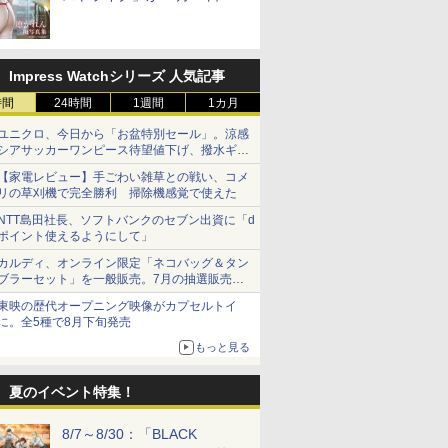
売！
Impress Watchシリーズ 人気記事
時間
24時間
1週間
1カ月
ユニクロ、今日から「お盆特別セール」。涼感
シアサッカーワンピース待望値下げ、撥水ギア
ショーツは1990円に
【家電レビュー】手ごわい雑草との戦い、コメ
リの草刈機で完全勝利 掃除機感覚で使えた
NTT島田社長、ソフトバンクのセブン出資に「d
ポイント使えるようにして」
カルディ、オンライン限定「ネコバッグ＆タン
ブラーセット」を一般販売。7月の抽選販売の
当選無効分
東映の歴代オープニング映像がカプセルトイ
に。全5種で8月下旬発売
もっと見る
夏のイベント特集！
8/7～8/30：「BLACK