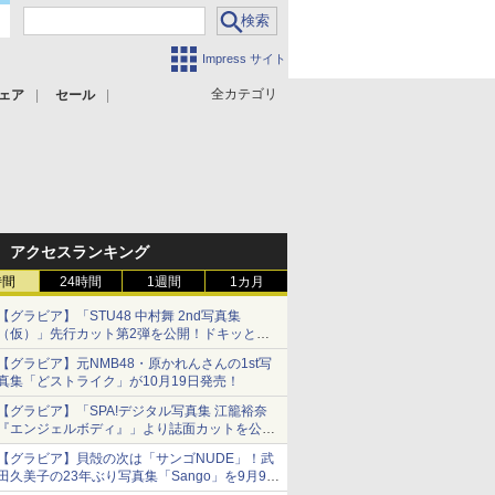
Impress サイト
全カテゴリ
ェア
セール
アクセスランキング
時間
24時間
1週間
1カ月
【グラビア】「STU48 中村舞 2nd写真集
（仮）」先行カット第2弾を公開！ドキッとす
るランジェリーカットなど新たな挑戦
【グラビア】元NMB48・原かれんさんの1st写
真集「どストライク」が10月19日発売！
【グラビア】「SPA!デジタル写真集 江籠裕奈
『エンジェルボディ』」より誌面カットを公
開！
【グラビア】貝殻の次は「サンゴNUDE」！武
田久美子の23年ぶり写真集「Sango」を9月9日
に発売