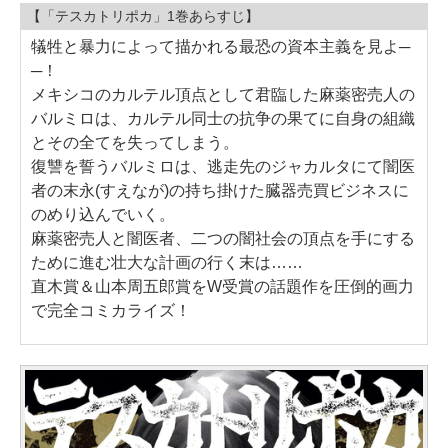
【「テスカトリポカ」1巻あらすじ】
犠牲と暴力によって描かれる最恐の資本主義を見よ─
─！
メキシコのカルテル頂点として君臨した麻薬密売人の
バルミロは、カルテル同士の抗争の果てに自身の組織
とその全てを失ってしまう。
復讐を誓うバルミロは、逃走先のジャカルタにて闇医
者の末永(すえなが)の持ち掛けた臓器売買ビジネスに
のめり込んでいく。
麻薬密売人と闇医者、二つの闇社会の頂点を手にする
ために進む壮大な計画の行く末は……
直木賞＆山本周五郎賞をW受賞の話題作を圧倒的画力
で完全コミカライズ！