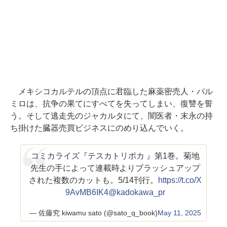
メキシコカルテルの頂点に君臨した麻薬密売人・バル
ミロは、抗争の果てにすべてを失ってしまい、復讐を誓
う。そして逃走先のジャカルタにて、闇医者・末永の持
ち掛けた臓器売買ビジネスにのめり込んでいく。
コミカライズ『テスカトリポカ 』第1巻。菊地
先生の手によって連載時よりブラッシュアップ
された複数のカットも。5/14刊行。
https://t.co/X
9AvMB6IK4
@kadokawa_pr
— 佐藤究 kiwamu sato (@sato_q_book)
May 11, 2025