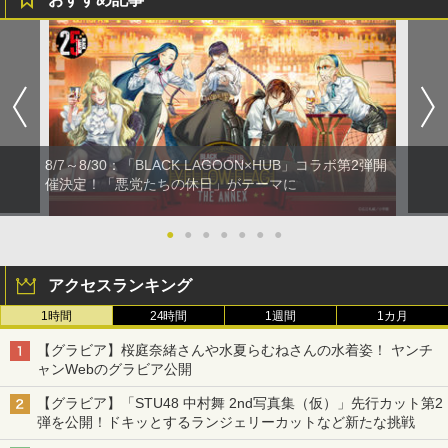
8/7～8/30：「BLACK LAGOON×HUB」コラボ第2弾開
催決定！「悪党たちの休日」がテーマに
●
●
●
●
●
●
●
アクセスランキング
1時間
24時間
1週間
1カ月
【グラビア】桜庭奈緒さんや水夏らむねさんの水着姿！ ヤンチ
ャンWebのグラビア公開
【グラビア】「STU48 中村舞 2nd写真集（仮）」先行カット第2
弾を公開！ドキッとするランジェリーカットなど新たな挑戦