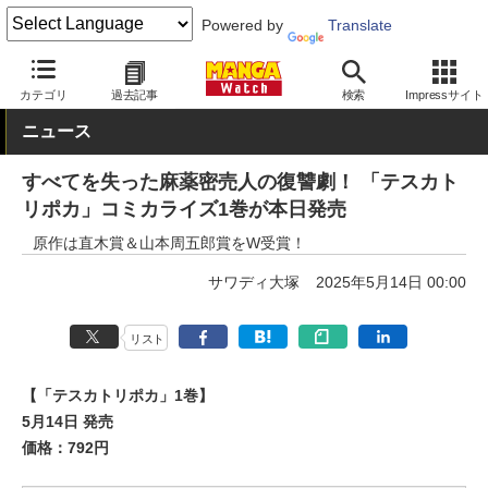
Powered by
Translate
MANGA Watch
青年
カテゴリ
過去記事
検索
Impressサイト
ニュース
すべてを失った麻薬密売人の復讐劇！ 「テスカト
リポカ」コミカライズ1巻が本日発売
原作は直木賞＆山本周五郎賞をW受賞！
サワディ大塚
2025年5月14日 00:00
リスト
【「テスカトリポカ」1巻】
5月14日 発売
価格：792円