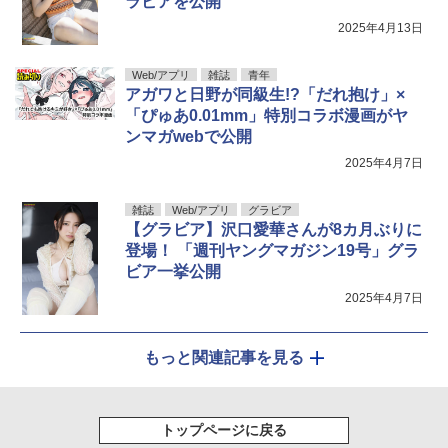
ラビアを公開
2025年4月13日
Web/アプリ
雑誌
青年
アガワと日野が同級生!?「だれ抱け」×
「ぴゅあ0.01mm」特別コラボ漫画がヤ
ンマガwebで公開
2025年4月7日
雑誌
Web/アプリ
グラビア
【グラビア】沢口愛華さんが8カ月ぶりに
登場！ 「週刊ヤングマガジン19号」グラ
ビア一挙公開
2025年4月7日
もっと関連記事を見る
トップページに戻る