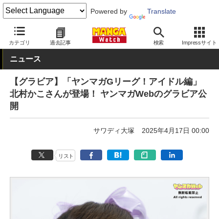
Powered by
Translate
MANGA Watch
青年
カテゴリ
過去記事
検索
Impressサイト
ニュース
【グラビア】「ヤンマガGリーグ！アイドル編」
北村かこさんが登場！ ヤンマガWebのグラビア公
開
サワディ大塚
2025年4月17日 00:00
リスト