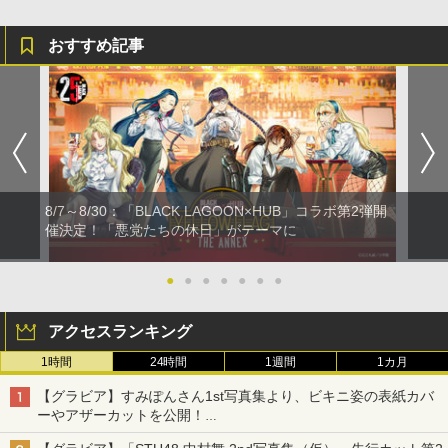
おすすめ記事
8/7～8/30：「BLACK LAGOON×HUB」コラボ第2弾開
催決定！「悪党たちの休日」がテーマに
●
●
●
●
●
●
●
アクセスランキング
1時間
24時間
1週間
1カ月
【グラビア】すみぽんさん1st写真集より、ビキニ姿の表紙カバ
ーやアザーカットを公開！
タイトルは「offcourt（オフコート）」に決定