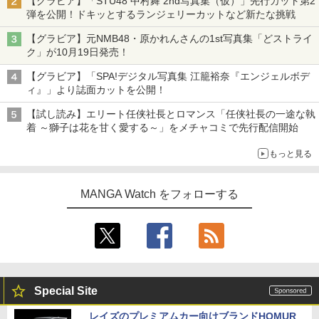
【グラビア】「STU48 中村舞 2nd写真集（仮）」先行カット第2
弾を公開！ドキッとするランジェリーカットなど新たな挑戦
【グラビア】元NMB48・原かれんさんの1st写真集「どストライ
ク」が10月19日発売！
【グラビア】「SPA!デジタル写真集 江籠裕奈『エンジェルボデ
ィ』」より誌面カットを公開！
【試し読み】エリート任侠社長とロマンス「任侠社長の一途な執
着 ～獅子は花を甘く愛する～」をメチャコミで先行配信開始
もっと見る
MANGA Watch をフォローする
Special Site
レイズのプレミアムカー向けブランドHOMUR