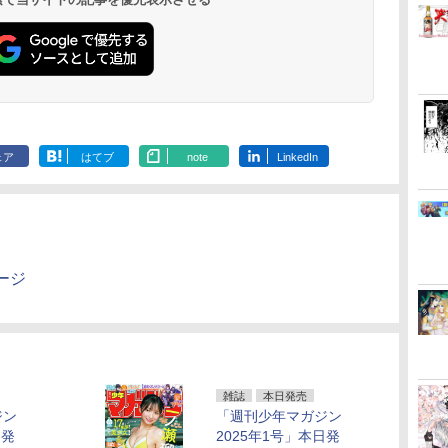
ェア
はてブ
note
LinkedIn
ージ
雑誌
本日発売
ジン
「週刊少年マガジン
日発
2025年1号」本日発