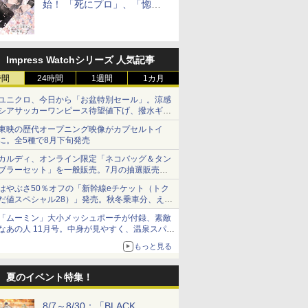
始！ 「死にプロ」、「惚れ
魔女」作者による異世界ロマ
ンス
Impress Watchシリーズ 人気記事
時間
24時間
1週間
1カ月
ユニクロ、今日から「お盆特別セール」。涼感
シアサッカーワンピース待望値下げ、撥水ギア
ショーツは1990円に
東映の歴代オープニング映像がカプセルトイ
に。全5種で8月下旬発売
カルディ、オンライン限定「ネコバッグ＆タン
ブラーセット」を一般販売。7月の抽選販売の
当選無効分
はやぶさ50％オフの「新幹線eチケット（トク
だ値スペシャル28）」発売。秋冬乗車分、えき
ねっと限定
「ムーミン」大小メッシュポーチが付録、素敵
なあの人 11月号。中身が見やすく、温泉スパに
も使える
もっと見る
夏のイベント特集！
8/7～8/30：「BLACK