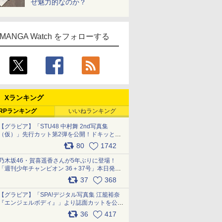
ぜ魅力的なのか？
MANGA Watch をフォローする
Xランキング
RPランキング
いいねランキング
【グラビア】「STU48 中村舞 2nd写真集
（仮）」先行カット第2弾を公開！ドキッとす
るランジェリーカットなど新たな挑戦
80
1742
pic.x.com/9uvxXReveK
乃木坂46・賀喜遥香さんが5年ぶりに登場！
「週刊少年チャンピオン 36＋37号」本日発
売 pic.x.com/2Mo85ZlRvK
37
368
【グラビア】「SPA!デジタル写真集 江籠裕奈
『エンジェルボディ』」より誌面カットを公
開！ pic.x.com/Yl52UEMoko
36
417