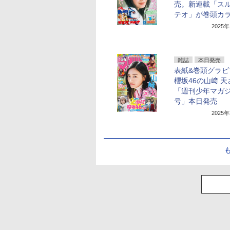
売。新連載「ス
テオ」が巻頭カ
2025
雑誌
本日発売
表紙&巻頭グラビ
櫻坂46の山﨑 
「週刊少年マガジ
号」本日発売
2025