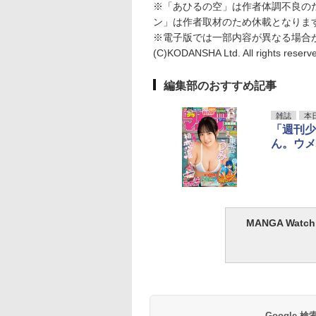
※「あひるの空」は作者体調不良の
ン」は作者取材のため休載となりま
※電子版では一部内容が異なる場合
(C)KODANSHA Ltd. All rights reserv
編集部のおすすめ記事
雑誌
本
「週刊少
ん。ウメ
MANGA Wa
Google