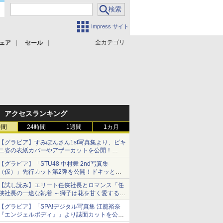
Impress サイト
全カテゴリ
ェア
セール
アクセスランキング
時間
24時間
1週間
1カ月
【グラビア】すみぽんさん1st写真集より、ビキ
ニ姿の表紙カバーやアザーカットを公開！
タイトルは「offcourt（オフコート）」に決定
【グラビア】「STU48 中村舞 2nd写真集
（仮）」先行カット第2弾を公開！ドキッとす
るランジェリーカットなど新たな挑戦
【試し読み】エリート任侠社長とロマンス「任
侠社長の一途な執着 ～獅子は花を甘く愛する
～」をメチャコミで先行配信開始
【グラビア】「SPA!デジタル写真集 江籠裕奈
『エンジェルボディ』」より誌面カットを公
開！