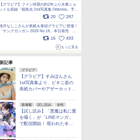
【グラビア】ファン待望の約2年ぶり水着ショ
ットも収録「椛島光 2nd写真集 Ortensia」予約
受付開始 10月30日発売
20
287
pic.x.com/9nJQY0jUYz
桃月なしこさんが表紙＆巻頭グラビアに登場！
「ヤングガンガン 2026 No.16」本日発売
pic.x.com/1Umi8x1SGO
16
493
もっと見る
新記事
グラビア
【グラビア】すみぽんさん
1st写真集より、ビキニ姿の
表紙カバーやアザーカットを
公開！
新連載
試し読み
女性
【試し読み】「悪魔は私に愛
を囁く」が「LINEマンガ」
で配信開始！ 呪われた令嬢×
執着深い司祭のダークファン
タジー