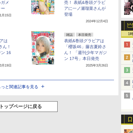
ルガメ
売！ 表紙&巻頭グラビ
ラー
アに一ノ瀬瑠菜さんが
登場
年1月15日
2024年12月4日
1
雑誌
本日発売
アは
表紙&巻頭グラビアは
天さん！
「櫻坂46」藤吉夏鈴さ
ン 16
ん！ 「週刊少年マガジ
ン 17号」本日発売
年3月19日
2025年3月26日
もっと関連記事を見る
トップページに戻る