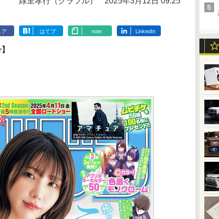
緑里孝行（クラフル）
2025年3月12日 09:25
ェア
はてブ
note
LinkedIn
号】