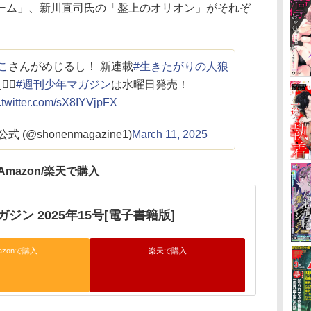
ーム」、新川直司氏の「盤上のオリオン」がそれぞ
こ
さんがめじるし！ 新連載
#生きたがりの人狼
🔥
#週刊少年マガジン
は水曜日発売！
.twitter.com/sX8IYVjpFX
(@shonenmagazine1)
March 11, 2025
Amazon/楽天で購入
ジン 2025年15号[電子書籍版]
azonで購入
楽天で購入