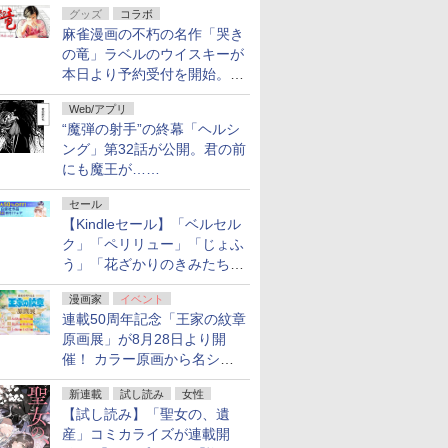
グッズ
コラボ
フ！「Kindle本サマーセー
麻雀漫画の不朽の名作「哭き
ル」第2弾が開催中！
の竜」ラベルのウイスキーが
本日より予約受付を開始。8
月16日まで
Web/アプリ
“魔弾の射手”の終幕「ヘルシ
ング」第32話が公開。君の前
にも魔王が……
セール
【Kindleセール】「ベルセル
ク」「ペリリュー」「じょふ
う」「花ざかりのきみたち
へ」などが最大50％オフ！
漫画家
イベント
「白泉社 夏の大割引セー
連載50周年記念「王家の紋章
ル」が開催中！
原画展」が8月28日より開
催！ カラー原画から名シー
ンの原稿まで
新連載
試し読み
女性
【試し読み】「聖女の、遺
産」コミカライズが連載開