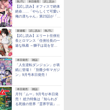
BL/TL
本日発売
試し読み
【試し読み】オフィスで絶体
絶命……「やらしくて可愛い
俺の凛ちゃん」第23話が「コ
ミックシーモア」で先行配
信！
新連載
試し読み
BL/TL
【試し読み】エリート任侠社
長とロマンス「任侠社長の一
途な執着 ～獅子は花を甘く
愛する～」をメチャコミで先
行配信開始
本日発売
雑誌
「人生逆転ダンジョン」が表
紙に登場！「別冊少年マガジ
ン」9月号本日発売！
本日発売
雑誌
月刊「ムー」9月号が本日発
売！ 総力特集は「知られざ
る死後の世界『霊界宇宙』の
謎」特別企画は「西郷隆盛の