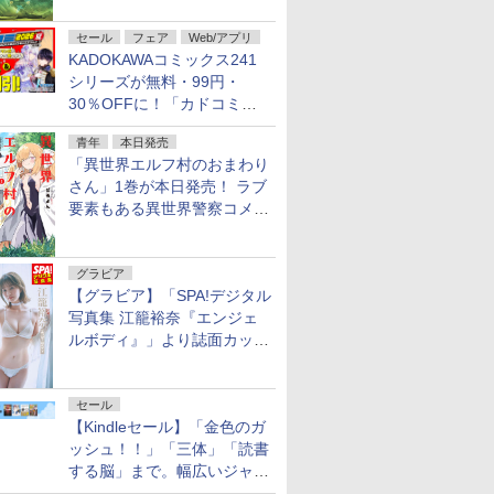
不死伝説」
セール
フェア
Web/アプリ
KADOKAWAコミックス241
シリーズが無料・99円・
30％OFFに！「カドコミフ
ェア 2026」第2弾が開催中！
青年
本日発売
「異世界エルフ村のおまわり
さん」1巻が本日発売！ ラブ
要素もある異世界警察コメデ
ィ
グラビア
【グラビア】「SPA!デジタル
写真集 江籠裕奈『エンジェ
ルボディ』」より誌面カット
を公開！
セール
【Kindleセール】「金色のガ
ッシュ！！」「三体」「読書
する脳」まで。幅広いジャン
ルの電子書籍が最大65％オ