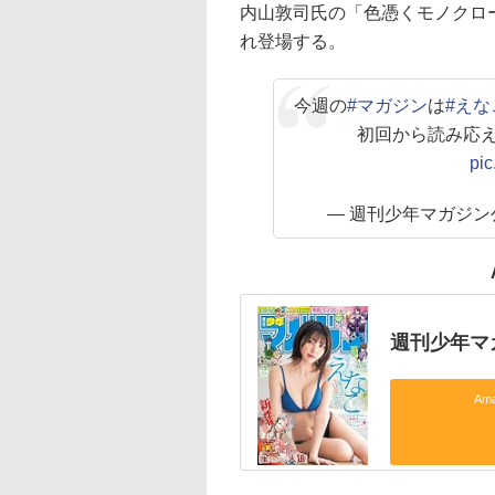
内山敦司氏の「色憑くモノクロ
れ登場する。
今週の
#マガジン
は
#えな
初回から読み応え❤️‍
pic
— 週刊少年マガジン公式 
週刊少年マガ
Am