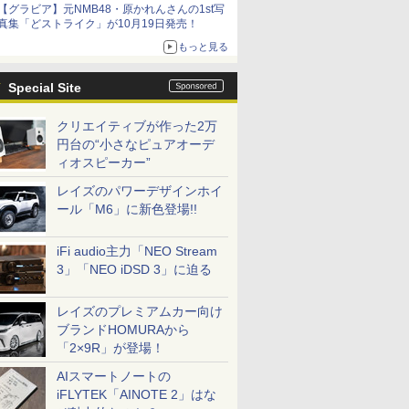
【グラビア】元NMB48・原かれんさんの1st写
真集「どストライク」が10月19日発売！
もっと見る
Special Site
クリエイティブが作った2万
円台の“小さなピュアオーデ
ィオスピーカー”
レイズのパワーデザインホイ
ール「M6」に新色登場!!
iFi audio主力「NEO Stream
3」「NEO iDSD 3」に迫る
レイズのプレミアムカー向け
ブランドHOMURAから
「2×9R」が登場！
AIスマートノートの
iFLYTEK「AINOTE 2」はな