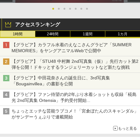
●
●
●
●
●
●
●
アクセスランキング
1時間
24時間
1週間
1カ月
【グラビア】カラフル水着のえなこさんグラビア「SUMMER
MEMORIES」をヤングアニマルWebで公開中
【グラビア】「STU48 中村舞 2nd写真集（仮）」先行カット第2
弾を公開！ドキッとするランジェリーカットなど新たな挑戦
【グラビア】中田花奈さんの誕生日に、3rd写真集
「Bougainvillea」の書影を公開
【グラビア】ファン待望の約2年ぶり水着ショットも収録「椛島
光 2nd写真集 Ortensia」予約受付開始
10月30日発売
ちょっとエッチな芸能ラブコメ！「宮倉ぼたんのスキャンダル」
がサンデーうぇぶりで連載開始
もっと見る