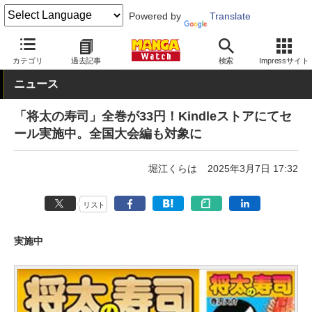
Powered by
Translate
MANGA Watch
セール
カテゴリ
過去記事
検索
Impressサイト
ニュース
「将太の寿司」全巻が33円！Kindleストアにてセ
ール実施中。全国大会編も対象に
堀江くらは
2025年3月7日 17:32
リスト
実施中