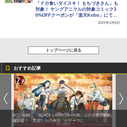
「ドカ食いダイスキ！ もちづきさん」も
対象！ ヤングアニマルの対象コミック3
0%OFFクーポンが「楽天Kobo」にて配
布中
2025年3月6日
トップページに戻る
おすすめ記事
8/7～8/30：「BLACK LAGOON×HUB」コラボ第2弾開
催決定！「悪党たちの休日」がテーマに