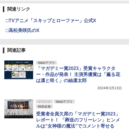
関連リンク
□TVアニメ「スキップとローファー」公式X
□高松美咲氏のX
関連記事
Web/アプリ
「マガデミー賞2023」受賞キャラクタ
ー・作品が発表！ 主演男優賞は「薫る花
は凛と咲く」の紬凛太郎
2024年3月13日
イベント
Web/アプリ
特別企画
受賞者全員欠席の「マガデミー賞2023」
レポート！ 「葬送のフリーレン」ヒンメ
ルは“女神様の魔法”でコメント寄せる