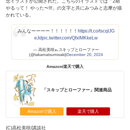
念イラストが公開された。こちらのイラストでは「2期
やるって！ やった〜!!!」の文字と共にみつみと志摩が描
かれている。
みんなーーーー！！！！！！
https://t.co/tscqIJG
eJd
pic.twitter.com/QfxlMKkeLw
— 高松美咲👞スキップとローファー
(@takamatsumisaki)
December 20, 2024
Amazon/楽天で購入
「スキップとローファー」関連商品
Amazonで購入
楽天で購入
(C)高松美咲/講談社