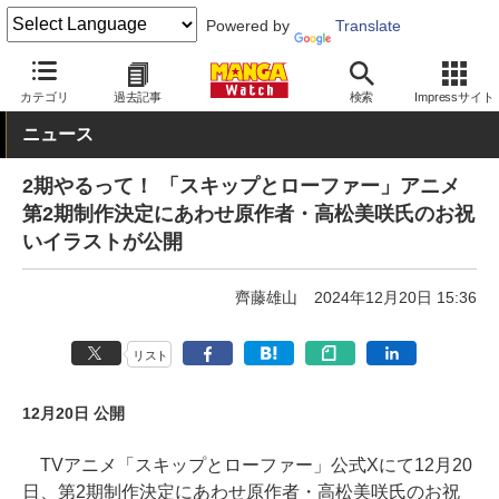
Powered by
Translate
MANGA Watch
女性
スキップとローファー
カテゴリ
過去記事
検索
Impressサイト
ニュース
2期やるって！ 「スキップとローファー」アニメ
第2期制作決定にあわせ原作者・高松美咲氏のお祝
いイラストが公開
齊藤雄山
2024年12月20日 15:36
リスト
12月20日 公開
TVアニメ「スキップとローファー」公式Xにて12月20
日、第2期制作決定にあわせ原作者・高松美咲氏のお祝