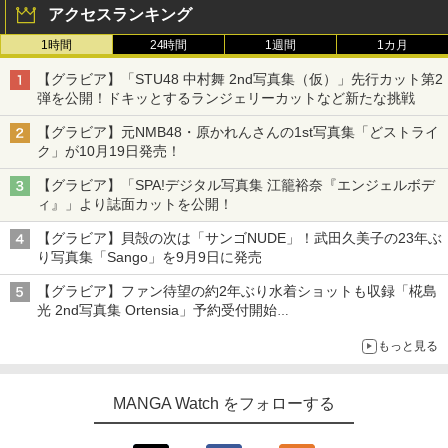
アクセスランキング
1時間
24時間
1週間
1カ月
【グラビア】「STU48 中村舞 2nd写真集（仮）」先行カット第2
弾を公開！ドキッとするランジェリーカットなど新たな挑戦
【グラビア】元NMB48・原かれんさんの1st写真集「どストライ
ク」が10月19日発売！
【グラビア】「SPA!デジタル写真集 江籠裕奈『エンジェルボデ
ィ』」より誌面カットを公開！
【グラビア】貝殻の次は「サンゴNUDE」！武田久美子の23年ぶ
り写真集「Sango」を9月9日に発売
【グラビア】ファン待望の約2年ぶり水着ショットも収録「椛島
光 2nd写真集 Ortensia」予約受付開始
10月30日発売
もっと見る
MANGA Watch をフォローする