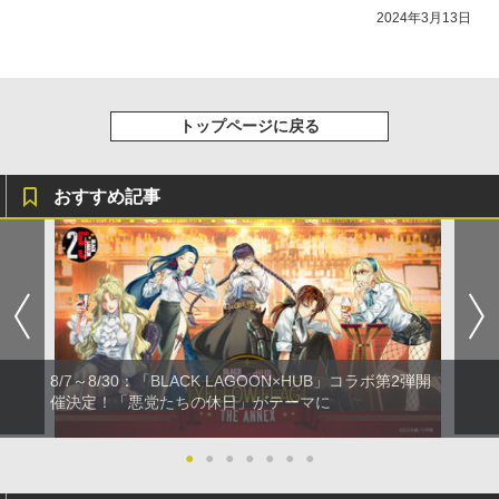
2024年3月13日
トップページに戻る
おすすめ記事
8/7～8/30：「BLACK LAGOON×HUB」コラボ第2弾開
催決定！「悪党たちの休日」がテーマに
●
●
●
●
●
●
●