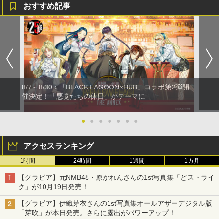
おすすめ記事
8/7～8/30：「BLACK LAGOON×HUB」コラボ第2弾開
催決定！「悪党たちの休日」がテーマに
●
●
●
●
●
●
●
アクセスランキング
1時間
24時間
1週間
1カ月
【グラビア】元NMB48・原かれんさんの1st写真集「どストライ
ク」が10月19日発売！
【グラビア】伊織芽衣さんの1st写真集オールアザーデジタル版
「芽吹」が本日発売。さらに露出がパワーアップ！