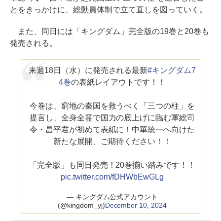
とをきっかけに、総動員体制で立て直しを図っていく。
また、同日には「キングダム」完全版の19巻と20巻も
発売される。
来週18日（水）に発売される最新
#キングダム7
4巻
の表紙レイアウトです！！
今巻は、窮地の秦国を救うべく「三つの柱」を
提言し、全身全霊で国力の底上げに臨む軍総司
令・昌平君が初めて表紙に！中華統一へ向けた
新たな展開、ご期待ください！！
「完全版」も同日発売！20巻揃い踏みです！！
pic.twitter.com/fDHWbEwGLg
— キングダム公式アカウント
(@kingdom_yj)
December 10, 2024