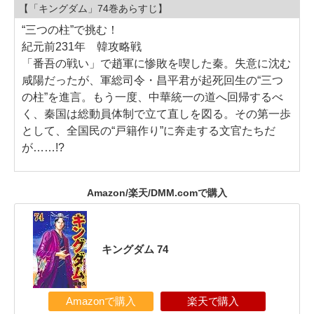
【「キングダム」74巻あらすじ】
“三つの柱”で挑む！
紀元前231年 韓攻略戦
「番吾の戦い」で趙軍に惨敗を喫した秦。失意に沈む
咸陽だったが、軍総司令・昌平君が起死回生の“三つ
の柱”を進言。もう一度、中華統一の道へ回帰するべ
く、秦国は総動員体制で立て直しを図る。その第一歩
として、全国民の“戸籍作り”に奔走する文官たちだ
が……!?
Amazon/楽天/DMM.comで購入
キングダム 74
Amazonで購入
楽天で購入