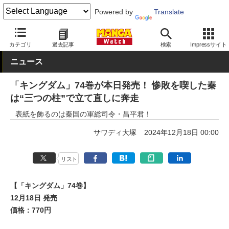
Powered by
Translate
MANGA Watch
青年
キングダム
カテゴリ
過去記事
検索
Impressサイト
ニュース
「キングダム」74巻が本日発売！ 惨敗を喫した秦
は“三つの柱”で立て直しに奔走
表紙を飾るのは秦国の軍総司令・昌平君！
サワディ大塚
2024年12月18日 00:00
リスト
【「キングダム」74巻】
12月18日 発売
価格：770円