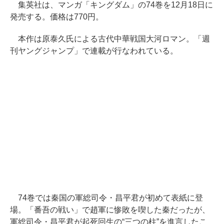
集英社は、マンガ「キングダム」の74巻を12月18日に
発売する。価格は770円。
本作は原泰久氏による古代中華戦国大河ロマン。「週
刊ヤングジャンプ」で連載が行なわれている。
74巻では秦国の軍総司令・昌平君が初めて表紙に登
場。「番吾の戦い」で趙軍に惨敗を喫した秦だったが、
軍総司令・昌平君が起死回生の“三つの柱”を進言したこ