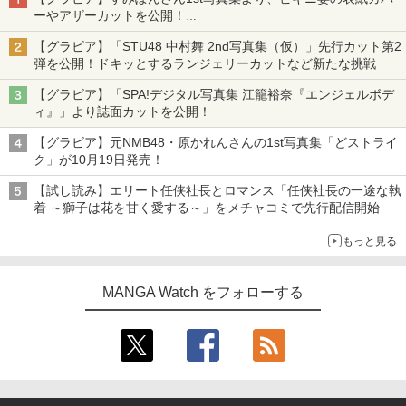
ーやアザーカットを公開！
タイトルは「offcourt（オフコート）」に決定
【グラビア】「STU48 中村舞 2nd写真集（仮）」先行カット第2
弾を公開！ドキッとするランジェリーカットなど新たな挑戦
【グラビア】「SPA!デジタル写真集 江籠裕奈『エンジェルボデ
ィ』」より誌面カットを公開！
【グラビア】元NMB48・原かれんさんの1st写真集「どストライ
ク」が10月19日発売！
【試し読み】エリート任侠社長とロマンス「任侠社長の一途な執
着 ～獅子は花を甘く愛する～」をメチャコミで先行配信開始
もっと見る
MANGA Watch をフォローする