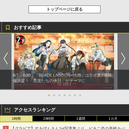
トップページに戻る
おすすめ記事
8/7～8/30：「BLACK LAGOON×HUB」コラボ第2弾開
催決定！「悪党たちの休日」がテーマに
●
●
●
●
●
●
●
アクセスランキング
1時間
24時間
1週間
1カ月
【グラビア】すみぽんさん1st写真集より、ビキニ姿の表紙カバ