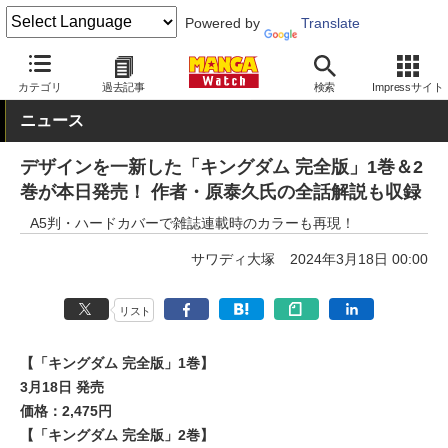
Powered by
Translate
MANGA Watch
青年
キングダム
カテゴリ
過去記事
検索
Impressサイト
ニュース
デザインを一新した「キングダム 完全版」1巻＆2
巻が本日発売！ 作者・原泰久氏の全話解説も収録
A5判・ハードカバーで雑誌連載時のカラーも再現！
サワディ大塚
2024年3月18日 00:00
リスト
【「キングダム 完全版」1巻】
3月18日 発売
価格：2,475円
【「キングダム 完全版」2巻】