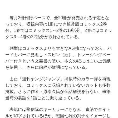
毎月2冊刊行ペースで、全20冊が発売される予定とな
っており、収録内容は1冊につき通常版コミックス2巻
分。1巻ではコミックス1～2巻の19話分、2巻にはコミッ
クス3～4巻の22話分が収録されている。
判型はコミックスよりも大きなA5判になっており、ハ
ードカバーに見返し・スピン（紐）、トレーシングペー
パー付きという文芸書の装い。本文の紙には白い上質紙
を使用し、さらに絵柄が鮮明になっている。
また「週刊ヤングジャンプ」掲載時のカラー扉を再現
しており、コミックスに収録されていないカットも多数
掲載。さらに作者・原泰久氏が全話解説を行ない、執筆
当時の裏話を1話ごとに振り返っている。
表紙には飛信隊のキーカラーにちなみ、青箔でタイト
ルが印字されているほか、戦国七雄の判子をイメージし