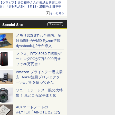
【グラビア】井口裕香さんが表紙＆巻頭に登
場！「週刊FLASH」8月18・25日号本日発売
もっと見る
Special Site
メモリ32GBでも予算内。産
経新聞社がAMD Ryzen搭載
dynabookを2千台導入
マウス、RTX 5060 Ti搭載ゲ
ーミングPCが7万5,000円オ
フで30万円台！
Amazon プライムデー過去最
安! Anker注目プロジェクタ
ー3モデルを使ってみた
ソニーミラーレス一眼の大特
集！ 見どころ記事まとめ
AIスマートノートの
iFLYTEK「AINOTE 2」はな