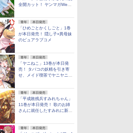
全開カット！ ヤンマガWeb
のグラビア公開
青年
本日発売
「ひめごとかくしごと」1巻
が本日発売！ 隠し子×異母妹
のピュアラブコメ
青年
本日発売
「ヤニねこ」13巻が本日発
売！ タバコの妖精を引き寄
せ、メイド喫茶でヤニヤニき
ゅん
青年
本日発売
「平成敗残兵すみれちゃん」
11巻が本日発売！ 歌のお姉
さんに就任したすみれに新た
な騒動
青年
本日発売