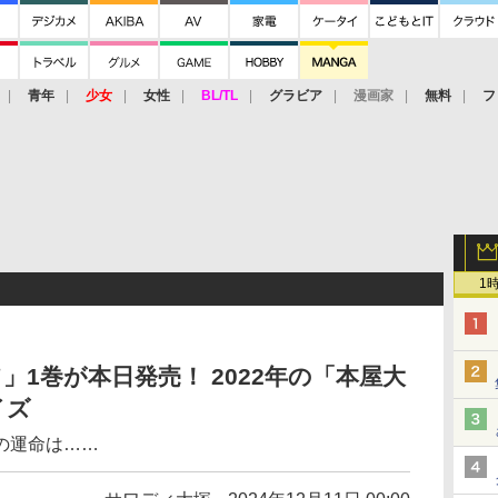
青年
少女
女性
BL/TL
グラビア
漫画家
無料
フ
1
1巻が本日発売！ 2022年の「本屋大
イズ
の運命は……