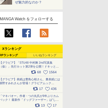
ぜ魅力的なのか？
MANGA Watch をフォローする
Xランキング
RPランキング
いいねランキング
【グラビア】「STU48 中村舞 2nd写真集
（仮）」先行カット第2弾を公開！ドキッとす
るランジェリーカットなど新たな挑戦
68
1564
pic.x.com/9uvxXReveK
【グラビア】表紙は豊島心桜さん、裏表紙には
横野すみれさんが登場！グラビアムック
「PARADE」2026夏号が本日発売
17
436
pic.x.com/hYZlU1GBwl
「マキバオー」作者・つの丸氏が9年ぶりカム
バック！ 最新作「ドッグファーザー」は“しゃ
べらない動物”とのリアルな暮らしを描く 「も
13
17
うこれ以上の幸せはない」……一緒に暮らす愛