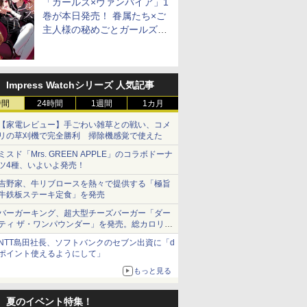
「ガールズ×ヴァンパイア」1
巻が本日発売！ 眷属たち×ご
主人様の秘めごとガールズラ
ブコメ
Impress Watchシリーズ 人気記事
時間
24時間
1週間
1カ月
【家電レビュー】手ごわい雑草との戦い、コメ
リの草刈機で完全勝利 掃除機感覚で使えた
ミスド「Mrs. GREEN APPLE」のコラボドーナ
ツ4種、いよいよ発売！
吉野家、牛リブロースを熱々で提供する「極旨
牛鉄板ステーキ定食」を発売
バーガーキング、超大型チーズバーガー「ダー
ティ ザ・ワンパウンダー」を発売。総カロリー
約1656kcal、総重量約527g！
NTT島田社長、ソフトバンクのセブン出資に「d
ポイント使えるようにして」
もっと見る
夏のイベント特集！