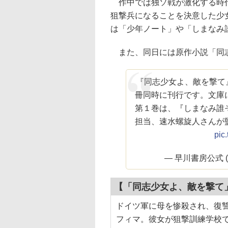
作中では独ソ戦が激化する時代
狙撃兵になることを決意した少
は「少年ノート」や「しまなみ
また、同日には原作小説「同志
『同志少女よ、敵を撃て』
冊同時に刊行です。文庫
第１巻は、『しまなみ誰
担当、速水螺旋人さんが
pic
— 早川書房公式 (@
【「同志少女よ、敵を撃て
ドイツ軍に母を惨殺され、復
フィマ。彼女が狙撃訓練学校