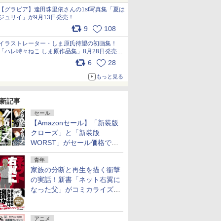
犬たちへ… pic.x.com/hEr88DgVyD
【グラビア】逢田珠里依さんの1st写真集「夏は
ジュリイ」が9月13日発売！
pic.x.com/9ampGWAO1t
9
108
イラストレーター・しま原氏待望の初画集！
「ハレ時々ねこ しま原作品集」8月28日発売
pic.x.com/zj5aobjUSp
6
28
もっと見る
新記事
セール
【Amazonセール】「新装版
クローズ」と「新装版
WORST」がセール価格で販
売中！
青年
家族の分断と再生を描く衝撃
の実話！新書「ネット右翼に
なった父」がコミカライズ。
9月30日発売
アニメ