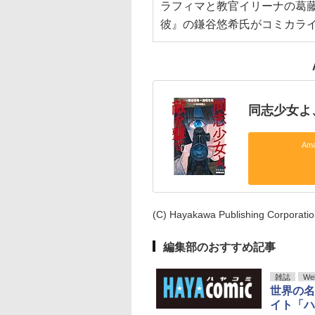
ラフィマと教官イリーナの葛
彼』の鎌谷悠希氏がコミカラ
同志少女よ
Am
(C) Hayakawa Publishing Corporation 
編集部のおすすめ記事
雑誌
We
世界の名
イト「ハ