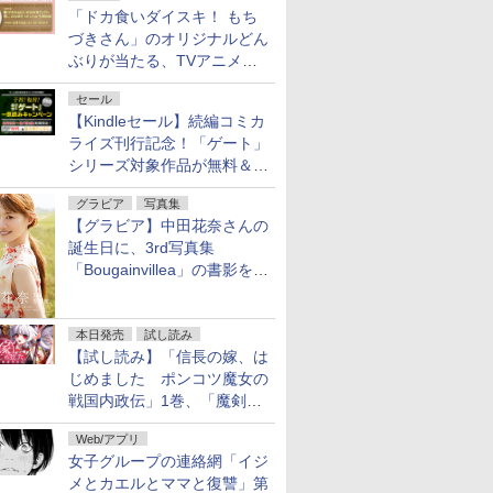
「ドカ食いダイスキ！ もち
づきさん」のオリジナルどん
ぶりが当たる、TVアニメ公
式Xキャンペーンが開催中！
セール
【Kindleセール】続編コミカ
ライズ刊行記念！「ゲート」
シリーズ対象作品が無料＆最
大80%オフ！
グラビア
写真集
【グラビア】中田花奈さんの
誕生日に、3rd写真集
「Bougainvillea」の書影を公
開
本日発売
試し読み
【試し読み】「信長の嫁、は
じめました ポンコツ魔女の
戦国内政伝」1巻、「魔剣の
花嫁 -ヴァルキュリア-」1巻
Web/アプリ
本日発売
女子グループの連絡網「イジ
メとカエルとママと復讐」第