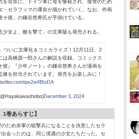
を背景に、ドイツ軍に母を惨殺され、復讐のため
女・セラフィマの運命が描かれていく。なお、作画
誰そ彼」の鎌谷悠希氏が手掛けている。
少女よ、敵を撃て」の文庫版も発売される。
ついに文庫化＆コミカライズ！12月11日、2
には高橋源一郎さんの解説を収録。コミックス
そ彼』『少年ノート』の鎌谷悠希さんが漫画を
監修を担当されています。発売をお楽しみに！
.twitter.com/qw2w4BlsDA
Hayakawashobo)
December 3, 2024
」1巻あらすじ】
讐のため赤軍の狙撃兵になることを決意したセラ
で出会ったのは、同じ境遇の少女たちだった。セ