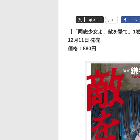
ポスト
リスト
シ
【「同志少女よ、敵を撃て」1
12月11日 発売
価格：880円