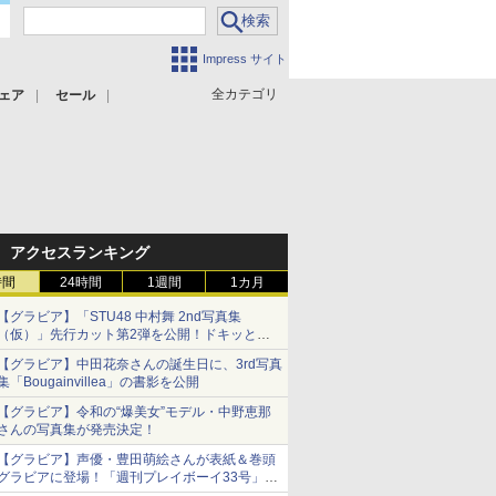
Impress サイト
全カテゴリ
ェア
セール
アクセスランキング
時間
24時間
1週間
1カ月
【グラビア】「STU48 中村舞 2nd写真集
（仮）」先行カット第2弾を公開！ドキッとす
るランジェリーカットなど新たな挑戦
【グラビア】中田花奈さんの誕生日に、3rd写真
集「Bougainvillea」の書影を公開
【グラビア】令和の“爆美女”モデル・中野恵那
さんの写真集が発売決定！
【グラビア】声優・豊田萌絵さんが表紙＆巻頭
グラビアに登場！「週刊プレイボーイ33号」本
日発売