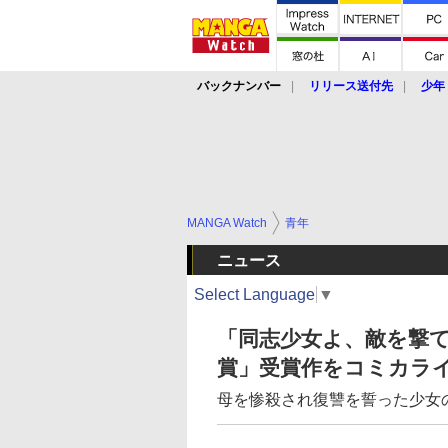
バックナンバー
リリース送付先
少年
MANGA Watch
青年
ニュース
Select Language
▼
「同志少女よ、敵を撃て」
賞」受賞作をコミカラ
母を惨殺され復讐を誓った少女