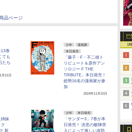
の商品ページ
1
少年
漫画家
13巻
本日発売
くても
「藤子・F・不二雄ト
石たち
リビュート＆原作アン
ソロジー F THE
TRIBUTE」本日発売！
11月21日
総勢16名の漫画家が参
加
2024年11月22日
少年
本日発売
た姉妹
「サンダー3」7巻が本
ック
日発売！ 決意の敵陣突
ク 新
入によって激しい攻防