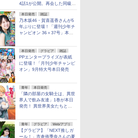
4話1が公開。再会した同級生
は……
本日発売
雑誌
乃木坂46・賀喜遥香さんが5
年ぶりに登場！「週刊少年チ
ャンピオン 36＋37号」本日
発売
本日発売
グラビア
雑誌
PPエンタープライズが表紙
に登場！「月刊少年チャンピ
オン」9月特大号本日発売
青年
本日発売
「隣の部屋の女騎士は、異世
界人で飲み友達」1巻が本日
発売！ 異世界美女たちとハ
ーレム宅飲み
青年
グラビア
Web/アプリ
【グラビア】「NEXT推しガ
ール！」市倉侑季奈さんの夏