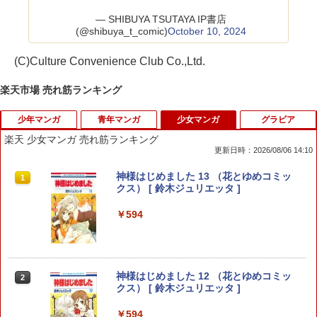
— SHIBUYA TSUTAYA IP書店
(@shibuya_t_comic)
October 10, 2024
(C)Culture Convenience Club Co.,Ltd.
楽天市場 売れ筋ランキング
少年マンガ
青年マンガ
少女マンガ
グラビア
楽天 少女マンガ 売れ筋ランキング
更新日時：2026/08/06 14:10
HUNTER×HUNTER モノクロ版 39 【電
孔明のヨメ。 19 （まんがタイムコミッ
神様はじめました 13 （花とゆめコミッ
1
1
1
子書籍】[ 冨樫義博 ]
クス） [ 杜康潤 ]
クス） [ 鈴木ジュリエッタ ]
￥572
￥935
￥594
The JOJOLands 9 （ジャンプコミック
君と宇宙を歩くために（1） 【電子書
神様はじめました 12 （花とゆめコミッ
2
2
2
ス） [ 荒木 飛呂彦 ]
籍】[ 泥ノ田犬彦 ]
クス） [ 鈴木ジュリエッタ ]
￥572
￥946
￥594