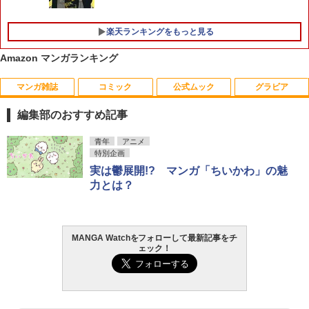
￥4,892
楽天ランキングをもっと見る
Amazon マンガランキング
マンガ雑誌
コミック
公式ムック
グラビア
【特典】GIANNA HOMMES ISSUE05 c
1
over 本田響矢(B4サイズ両面フォトカー
編集部のおすすめ記事
ド)
￥2,200
週刊少年マガジン 2026年35号[2026年7
薬屋のひとりごと 17巻 (デジタル版ビッ
F.S.S. EPISODES of 40th MEMORIAL
髙野真央1st写真集 まおのこと、
青年
アニメ
1
1
1
1
月29日発売] [雑誌]
グガンガンコミックス)
特別企画
￥3,630
￥3,630
実は鬱展開!? マンガ「ちいかわ」の魅
￥400
￥770
力とは？
日向坂46 藤嶌果歩 ファースト写真集 果
2
実の歩幅[本/雑誌] (単行本・ムック) / 菊
地泰久/撮影
攻殻機動隊 (1) KCデラックス
2
MANGA Watchをフォローして最新記事をチ
【電子版】ガンダムエース ２０２６年
宇宙兄弟（４６） (モーニングコミック
日向坂46 藤嶌果歩 1st写真集 果実の歩
￥2,640
2
2
2
￥1,650
ェック！
９月号 Ｎｏ．２８９ [雑誌]
ス)
幅
￥800
￥1,131
￥2,640
【楽天ブックス限定特典】乃木坂46 金川
3
紗耶1st写真集『好きのグラデーショ