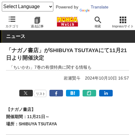
Powered by
Translate
MANGA Watch
青年
ちいかわ
カテゴリ
過去記事
検索
Impressサイト
ニュース
「ナガノ書店」がSHIBUYA TSUTAYAにて11月21
日より開催決定
「ちいかわ」7巻の有償特典に関する情報も
岩瀬賢斗
2024年10月10日 16:57
リスト
【ナガノ書店】
開催期間：11月21日～
場所：SHIBUYA TSUTAYA