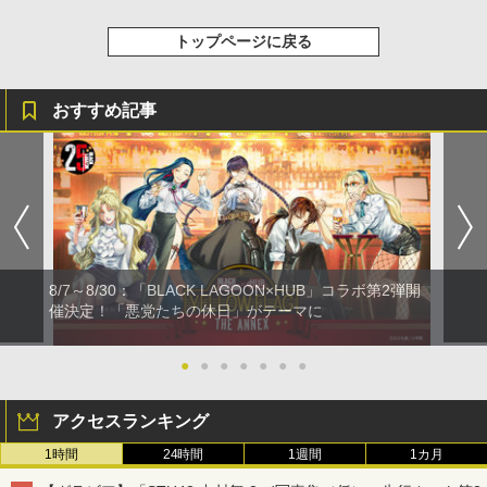
トップページに戻る
おすすめ記事
8/7～8/30：「BLACK LAGOON×HUB」コラボ第2弾開
催決定！「悪党たちの休日」がテーマに
●
●
●
●
●
●
●
アクセスランキング
1時間
24時間
1週間
1カ月