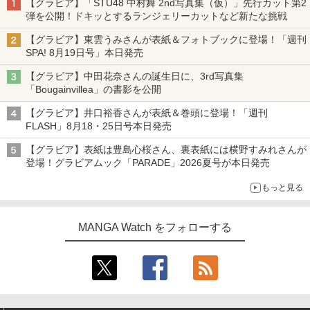
【グラビア】「STU48 中村舞 2nd写真集（仮）」先行カット第2
弾を公開！ドキッとするランジェリーカットなど新たな挑戦
【グラビア】東雲うみさんが表紙＆フォトブックに登場！「週刊
SPA! 8月19日号」本日発売
【グラビア】中田花奈さんの誕生日に、3rd写真集
「Bougainvillea」の書影を公開
【グラビア】井口裕香さんが表紙＆巻頭に登場！「週刊
FLASH」8月18・25日号本日発売
【グラビア】表紙は豊島心桜さん、裏表紙には横野すみれさんが
登場！グラビアムック「PARADE」2026夏号が本日発売
もっと見る
MANGA Watch をフォローする