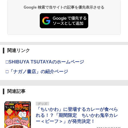
ン』(限定カバー) [ 金川紗耶 ]
呪術廻戦≡ 3 (ジャンプコミックス)
3
Google 検索で当サイトの記事を優先表示させる
ヤングマガジン 2026年36・37号 [2026
メダリスト（１５） (アフタヌーンコミ
溝端葵 1st写真集 「あおいままで。」
3
3
3
￥2,649
￥572
年8月3日発売] [雑誌]
ックス)
￥3,630
￥510
￥869
【楽天ブックス限定特典】高橋怜也ファ
4
ースト写真集 良夜(限定生ポストカー
五時
ド 1枚) [ 高橋怜也 ]
4
関連リンク
週刊少年ジャンプ (34号)
メイドインアビス (１５) (バンブーコミ
伊藤彩沙 写真集 アヤサージュ
4
4
4
￥1,870
￥3,850
ックス)
□SHIBUYA TSUTAYAのホームページ
￥320
￥3,960
￥1,090
□「ナガノ書店」の紹介ページ
永瀬廉 ファースト写真集（仮） [ 永瀬廉
5
]
攻殻機動隊 (2) KCデラックス
5
￥3,960
関連記事
週刊少年サンデー 2026年35号（2026年
異世界居酒屋「のぶ」(22) (角川コミッ
村重杏奈写真集「あんな」
5
5
5
￥-
7月29日発売号） [雑誌]
クス・エース)
￥3,300
グッズ
￥379
￥832
「ちいかわ」に登場するカレーが食べら
れる！？「期間限定 ちいかわ鬼辛カレ
ー＜ビーフ＞」が発売決定！