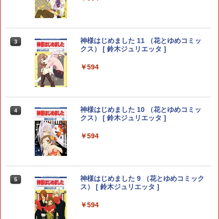
ロクのおかしな家 1 （ジャンプコミック
【中古コミック】デッドマウント・デス
神様はじめました 11 （花とゆめコミッ
3
3
3
ス） [ 中村 充志 ]
プレイ 全巻セット（1-16巻セット・以下
クス） [ 鈴木ジュリエッタ ]
続巻） 藤本新太
￥572
￥594
￥4,618
カグラバチ 12 （ジャンプコミックス） [
神様はじめました 10 （花とゆめコミッ
[8月下旬より発送予定][新品]ハナバス 苔
4
4
4
外薗 健 ]
クス） [ 鈴木ジュリエッタ ]
石花江のバスケ論 (1-6巻 最新刊) 全巻セ
ット [入荷予約]
￥572
￥594
￥4,752
SAKAMOTO DAYS 28 （ジャンプコミ
神様はじめました 9 （花とゆめコミック
5
5
【中古コミック】クラス転移で俺だけハ
5
ックス） [ 鈴木 祐斗 ]
ス） [ 鈴木ジュリエッタ ]
ブられたので、同級生ハーレム作ること
にした 全巻セット（1-12巻セット・以下
￥572
￥594
続巻） もりたかたかし