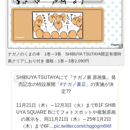
ナガノのくまの本 1巻～3巻 SHIBUYA TSUTAYA限定有償特
典クリアしおり付き 価格：1巻～3巻2,090円
SHIBUYA TSUTAYAにて『ナガノ展 原画集』発
売記念の特設展開「
#ナガノ書店
」の実施が決
定??
11月21日（木）～12月3日（火）までB1F SHIB
UYA SQUARE Bにてフォトスポットや複製原画
の展示を、同11月21日（木）～25年1月2日
（木）まで6F…
pic.twitter.com/chqgogm6Wl