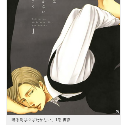
「囀る鳥は羽ばたかない」1巻 書影