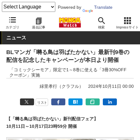
Powered by
Translate
MANGA Watch
フェア
カテゴリ
過去記事
検索
Impressサイト
ニュース
BLマンガ「囀る鳥は羽ばたかない」最新刊9巻の
配信を記念したキャンペーンが本日より開催
「コミックシーモア」限定で1～8巻に使える「3冊30%OFF
クーポン」実施
緑里孝行（クラフル）
2024年10月11日 00:00
リスト
【「囀る鳥は羽ばたかない」新刊配信フェア】
10月11日～10月17日23時59分 開催