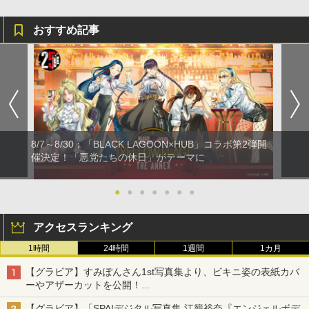
おすすめ記事
8/7～8/30：「BLACK LAGOON×HUB」コラボ第2弾開
催決定！「悪党たちの休日」がテーマに
●
●
●
●
●
●
●
アクセスランキング
1時間
24時間
1週間
1カ月
【グラビア】すみぽんさん1st写真集より、ビキニ姿の表紙カバ
ーやアザーカットを公開！
タイトルは「offcourt（オフコート）」に決定
【グラビア】「SPA!デジタル写真集 江籠裕奈『エンジェルボデ