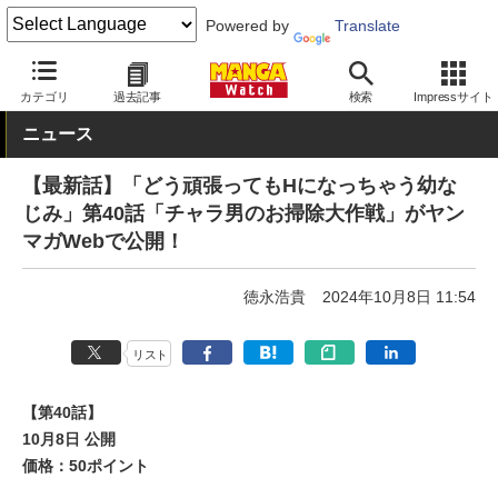
Powered by
Translate
MANGA Watch
Web/アプリ
ヤンマガWeb
カテゴリ
過去記事
検索
Impressサイト
ニュース
【最新話】「どう頑張ってもHになっちゃう幼な
じみ」第40話「チャラ男のお掃除大作戦」がヤン
マガWebで公開！
徳永浩貴
2024年10月8日 11:54
リスト
【第40話】
10月8日 公開
価格：50ポイント