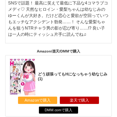
SNSで話題！ 最高に笑えて最低に下品な4コマラブコ
メディ♡ 天然なヒロイン・愛梨ちゃんは幼なじみの
ゆーくんが大好き。だけど恋心と愛欲が空回っていつ
もエッチなアクシデント勃発……！ そんな愛梨ちゃ
んを狙うNTRチャラ男の影が忍び寄り……!? 良い子
は一人の時にティッシュ片手に読んでね♫
Amazon/楽天/DMMで購入
どう頑張ってもHになっちゃう幼なじみ
(1)
Amazonで購入
楽天で購入
DMM.comで購入