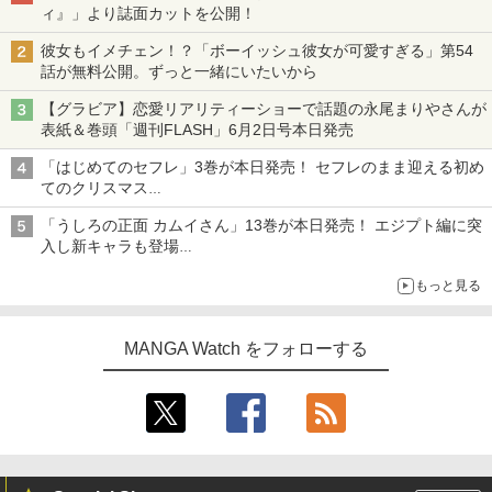
ィ』」より誌面カットを公開！
彼女もイメチェン！？「ボーイッシュ彼女が可愛すぎる」第54
話が無料公開。ずっと一緒にいたいから
【グラビア】恋愛リアリティーショーで話題の永尾まりやさんが
表紙＆巻頭「週刊FLASH」6月2日号本日発売
「はじめてのセフレ」3巻が本日発売！ セフレのまま迎える初め
てのクリスマス
一生懸命デートプランを考えるも、想定外の出来事が……
「うしろの正面 カムイさん」13巻が本日発売！ エジプト編に突
入し新キャラも登場
TVアニメ放送中の“前代未聞”な除霊コメディ
もっと見る
MANGA Watch をフォローする