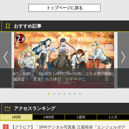
トップページに戻る
おすすめ記事
8/7～8/30：「BLACK LAGOON×HUB」コラボ第2弾開
催決定！「悪党たちの休日」がテーマに
●
●
●
●
●
●
●
アクセスランキング
1時間
24時間
1週間
1カ月
【グラビア】「SPA!デジタル写真集 江籠裕奈『エンジェルボデ