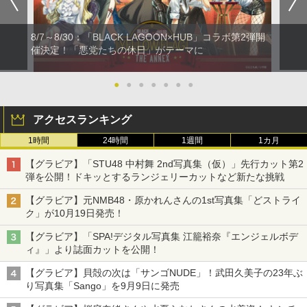
8/7～8/30：「BLACK LAGOON×HUB」コラボ第2弾開
催決定！「悪党たちの休日」がテーマに
●
●
●
●
●
●
●
アクセスランキング
1時間
24時間
1週間
1カ月
【グラビア】「STU48 中村舞 2nd写真集（仮）」先行カット第2
弾を公開！ドキッとするランジェリーカットなど新たな挑戦
【グラビア】元NMB48・原かれんさんの1st写真集「どストライ
ク」が10月19日発売！
【グラビア】「SPA!デジタル写真集 江籠裕奈『エンジェルボデ
ィ』」より誌面カットを公開！
【グラビア】貝殻の次は「サンゴNUDE」！武田久美子の23年ぶ
り写真集「Sango」を9月9日に発売