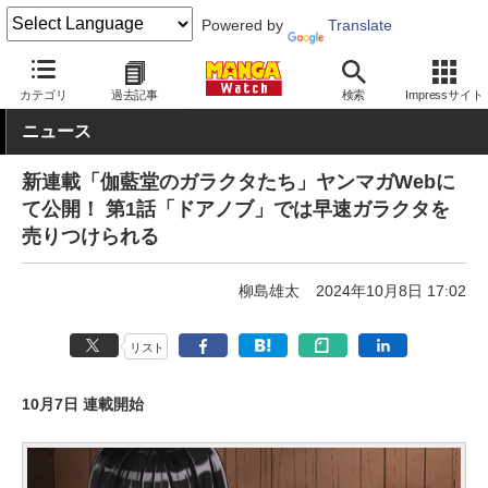
Powered by
Translate
MANGA Watch
新連載
カテゴリ
過去記事
検索
Impressサイト
ニュース
新連載「伽藍堂のガラクタたち」ヤンマガWebに
て公開！ 第1話「ドアノブ」では早速ガラクタを
売りつけられる
柳島雄太
2024年10月8日 17:02
リスト
10月7日 連載開始