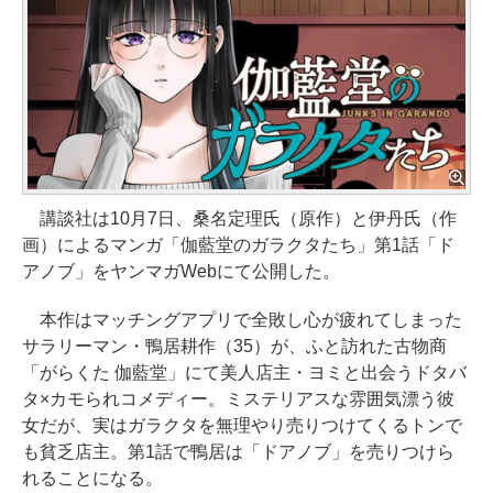
講談社は10月7日、桑名定理氏（原作）と伊丹氏（作
画）によるマンガ「伽藍堂のガラクタたち」第1話「ド
アノブ」をヤンマガWebにて公開した。
本作はマッチングアプリで全敗し心が疲れてしまった
サラリーマン・鴨居耕作（35）が、ふと訪れた古物商
「がらくた 伽藍堂」にて美人店主・ヨミと出会うドタバ
タ×カモられコメディー。ミステリアスな雰囲気漂う彼
女だが、実はガラクタを無理やり売りつけてくるトンで
も貧乏店主。第1話で鴨居は「ドアノブ」を売りつけら
れることになる。