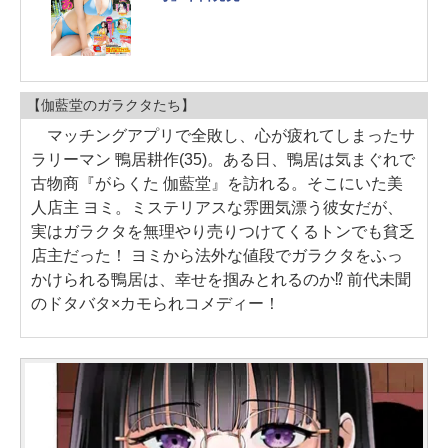
【伽藍堂のガラクタたち】
マッチングアプリで全敗し、心が疲れてしまったサ
ラリーマン 鴨居耕作(35)。ある日、鴨居は気まぐれで
古物商『がらくた 伽藍堂』を訪れる。そこにいた美
人店主 ヨミ。ミステリアスな雰囲気漂う彼女だが、
実はガラクタを無理やり売りつけてくるトンでも貧乏
店主だった！ ヨミから法外な値段でガラクタをふっ
かけられる鴨居は、幸せを掴みとれるのか⁉ 前代未聞
のドタバタ×カモられコメディー！