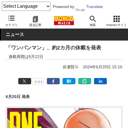
Powered by
Translate
MANGA Watch
青年
ワンパンマン
カテゴリ
過去記事
検索
Impressサイト
ニュース
「ワンパンマン」、約2カ月の休載を発表
連載再開は8月22日
岩瀬賢斗
2024年6月20日 15:10
リスト
6月20日 発表