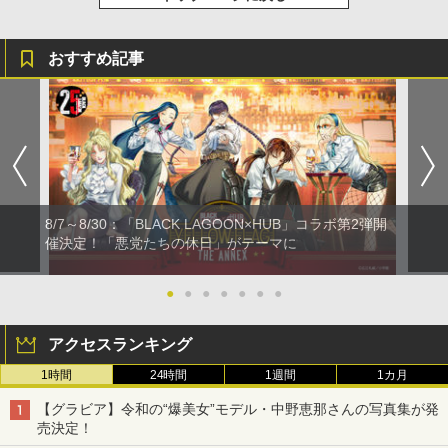
おすすめ記事
8/7～8/30：「BLACK LAGOON×HUB」コラボ第2弾開
催決定！「悪党たちの休日」がテーマに
●
●
●
●
●
●
●
アクセスランキング
1時間
24時間
1週間
1カ月
【グラビア】令和の“爆美女”モデル・中野恵那さんの写真集が発
売決定！