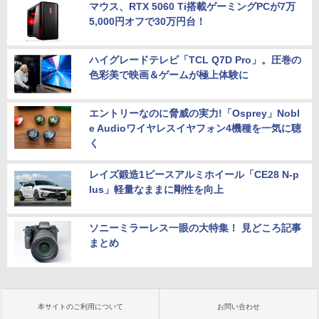
マウス、RTX 5060 Ti搭載ゲーミングPCが7万
5,000円オフで30万円台！
ハイグレードテレビ「TCL Q7D Pro」。圧巻の
色彩美で映画＆ゲームが極上体験に
エントリーなのに脅威の実力!「Osprey」Nobl
e Audioワイヤレスイヤフォン4機種を一気に聴
く
レイズ鍛造1ピースアルミホイール「CE28 N-p
lus」軽量なままに剛性を向上
ソニーミラーレス一眼の大特集！ 見どころ記事
まとめ
本サイトのご利用について
お問い合わせ