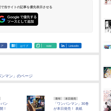
 検索で当サイトの記事を優先表示させる
ェア
はてブ
note
LinkedIn
パンマン」のページ
青年
本日発売
ンパン
「ワンパンマン」30巻
公開！
が本日発売！ 表紙