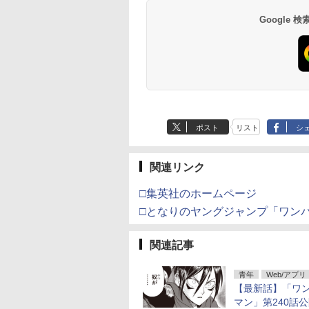
Google
ポスト
リスト
シ
関連リンク
□集英社のホームページ
□となりのヤングジャンプ「ワン
関連記事
青年
Web/アプリ
【最新話】「ワ
マン」第240話