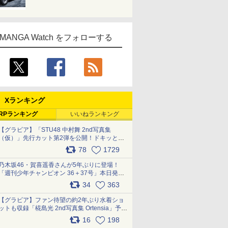
MANGA Watch をフォローする
Xランキング
RPランキング
いいねランキング
【グラビア】「STU48 中村舞 2nd写真集
（仮）」先行カット第2弾を公開！ドキッとす
るランジェリーカットなど新たな挑戦
78
1729
pic.x.com/9uvxXReveK
乃木坂46・賀喜遥香さんが5年ぶりに登場！
「週刊少年チャンピオン 36＋37号」本日発
売 pic.x.com/2Mo85ZlRvK
34
363
【グラビア】ファン待望の約2年ぶり水着ショ
ットも収録「椛島光 2nd写真集 Ortensia」予約
受付開始 10月30日発売
16
198
pic.x.com/9nJQY0jUYz