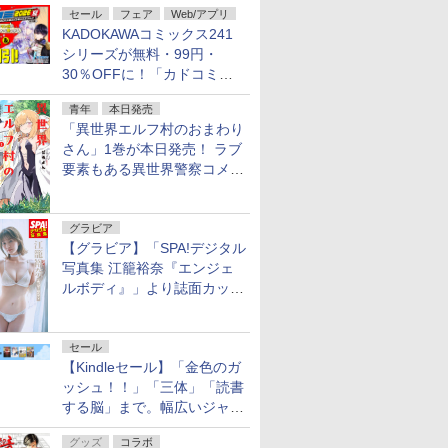
セール
フェア
Web/アプリ
KADOKAWAコミックス241
シリーズが無料・99円・
30％OFFに！「カドコミフ
ェア 2026」第2弾が開催中！
青年
本日発売
「異世界エルフ村のおまわり
さん」1巻が本日発売！ ラブ
要素もある異世界警察コメデ
ィ
グラビア
【グラビア】「SPA!デジタル
写真集 江籠裕奈『エンジェ
ルボディ』」より誌面カット
を公開！
セール
【Kindleセール】「金色のガ
ッシュ！！」「三体」「読書
する脳」まで。幅広いジャン
ルの電子書籍が最大65％オ
グッズ
コラボ
フ！「Kindle本サマーセー