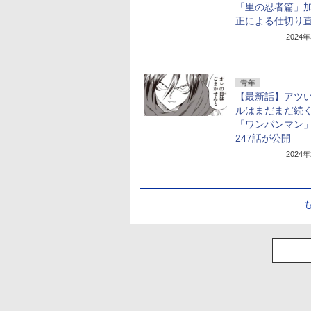
「里の忍者篇」
正による仕切り
2024
青年
【最新話】アツ
ルはまだまだ続
「ワンパンマン
247話が公開
2024