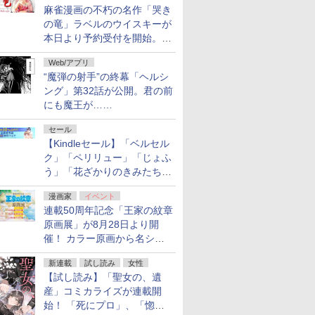
麻雀漫画の不朽の名作「哭き
ル」第2弾が開催中！
の竜」ラベルのウイスキーが
本日より予約受付を開始。8
月16日まで
Web/アプリ
“魔弾の射手”の終幕「ヘルシ
ング」第32話が公開。君の前
にも魔王が……
セール
【Kindleセール】「ベルセル
ク」「ペリリュー」「じょふ
う」「花ざかりのきみたち
へ」などが最大50％オフ！
漫画家
イベント
「白泉社 夏の大割引セー
連載50周年記念「王家の紋章
ル」が開催中！
原画展」が8月28日より開
催！ カラー原画から名シー
ンの原稿まで
新連載
試し読み
女性
【試し読み】「聖女の、遺
産」コミカライズが連載開
始！ 「死にプロ」、「惚れ