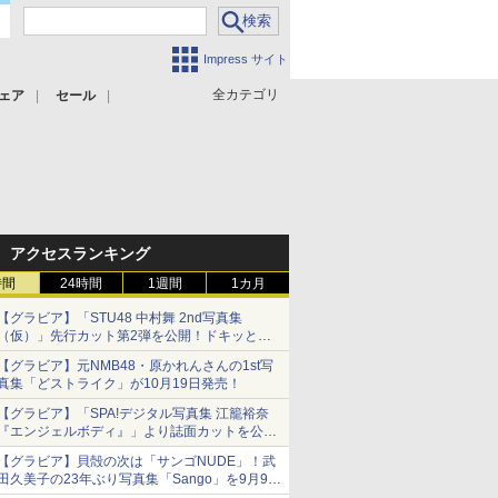
Impress サイト
全カテゴリ
ェア
セール
アクセスランキング
時間
24時間
1週間
1カ月
【グラビア】「STU48 中村舞 2nd写真集
（仮）」先行カット第2弾を公開！ドキッとす
るランジェリーカットなど新たな挑戦
【グラビア】元NMB48・原かれんさんの1st写
真集「どストライク」が10月19日発売！
【グラビア】「SPA!デジタル写真集 江籠裕奈
『エンジェルボディ』」より誌面カットを公
開！
【グラビア】貝殻の次は「サンゴNUDE」！武
田久美子の23年ぶり写真集「Sango」を9月9日
に発売