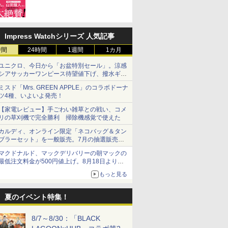
リーレン」＆「不滅のあなた
へ」著者の推薦コメントも
Impress Watchシリーズ 人気記事
時間
24時間
1週間
1カ月
ユニクロ、今日から「お盆特別セール」。涼感
シアサッカーワンピース待望値下げ、撥水ギア
ショーツは1990円に
ミスド「Mrs. GREEN APPLE」のコラボドーナ
ツ4種、いよいよ発売！
【家電レビュー】手ごわい雑草との戦い、コメ
リの草刈機で完全勝利 掃除機感覚で使えた
カルディ、オンライン限定「ネコバッグ＆タン
ブラーセット」を一般販売。7月の抽選販売の
当選無効分
マクドナルド、マックデリバリーの朝マックの
最低注文料金が500円値上げ。8月18日より
1,500円から受付
もっと見る
夏のイベント特集！
8/7～8/30：「BLACK