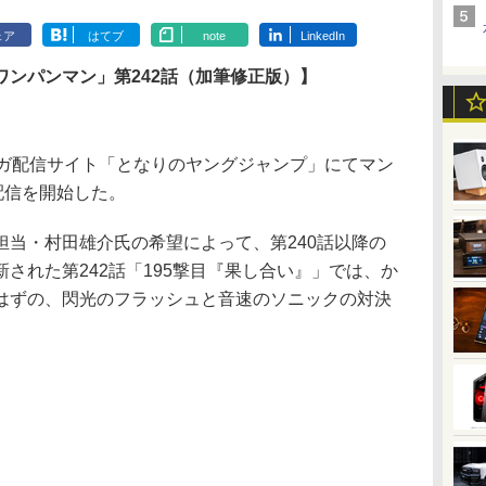
ェア
はてブ
note
LinkedIn
ンパンマン」第242話（加筆修正版）】
ガ配信サイト「となりのヤングジャンプ」にてマン
配信を開始した。
当・村田雄介氏の希望によって、第240話以降の
された第242話「195撃目『果し合い』」では、か
はずの、閃光のフラッシュと音速のソニックの対決