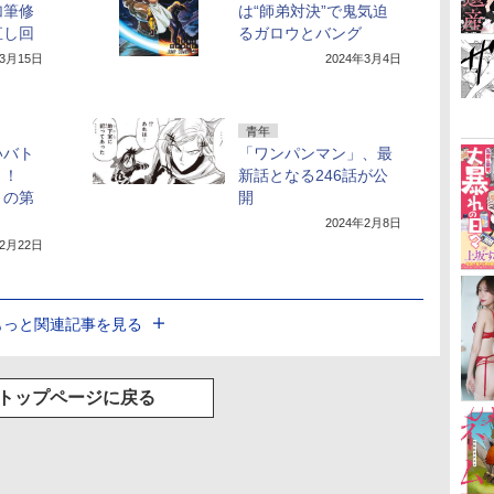
加筆修
は“師弟対決”で鬼気迫
直し回
るガロウとバング
年3月15日
2024年3月4日
青年
いバト
「ワンパンマン」、最
く！
新話となる246話が公
」の第
開
2024年2月8日
年2月22日
もっと関連記事を見る
トップページに戻る