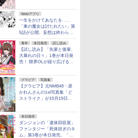
魔女」作者による異世界ロマ
ンス
Web/アプリ
一生をかけてあなたを……
「東の魔女は討たれたい」第
5話が公開。妄想は終わらな
い
青年
本日発売
試し読み
【試し読み】「先輩と後輩、
大暴れの日々」1巻が本日発
売！ 限界OLが繰り広げる禁
断のロールプレイ
グラビア
写真集
【グラビア】元NMB48・原
かれんさんの1st写真集「ど
ストライク」が10月19日発
売！
本日発売
ダンジョンの「遺体回収屋」
ファンタジー「死体担ぎのネ
ム」第3巻が本日発売。「フ