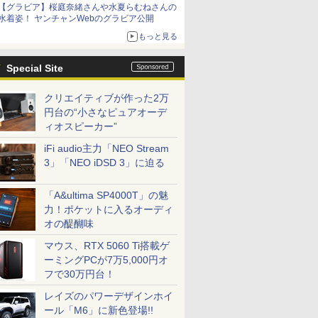
【グラビア】桜庭奈緒さんや水夏らむねさんの
水着姿！ ヤンチャンWebのグラビア公開
もっと見る
Special Site
クリエイティブが作った2万
円台の“小さなピュアオーデ
ィオスピーカー”
iFi audio主力「NEO Stream
3」「NEO iDSD 3」に迫る
「A&ultima SP4000T」の魅
力！ポケットに入るオーディ
オの醍醐味
マウス、RTX 5060 Ti搭載ゲ
ーミングPCが7万5,000円オ
フで30万円台！
レイズのパワーデザインホイ
ール「M6」に新色登場!!