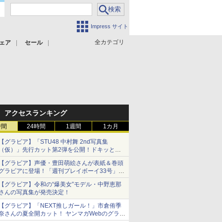
Impress サイト
全カテゴリ
ェア
セール
アクセスランキング
時間
24時間
1週間
1カ月
【グラビア】「STU48 中村舞 2nd写真集
（仮）」先行カット第2弾を公開！ドキッとす
るランジェリーカットなど新たな挑戦
【グラビア】声優・豊田萌絵さんが表紙＆巻頭
グラビアに登場！「週刊プレイボーイ33号」本
日発売
【グラビア】令和の“爆美女”モデル・中野恵那
さんの写真集が発売決定！
【グラビア】「NEXT推しガール！」市倉侑季
奈さんの夏全開カット！ ヤンマガWebのグラビ
ア公開