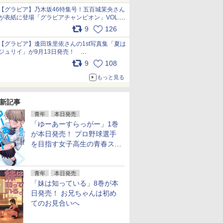
犬たちへ… pic.x.com/hEr88DgVyD
【グラビア】乃木坂46特集号！五百城茉央さん
が表紙に登場「グラビアチャンピオン」VOL.13
本日発売 先行カットを一部公開
9
126
pic.x.com/E8l8bN1zaJ
【グラビア】逢田珠里依さんの1st写真集「夏は
ジュリイ」が9月13日発売！
pic.x.com/9ampGWAO1t
9
108
もっと見る
新記事
青年
本日発売
「ゆーあーすらっがー」1巻
が本日発売！ プロ野球選手
を目指す女子高生の青春スト
ーリー
青年
本日発売
「妹は知っている」8巻が本
日発売！ お兄ちゃんは初め
てのお見合いへ