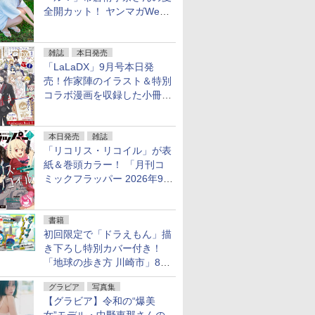
全開カット！ ヤンマガWeb
のグラビア公開
雑誌
本日発売
「LaLaDX」9月号本日発
売！作家陣のイラスト＆特別
コラボ漫画を収録した小冊子
がふろくに！
本日発売
雑誌
「リコリス・リコイル」が表
紙＆巻頭カラー！ 「月刊コ
ミックフラッパー 2026年9月
号」本日発売「無職転生」シ
ョートストーリーも掲載
書籍
初回限定で「ドラえもん」描
き下ろし特別カバー付き！
「地球の歩き方 川崎市」8月
6日発売。川崎全7区の魅力を
グラビア
写真集
詰め込んだ旅辞典
【グラビア】令和の“爆美