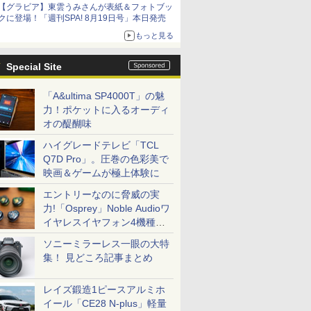
【グラビア】東雲うみさんが表紙＆フォトブッ
クに登場！「週刊SPA! 8月19日号」本日発売
もっと見る
Special Site
「A&ultima SP4000T」の魅
力！ポケットに入るオーディ
オの醍醐味
ハイグレードテレビ「TCL
Q7D Pro」。圧巻の色彩美で
映画＆ゲームが極上体験に
エントリーなのに脅威の実
力!「Osprey」Noble Audioワ
イヤレスイヤフォン4機種を
一気に聴く
ソニーミラーレス一眼の大特
集！ 見どころ記事まとめ
レイズ鍛造1ピースアルミホ
イール「CE28 N-plus」軽量