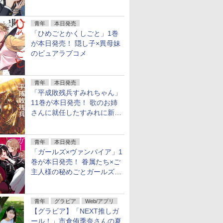
ンオフの完結巻
青年
本日発売
「ひめごとかくしごと」1巻
が本日発売！ 隠し子×異母妹
のピュアラブコメ
青年
本日発売
「平成敗残兵すみれちゃん」
11巻が本日発売！ 歌のお姉
さんに就任したすみれに新た
な騒動
青年
本日発売
「ガールズ×ヴァンパイア」1
巻が本日発売！ 眷属たち×ご
主人様の秘めごとガールズラ
ブコメ
青年
グラビア
Web/アプリ
【グラビア】「NEXT推しガ
ール！」市倉侑季奈さんの夏