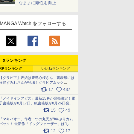
なままに剛性を向上
MANGA Watch をフォローする
Xランキング
RPランキング
いいねランキング
【グラビア】表紙は豊島心桜さん、裏表紙には
横野すみれさんが登場！グラビアムック
「PARADE」2026夏号が本日発売
17
437
pic.x.com/hYZlU1GBwl
「メイドインアビス」最新15巻が発売決定！電
子書籍版が8月17日、紙書籍版が8月26日発
売！ 「回想器」のメッセージ＆ナナチの容態
15
49
は…… pic.x.com/SB3vTFdNbx
「マキバオー」作者・つの丸氏が9年ぶりカム
バック！ 最新作「ドッグファーザー」は“しゃ
べらない動物”とのリアルな暮らしを描く 「も
12
17
うこれ以上の幸せはない」……一緒に暮らす愛