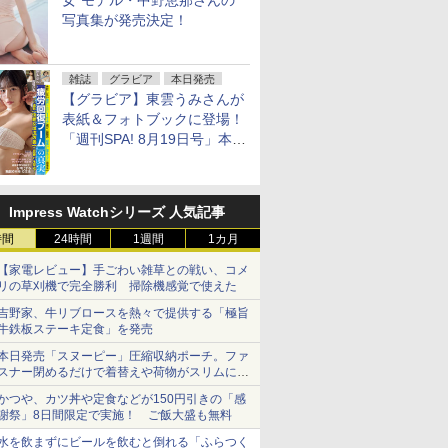
女”モデル・中野恵那さんの
写真集が発売決定！
雑誌
グラビア
本日発売
【グラビア】東雲うみさんが
表紙＆フォトブックに登場！
「週刊SPA! 8月19日号」本日
発売
Impress Watchシリーズ 人気記事
時間
24時間
1週間
1カ月
【家電レビュー】手ごわい雑草との戦い、コメ
リの草刈機で完全勝利 掃除機感覚で使えた
吉野家、牛リブロースを熱々で提供する「極旨
牛鉄板ステーキ定食」を発売
本日発売「スヌーピー」圧縮収納ポーチ。ファ
スナー閉めるだけで着替えや荷物がスリムにま
とまる
かつや、カツ丼や定食などが150円引きの「感
謝祭」8日間限定で実施！ ご飯大盛も無料
水を飲まずにビールを飲むと倒れる「ふらつく