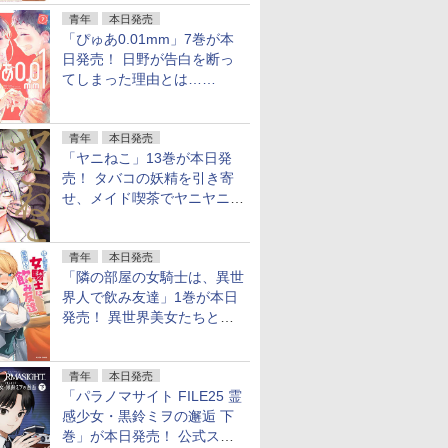
青年
本日発売
「ぴゅあ0.01mm」7巻が本
日発売！ 日野が告白を断っ
てしまった理由とは……
青年
本日発売
「ヤニねこ」13巻が本日発
売！ タバコの妖精を引き寄
せ、メイド喫茶でヤニヤニき
ゅん
青年
本日発売
「隣の部屋の女騎士は、異世
界人で飲み友達」1巻が本日
発売！ 異世界美女たちとハ
ーレム宅飲み
青年
本日発売
「パラノマサイト FILE25 霊
感少女・黒鈴ミヲの邂逅 下
巻」が本日発売！ 公式スピ