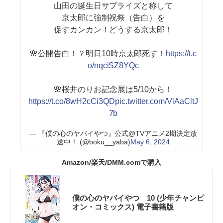
山田の誕生日サプライズと称して
京太郎に強制祝祭（告白）を
促すカンカン！どうする京太郎！
🌸公開告白！？明日10時京太郎死す！
https://t.c
o/nqciSZ8YQc
🌸桜井のりお記念展は5/10から！
https://t.co/8wH2cCi3QD
pic.twitter.com/VlAaCltJ
7b
— 『僕の心のヤバイやつ』公式@TVアニメ2期決定放
送中！ (@boku__yaba)
May 6, 2024
Amazon/楽天/DMM.comで購入
僕の心のヤバイやつ 10 (少年チャンピ
オン・コミックス) 電子書籍版