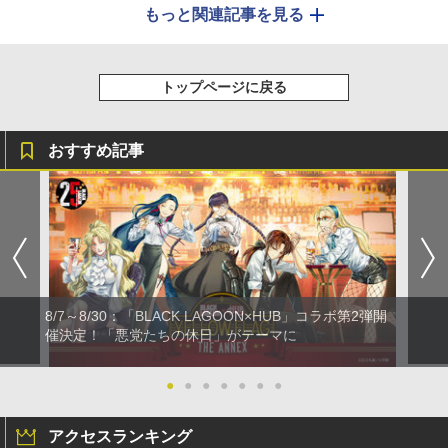
もっと関連記事を見る
トップページに戻る
おすすめ記事
8/7～8/30：「BLACK LAGOON×HUB」コラボ第2弾開
催決定！「悪党たちの休日」がテーマに
●
●
●
●
●
●
●
アクセスランキング