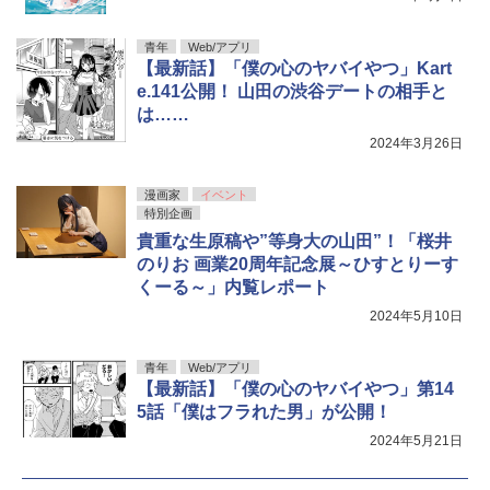
青年
Web/アプリ
【最新話】「僕の心のヤバイやつ」Kart
e.141公開！ 山田の渋谷デートの相手と
は……
2024年3月26日
漫画家
イベント
特別企画
貴重な生原稿や”等身大の山田”！「桜井
のりお 画業20周年記念展～ひすとりーす
くーる～」内覧レポート
2024年5月10日
青年
Web/アプリ
【最新話】「僕の心のヤバイやつ」第14
5話「僕はフラれた男」が公開！
2024年5月21日