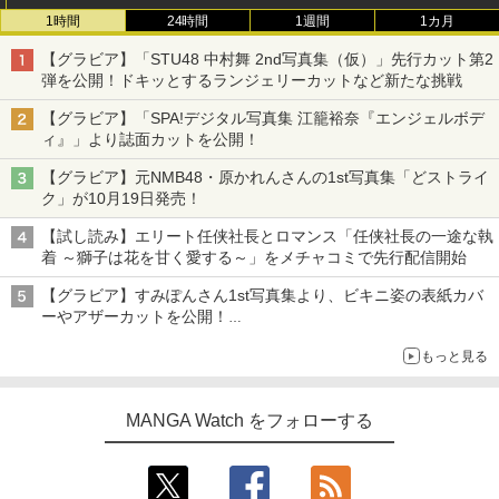
1時間
24時間
1週間
1カ月
【グラビア】「STU48 中村舞 2nd写真集（仮）」先行カット第2
弾を公開！ドキッとするランジェリーカットなど新たな挑戦
【グラビア】「SPA!デジタル写真集 江籠裕奈『エンジェルボデ
ィ』」より誌面カットを公開！
【グラビア】元NMB48・原かれんさんの1st写真集「どストライ
ク」が10月19日発売！
【試し読み】エリート任侠社長とロマンス「任侠社長の一途な執
着 ～獅子は花を甘く愛する～」をメチャコミで先行配信開始
【グラビア】すみぽんさん1st写真集より、ビキニ姿の表紙カバ
ーやアザーカットを公開！
タイトルは「offcourt（オフコート）」に決定
もっと見る
MANGA Watch をフォローする