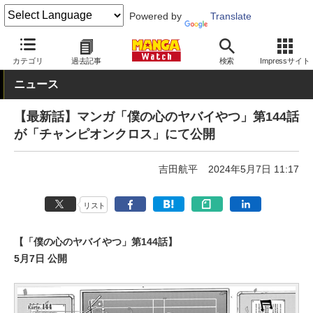
Powered by
Translate
MANGA Watch
青年
僕の心のヤバイやつ
カテゴリ
過去記事
検索
Impressサイト
ニュース
【最新話】マンガ「僕の心のヤバイやつ」第144話
が「チャンピオンクロス」にて公開
吉田航平
2024年5月7日 11:17
リスト
【「僕の心のヤバイやつ」第144話】
5月7日 公開