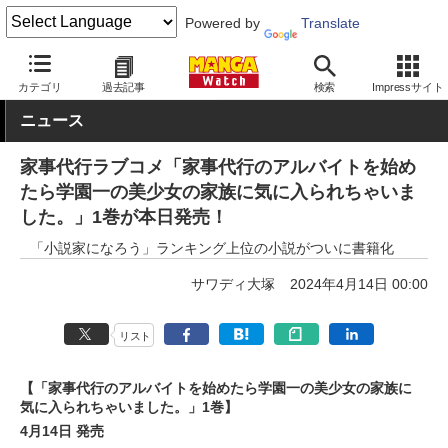
Powered by
Translate
MANGA Watch
ライトノベル
カテゴリ
過去記事
検索
Impressサイト
ニュース
家事代行ラブコメ「家事代行のアルバイトを始め
たら学園一の美少女の家族に気に入られちゃいま
した。」1巻が本日発売！
「小説家になろう」ランキング上位の小説がついに書籍化
サワディ大塚
2024年4月14日 00:00
リスト
【「家事代行のアルバイトを始めたら学園一の美少女の家族に
気に入られちゃいました。」1巻】
4月14日 発売