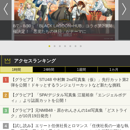
8/7～8/30：「BLACK LAGOON×HUB」コラボ第2弾開
催決定！「悪党たちの休日」がテーマに
●
●
●
●
●
●
●
アクセスランキング
1時間
24時間
1週間
1カ月
【グラビア】「STU48 中村舞 2nd写真集（仮）」先行カット第2
弾を公開！ドキッとするランジェリーカットなど新たな挑戦
【グラビア】「SPA!デジタル写真集 江籠裕奈『エンジェルボデ
ィ』」より誌面カットを公開！
【グラビア】元NMB48・原かれんさんの1st写真集「どストライ
ク」が10月19日発売！
【試し読み】エリート任侠社長とロマンス「任侠社長の一途な執