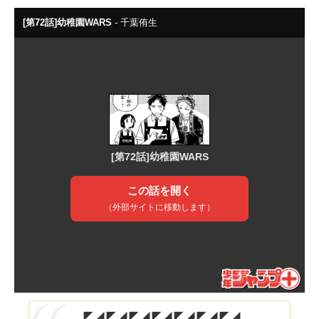
◤◢◤◢◤◢◤◢◤◢◤◢◤◢