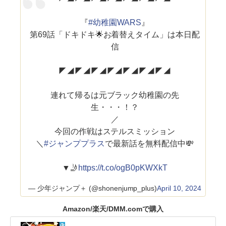
『
#幼稚園WARS
』
第69話「ドキドキ🌟お着替えタイム」は本日配
信
◤◢◤◢◤◢◤◢◤◢◤◢◤◢
連れて帰るは元ブラック幼稚園の先
生・・・！？
／
今回の作戦はステルスミッション
＼
#ジャンププラス
で最新話を無料配信中💸
▼🤳
https://t.co/ogB0pKWXkT
— 少年ジャンプ＋ (@shonenjump_plus)
April 10, 2024
Amazon/楽天/DMM.comで購入