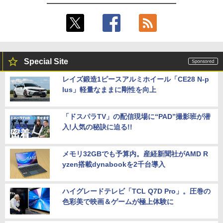
Special Site
レイズ鍛造1ピースアルミホイール「CE28 N-p
lus」軽量なままに剛性を向上
「ドスパラTV」の配信現場に“PAD”撮影班が潜
入!人気の秘訣に迫る!!
メモリ32GBでも予算内。産経新聞社がAMD R
yzen搭載dynabookを2千台導入
ハイグレードテレビ「TCL Q7D Pro」。圧巻の
色彩美で映画＆ゲームが極上体験に