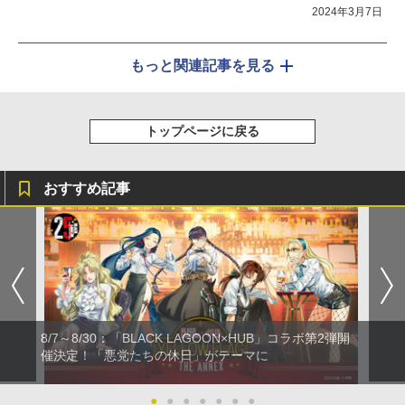
2024年3月7日
もっと関連記事を見る
トップページに戻る
おすすめ記事
8/7～8/30：「BLACK LAGOON×HUB」コラボ第2弾開
催決定！「悪党たちの休日」がテーマに
●
●
●
●
●
●
●