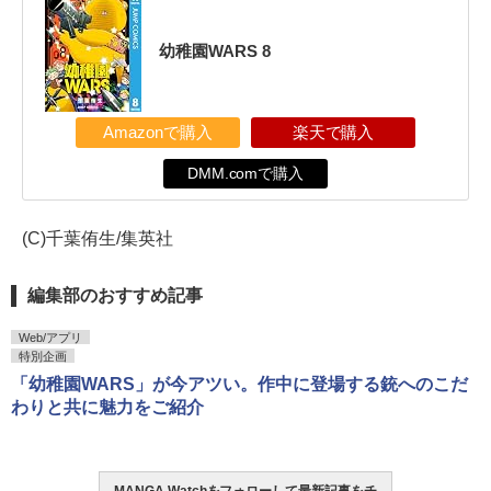
幼稚園WARS 8
Amazonで購入
楽天で購入
DMM.comで購入
(C)千葉侑生/集英社
編集部のおすすめ記事
Web/アプリ
特別企画
「幼稚園WARS」が今アツい。作中に登場する銃へのこだ
わりと共に魅力をご紹介
MANGA Watchをフォローして最新記事をチ