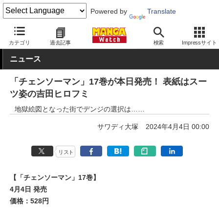
Powered by
Translate
MANGA Watch
少年
チェンソーマン
カテゴリ
過去記事
検索
Impressサイト
ニュース
「チェンソーマン」17巻が本日発売！ 表紙はスー
ツ姿の吉田ヒロフミ
地獄絵図となった街でデンジの選択は……
サワディ大塚
2024年4月4日 00:00
リスト
【「チェンソーマン」17巻】
4月4日 発売
価格：528円