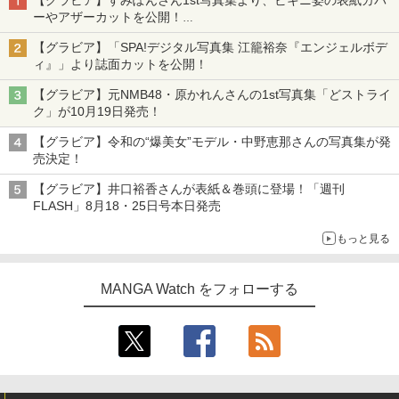
【グラビア】すみぽんさん1st写真集より、ビキニ姿の表紙カバ
ーやアザーカットを公開！
タイトルは「offcourt（オフコート）」に決定
【グラビア】「SPA!デジタル写真集 江籠裕奈『エンジェルボデ
ィ』」より誌面カットを公開！
【グラビア】元NMB48・原かれんさんの1st写真集「どストライ
ク」が10月19日発売！
【グラビア】令和の“爆美女”モデル・中野恵那さんの写真集が発
売決定！
【グラビア】井口裕香さんが表紙＆巻頭に登場！「週刊
FLASH」8月18・25日号本日発売
もっと見る
MANGA Watch をフォローする