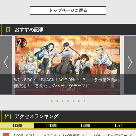
トップページに戻る
おすすめ記事
8/7～8/30：「BLACK LAGOON×HUB」コラボ第2弾開
催決定！「悪党たちの休日」がテーマに
●
●
●
●
●
●
●
アクセスランキング
1時間
24時間
1週間
1カ月