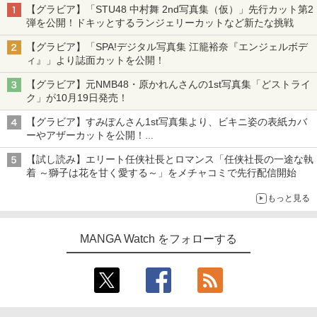
【グラビア】「STU48 中村舞 2nd写真集（仮）」先行カット第2
弾を公開！ドキッとするランジェリーカットなど新たな挑戦
【グラビア】「SPA!デジタル写真集 江籠裕奈『エンジェルボデ
ィ』」より誌面カットを公開！
【グラビア】元NMB48・原かれんさんの1st写真集「どストライ
ク」が10月19日発売！
【グラビア】すみぽんさん1st写真集より、ビキニ姿の表紙カバ
ーやアザーカットを公開！
タイトルは「offcourt（オフコート）」に決定
【試し読み】エリート任侠社長とロマンス「任侠社長の一途な執
着 ～獅子は花を甘く愛する～」をメチャコミで先行配信開始
もっと見る
MANGA Watch をフォローする