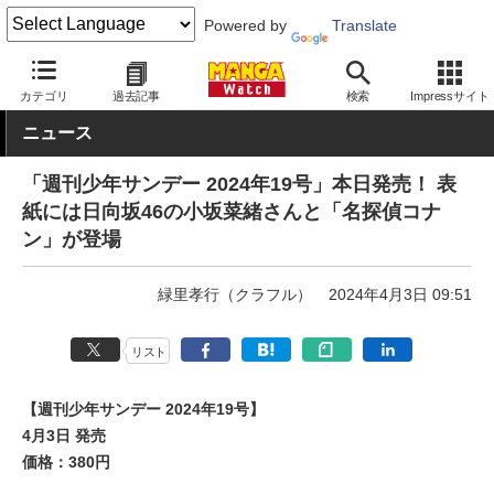
Powered by
Translate
MANGA Watch
少年
カテゴリ
過去記事
検索
Impressサイト
ニュース
「週刊少年サンデー 2024年19号」本日発売！ 表
紙には日向坂46の小坂菜緒さんと「名探偵コナ
ン」が登場
緑里孝行（クラフル）
2024年4月3日 09:51
リスト
【週刊少年サンデー 2024年19号】
4月3日 発売
価格：380円