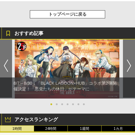
トップページに戻る
おすすめ記事
8/7～8/30：「BLACK LAGOON×HUB」コラボ第2弾開
催決定！「悪党たちの休日」がテーマに
●
●
●
●
●
●
●
アクセスランキング
1時間
24時間
1週間
1カ月