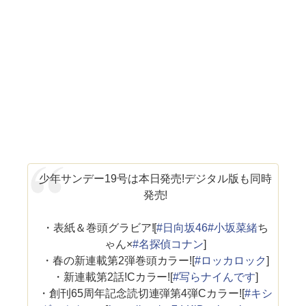
少年サンデー19号は本日発売!デジタル版も同時
発売!
・表紙＆巻頭グラビア![
#日向坂46
#小坂菜緒
ち
ゃん×
#名探偵コナン
]
・春の新連載第2弾巻頭カラー![
#ロッカロック
]
・新連載第2話!Cカラー![
#写らナイんです
]
・創刊65周年記念読切連弾第4弾Cカラー![
#キシ