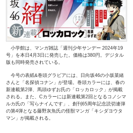
小学館は、マンガ雑誌「週刊少年サンデー 2024年19
号」を本日4月3日に発売した。価格は380円。デジタル
版も同時発売されている。
今号の表紙&巻頭グラビアには、日向坂46の小坂菜緒
さんと「名探偵コナン」が登場。巻頭カラーには、春の
新連載第2弾、馬頭ゆずお氏の「ロッカロック」が掲載
される。また、Cカラーには新連載第2回となるコノシマ
ルカ氏の「写らナイんです」、創刊65周年記念読切連弾
の第4弾となる藤野灰魚氏の怪獣マンガ「キシダヨウタ
マン」が掲載される。