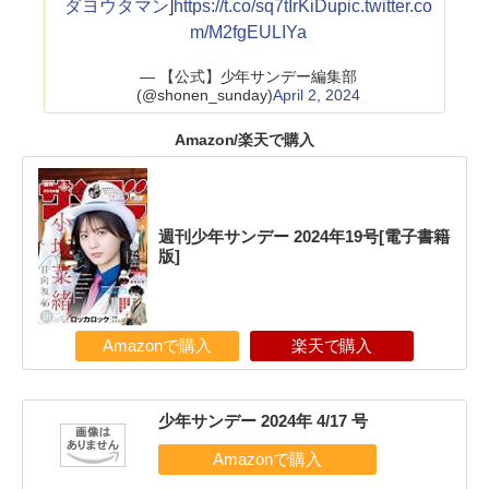
ダヨウタマン
]
https://t.co/sq7tIrKiDu
pic.twitter.co
m/M2fgEULIYa
— 【公式】少年サンデー編集部
(@shonen_sunday)
April 2, 2024
Amazon/楽天で購入
週刊少年サンデー 2024年19号[電子書籍
版]
Amazonで購入
楽天で購入
少年サンデー 2024年 4/17 号