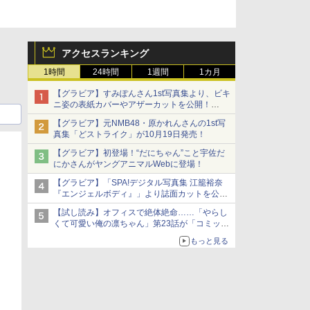
アクセスランキング
1時間
24時間
1週間
1カ月
【グラビア】すみぽんさん1st写真集より、ビキ
ニ姿の表紙カバーやアザーカットを公開！
タイトルは「offcourt（オフコート）」に決定
【グラビア】元NMB48・原かれんさんの1st写
真集「どストライク」が10月19日発売！
【グラビア】初登場！“だにちゃん”こと宇佐だ
にかさんがヤングアニマルWebに登場！
【グラビア】「SPA!デジタル写真集 江籠裕奈
『エンジェルボディ』」より誌面カットを公
開！
【試し読み】オフィスで絶体絶命……「やらし
くて可愛い俺の凛ちゃん」第23話が「コミック
シーモア」で先行配信！
もっと見る