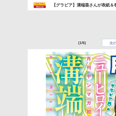
【グラビア】溝端葵さんが表紙＆巻
(1/6)
次