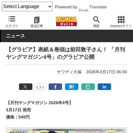
Powered by
Translate
MANGA Watch
雑誌
月刊ヤングマガジン
カテゴリ
過去記事
検索
Impressサイト
ニュース
【グラビア】表紙＆巻頭は前田敦子さん！ 「月刊
ヤングマガジン4号」のグラビア公開
サワディ大塚
2026年3月17日 06:00
リスト
【月刊ヤングマガジン 2026年4号】
3月17日 発売
価格：540円