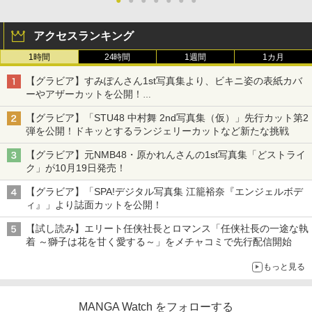
●
●
●
●
●
●
●
アクセスランキング
1時間
24時間
1週間
1カ月
【グラビア】すみぽんさん1st写真集より、ビキニ姿の表紙カバ
ーやアザーカットを公開！
タイトルは「offcourt（オフコート）」に決定
【グラビア】「STU48 中村舞 2nd写真集（仮）」先行カット第2
弾を公開！ドキッとするランジェリーカットなど新たな挑戦
【グラビア】元NMB48・原かれんさんの1st写真集「どストライ
ク」が10月19日発売！
【グラビア】「SPA!デジタル写真集 江籠裕奈『エンジェルボデ
ィ』」より誌面カットを公開！
【試し読み】エリート任侠社長とロマンス「任侠社長の一途な執
着 ～獅子は花を甘く愛する～」をメチャコミで先行配信開始
もっと見る
MANGA Watch をフォローする