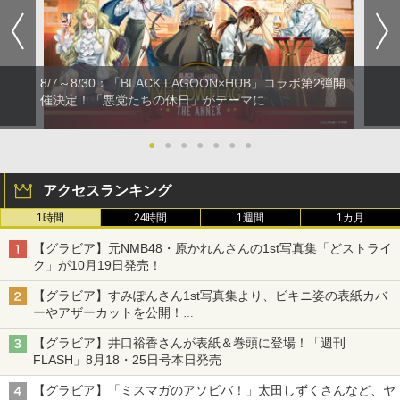
8/7～8/30：「BLACK LAGOON×HUB」コラボ第2弾開
催決定！「悪党たちの休日」がテーマに
●
●
●
●
●
●
●
アクセスランキング
1時間
24時間
1週間
1カ月
【グラビア】元NMB48・原かれんさんの1st写真集「どストライ
ク」が10月19日発売！
【グラビア】すみぽんさん1st写真集より、ビキニ姿の表紙カバ
ーやアザーカットを公開！
タイトルは「offcourt（オフコート）」に決定
【グラビア】井口裕香さんが表紙＆巻頭に登場！「週刊
FLASH」8月18・25日号本日発売
【グラビア】「ミスマガのアソビバ！」太田しずくさんなど、ヤ