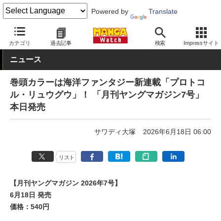
Powered by
Translate
MANGA Watch
雑誌
月刊ヤングマガジン
カテゴリ
過去記事
検索
Impressサイト
ニュース
巻頭カラーは海洋ファンタジー新連載「プロトコ
ル・リュウグウ」！ 「月刊ヤングマガジン7号」
本日発売
サワディ大塚
2026年6月18日 06:00
リスト
【月刊ヤングマガジン 2026年7号】
6月18日 発売
価格：540円