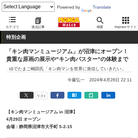
Powered by
Translate
MANGA Watch
少年
キン肉マン
カテゴリ
過去記事
検索
Impressサイト
特別企画
「キン肉マンミュージアム」が沼津にオープン！
貴重な原画の展示や”キン肉バスター”の体験まで
ゆでたまご嶋田氏「キン肉マンを世界に発信していきたい」
今藤弘一
2024年4月28日 22:11
リスト
【キン肉マンミュージアム in 沼津】
4月29日 オープン
会場：静岡県沼津市大手町 5-2-15