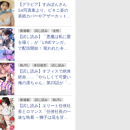
【グラビア】すみぽんさん
1st写真集より、ビキニ姿の
表紙カバーやアザーカットを
公開！
新連載
試し読み
女性
【試し読み】「悪魔は私に愛
を囁く」が「LINEマンガ」
で配信開始！ 呪われた令嬢×
執着深い司祭のダークファン
タジー
BL/TL
本日発売
試し読み
【試し読み】オフィスで絶体
絶命……「やらしくて可愛い
俺の凛ちゃん」第23話が「コ
ミックシーモア」で先行配
信！
新連載
試し読み
BL/TL
【試し読み】エリート任侠社
長とロマンス「任侠社長の一
途な執着 ～獅子は花を甘く
愛する～」をメチャコミで先
行配信開始