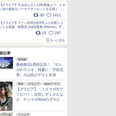
【グラビア】すみぽんさん1st写真集より、ビキ
ニ姿の表紙カバーやアザーカットを公開！ タ
イトルは「offcourt（オフコート）」に決定
30
1411
pic.x.com/xkV2ODhORh
【グラビア】ファン待望の約2年ぶり水着ショ
ットも収録「椛島光 2nd写真集 Ortensia」予約
受付開始 10月30日発売
23
297
pic.x.com/9nJQY0jUYz
もっと見る
新記事
漫画家
番組復活1周年記念！「マン
ガのラジオ」特番に「宇宙兄
弟」小山氏がゲスト出演
青年
グラビア
Web/アプリ
【グラビア】「ミスマガのア
ソビバ！」太田しずくさんな
ど、ヤンマガWebのグラビア
一挙公開！
グラビア