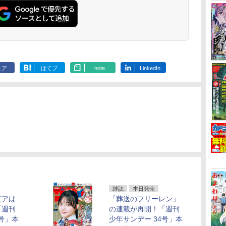
ェア
はてブ
note
LinkedIn
雑誌
本日発売
ビアは
「葬送のフリーレン」
「週刊
の連載が再開！「週刊
5号」本
少年サンデー 34号」本