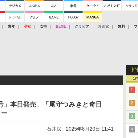
青年
少女
女性
BL/TL
グラビア
漫画家
無料
フ
1
8号」本日発売。「尾守つみきと奇日
ラー
石井聡
2025年8月20日 11:41