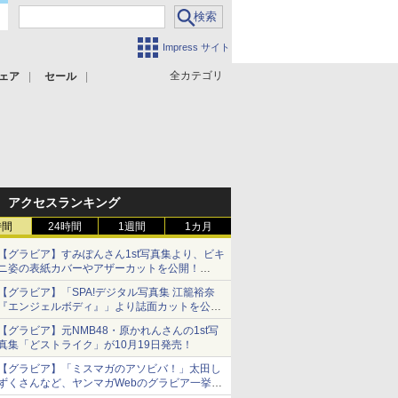
Impress サイト
全カテゴリ
ェア
セール
アクセスランキング
時間
24時間
1週間
1カ月
【グラビア】すみぽんさん1st写真集より、ビキ
ニ姿の表紙カバーやアザーカットを公開！
タイトルは「offcourt（オフコート）」に決定
【グラビア】「SPA!デジタル写真集 江籠裕奈
『エンジェルボディ』」より誌面カットを公
開！
【グラビア】元NMB48・原かれんさんの1st写
真集「どストライク」が10月19日発売！
【グラビア】「ミスマガのアソビバ！」太田し
ずくさんなど、ヤンマガWebのグラビア一挙公
開！