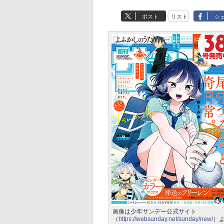
ポスト
リスト
シ
画像は少年サンデー公式サイト
（
https://websunday.net/sunday/new/
）