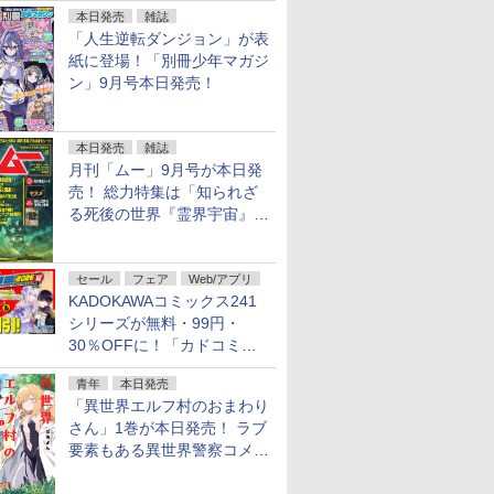
本日発売
雑誌
「人生逆転ダンジョン」が表
紙に登場！「別冊少年マガジ
ン」9月号本日発売！
本日発売
雑誌
月刊「ムー」9月号が本日発
売！ 総力特集は「知られざ
る死後の世界『霊界宇宙』の
謎」特別企画は「西郷隆盛の
不死伝説」
セール
フェア
Web/アプリ
KADOKAWAコミックス241
シリーズが無料・99円・
30％OFFに！「カドコミフ
ェア 2026」第2弾が開催中！
青年
本日発売
「異世界エルフ村のおまわり
さん」1巻が本日発売！ ラブ
要素もある異世界警察コメデ
ィ