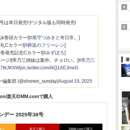
8号は本日発売!デジタル版も同時発売!
&巻頭カラー![
#尾守つみきと奇日常
。]
礼Cカラー![
#葬送のフリーレン
]
巻発売記念Cカラー![
#みずぽろ
]
最
ページ![帝乃三姉妹は案外、チョロい。]
#帝乃三
sq7tIrJKNW
pic.twitter.com/ikQ1AEJmeG
部 (@shonen_sunday)
August 19, 2025
zon/楽天/DMM.comで購入
デー 2025年38号
購入
楽天で購入
DMM.comで購入