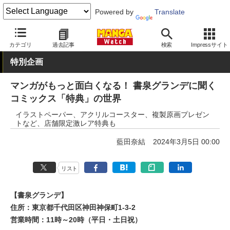
Powered by
Translate
MANGA Watch
書店
カテゴリ
過去記事
検索
Impressサイト
特別企画
マンガがもっと面白くなる！ 書泉グランデに聞く
コミックス「特典」の世界
イラストペーパー、アクリルコースター、複製原画プレゼン
トなど、店舗限定激レア特典も
藍田奈結
2024年3月5日 00:00
リスト
【書泉グランデ】
住所：東京都千代田区神田神保町1-3-2
営業時間：11時～20時（平日・土日祝）