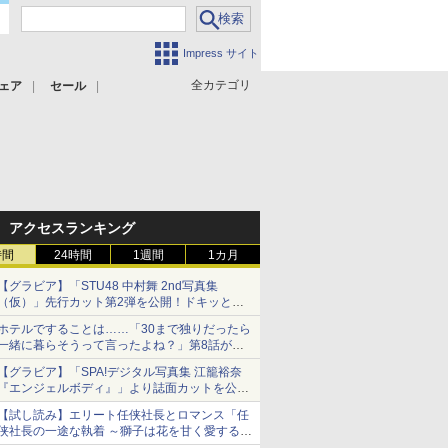
Impress サイト
全カテゴリ
ェア
セール
アクセスランキング
時間
24時間
1週間
1カ月
【グラビア】「STU48 中村舞 2nd写真集
（仮）」先行カット第2弾を公開！ドキッとす
るランジェリーカットなど新たな挑戦
ホテルですることは……「30まで独りだったら
一緒に暮らそうって言ったよね？」第8話が無
料公開。一緒にお風呂！
【グラビア】「SPA!デジタル写真集 江籠裕奈
『エンジェルボディ』」より誌面カットを公
開！
【試し読み】エリート任侠社長とロマンス「任
侠社長の一途な執着 ～獅子は花を甘く愛する
～」をメチャコミで先行配信開始