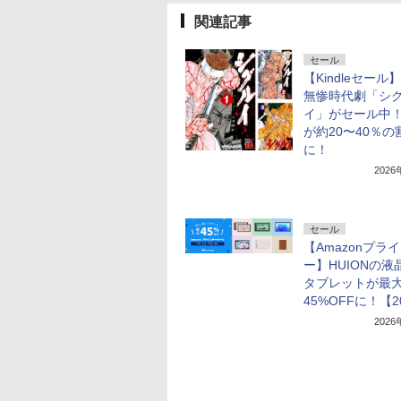
関連記事
セール
【Kindleセール
無惨時代劇「シ
イ」がセール中
が約20〜40％の
に！
202
セール
【Amazonプラ
ー】HUIONの液
タブレットが最
45%OFFに！【2
202