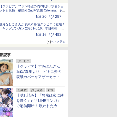
【グラビア】ファン待望の約2年ぶり水着ショ
ットも収録「椛島光 2nd写真集 Ortensia」予約
受付開始 10月30日発売
20
287
pic.x.com/9nJQY0jUYz
桃月なしこさんが表紙＆巻頭グラビアに登場！
「ヤングガンガン 2026 No.16」本日発売
pic.x.com/1Umi8x1SGO
16
493
もっと見る
新記事
グラビア
【グラビア】すみぽんさん
1st写真集より、ビキニ姿の
表紙カバーやアザーカットを
公開！
新連載
試し読み
女性
【試し読み】「悪魔は私に愛
を囁く」が「LINEマンガ」
で配信開始！ 呪われた令嬢×
執着深い司祭のダークファン
タジー