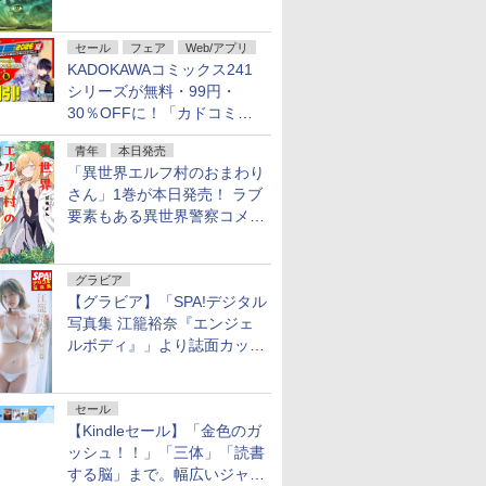
謎」特別企画は「西郷隆盛の
不死伝説」
セール
フェア
Web/アプリ
KADOKAWAコミックス241
シリーズが無料・99円・
30％OFFに！「カドコミフ
ェア 2026」第2弾が開催中！
青年
本日発売
「異世界エルフ村のおまわり
さん」1巻が本日発売！ ラブ
要素もある異世界警察コメデ
ィ
グラビア
【グラビア】「SPA!デジタル
写真集 江籠裕奈『エンジェ
ルボディ』」より誌面カット
を公開！
セール
【Kindleセール】「金色のガ
ッシュ！！」「三体」「読書
する脳」まで。幅広いジャン