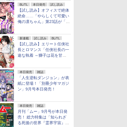
BL/TL
本日発売
試し読み
【試し読み】オフィスで絶体
絶命……「やらしくて可愛い
俺の凛ちゃん」第23話が「コ
ミックシーモア」で先行配
信！
新連載
試し読み
BL/TL
【試し読み】エリート任侠社
長とロマンス「任侠社長の一
途な執着 ～獅子は花を甘く
愛する～」をメチャコミで先
行配信開始
本日発売
雑誌
「人生逆転ダンジョン」が表
紙に登場！「別冊少年マガジ
ン」9月号本日発売！
本日発売
雑誌
月刊「ムー」9月号が本日発
売！ 総力特集は「知られざ
る死後の世界『霊界宇宙』の