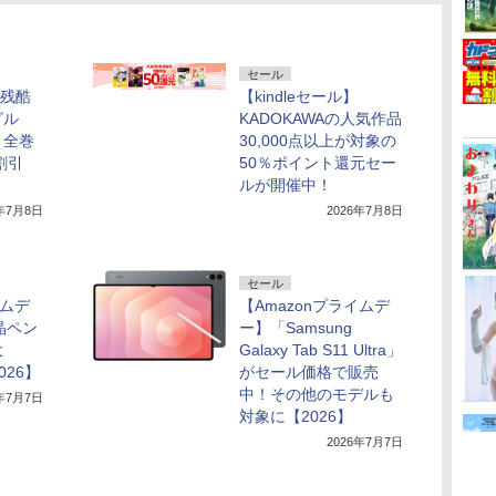
セール
】残酷
【kindleセール】
グル
KADOKAWAの人気作品
！全巻
30,000点以上が対象の
割引
50％ポイント還元セー
ルが開催中！
6年7月8日
2026年7月8日
セール
イムデ
【Amazonプライムデ
晶ペン
ー】「Samsung
大
Galaxy Tab S11 Ultra」
026】
がセール価格で販売
中！その他のモデルも
6年7月7日
対象に【2026】
2026年7月7日