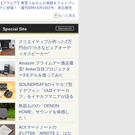
【グラビア】東雲うみさんが表紙＆フォトブッ
クに登場！「週刊SPA! 8月19日号」本日発売
もっと見る
Special Site
クリエイティブが作った2万
円台の“小さなピュアオーデ
ィオスピーカー”
Amazon プライムデー過去最
安! Anker注目プロジェクタ
ー3モデルを使ってみた
SOUNDPEATSのイヤカフ型
イヤフォン「UU2イヤーカ
フ」をイヤカフマニアが語る
鳥肌ものの「DENON
HOME」サウンドを体感し
た！
AIスマートノートの
iFLYTEK「AINOTE 2」はな