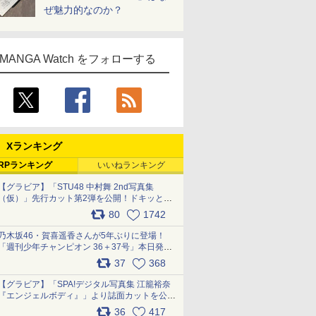
ぜ魅力的なのか？
MANGA Watch をフォローする
Xランキング
RPランキング
いいねランキング
【グラビア】「STU48 中村舞 2nd写真集
（仮）」先行カット第2弾を公開！ドキッとす
るランジェリーカットなど新たな挑戦
80
1742
pic.x.com/9uvxXReveK
乃木坂46・賀喜遥香さんが5年ぶりに登場！
「週刊少年チャンピオン 36＋37号」本日発
売 pic.x.com/2Mo85ZlRvK
37
368
【グラビア】「SPA!デジタル写真集 江籠裕奈
『エンジェルボディ』」より誌面カットを公
開！ pic.x.com/Yl52UEMoko
36
417