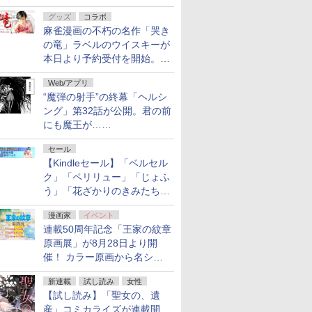
ルの電子書籍が最大65％オ
グッズ
コラボ
フ！「Kindle本サマーセー
麻雀漫画の不朽の名作「哭き
ル」第2弾が開催中！
の竜」ラベルのウイスキーが
本日より予約受付を開始。8
月16日まで
Web/アプリ
“魔弾の射手”の終幕「ヘルシ
ング」第32話が公開。君の前
にも魔王が……
セール
【Kindleセール】「ベルセル
ク」「ペリリュー」「じょふ
う」「花ざかりのきみたち
へ」などが最大50％オフ！
漫画家
イベント
「白泉社 夏の大割引セー
連載50周年記念「王家の紋章
ル」が開催中！
原画展」が8月28日より開
催！ カラー原画から名シー
ンの原稿まで
新連載
試し読み
女性
【試し読み】「聖女の、遺
産」コミカライズが連載開