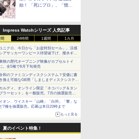
始！ 「死にプロ」、「惚れ
魔女」作者による異世界ロマ
ンス
Impress Watchシリーズ 人気記事
時間
24時間
1週間
1カ月
ユニクロ、今日から「お盆特別セール」。涼感
シアサッカーワンピース待望値下げ、撥水ギア
ショーツは1990円に
東映の歴代オープニング映像がカプセルトイ
に。全5種で8月下旬発売
令和のファミコンディスクシステム？安価に書
き換え可能なGB用「しましまディスクシステ
ム」
カルディ、オンライン限定「ネコバッグ＆タン
ブラーセット」を一般販売。7月の抽選販売の
当選無効分
イオン、ウイスキー「山崎」「白州」「響」な
ど7種を抽選販売。応募は本日20時まで
もっと見る
夏のイベント特集！