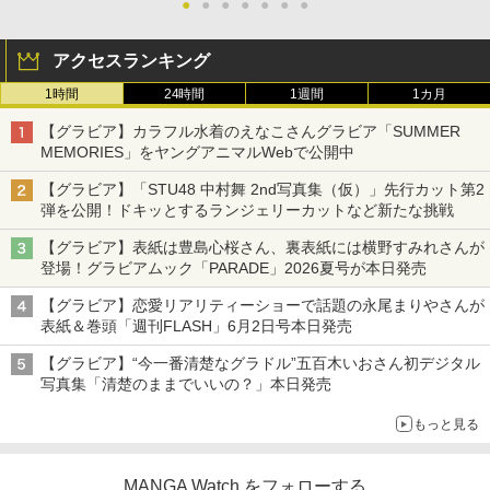
●
●
●
●
●
●
●
アクセスランキング
1時間
24時間
1週間
1カ月
【グラビア】カラフル水着のえなこさんグラビア「SUMMER
MEMORIES」をヤングアニマルWebで公開中
【グラビア】「STU48 中村舞 2nd写真集（仮）」先行カット第2
弾を公開！ドキッとするランジェリーカットなど新たな挑戦
【グラビア】表紙は豊島心桜さん、裏表紙には横野すみれさんが
登場！グラビアムック「PARADE」2026夏号が本日発売
【グラビア】恋愛リアリティーショーで話題の永尾まりやさんが
表紙＆巻頭「週刊FLASH」6月2日号本日発売
【グラビア】“今一番清楚なグラドル”五百木いおさん初デジタル
写真集「清楚のままでいいの？」本日発売
もっと見る
MANGA Watch をフォローする