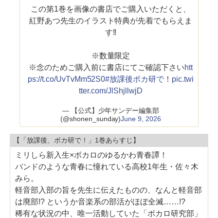
この第1巻を画像の書店でご購入いただくと、
紅野あつ先生のイラスト特典が先着でもらえま
す!!
※数量限定
※念のためご購入前に書店にてご確認下さい
htt
ps://t.co/UvTvMm52S0
#放課後ボカ研で
！
pic.twi
tter.com/JlShjllwjD
— 【公式】少年サンデー編集部
(@shonen_sunday)
June 9, 2026
【「放課後、ボカ研で！」1巻あらすじ】
ミリしら新入生×ボカロのゆるかわ青春譚！
バンドのような青春に憧れている高校1年生・佐々木
みら。
軽音部入部の旨を先生に伝えたものの、なんと軽音部
は廃部!? というか音楽系の部活がほぼ全滅……!?
稀有な状況の中、唯一活動していた「ボカロ研究部」