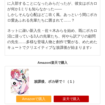
に入部することになったみらだったが、彼女はボカロ
が何か1ミリも知らなかった――
しかしそんな心配はどこ吹く風。あっという間にボカ
ロ愛あふれる先輩たちに囲まれて……？
ネットに疎い新入生・佐々木みらを始め、既にボカロ
沼に浸っている3人の先輩たち、何やら訳アリの顧問
の先生……多様な登場人物と創作で繋がる、めためた
キュートでクリエイティブな放課後が始まります♪
Amazon/楽天で購入
放課後、ボカ研で！（１）
Amazonで購入
楽天で購入