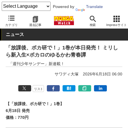
Powered by
Translate
MANGA Watch
少年
カテゴリ
過去記事
検索
Impressサイト
ニュース
「放課後、ボカ研で！」1巻が本日発売！ ミリし
ら新入生×ボカロのゆるかわ青春譚
「週刊少年サンデー」新連載！
サワディ大塚
2026年6月18日 06:00
リスト
【「放課後、ボカ研で！」1巻】
6月18日 発売
価格：770円