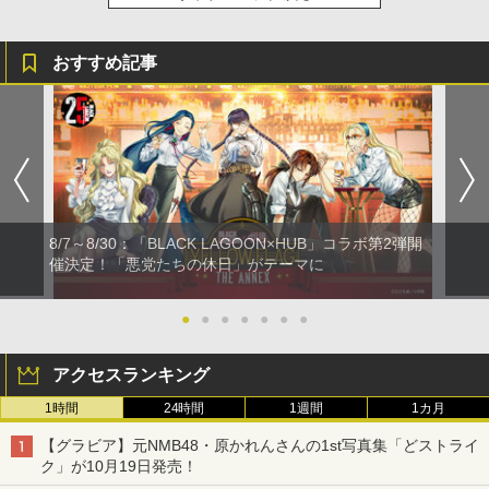
おすすめ記事
8/7～8/30：「BLACK LAGOON×HUB」コラボ第2弾開
催決定！「悪党たちの休日」がテーマに
●
●
●
●
●
●
●
アクセスランキング
1時間
24時間
1週間
1カ月
【グラビア】元NMB48・原かれんさんの1st写真集「どストライ
ク」が10月19日発売！