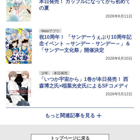
本日発売！ カップルになってから初めて
の夏
2026年6月11日
Web/アプリ
祝10周年！ 「サンデーうぇぶり10周年記
念イベント ～サンデー・サンデー～」＆
「サンデー文化祭」開催決定
2026年6月10日
少年
本日発売
「いつか宇宙から」1巻が本日発売！ 西
森博之氏×稲葉光史氏によるSFコメディ
2026年5月12日
もっと関連記事を見る
トップページに戻る