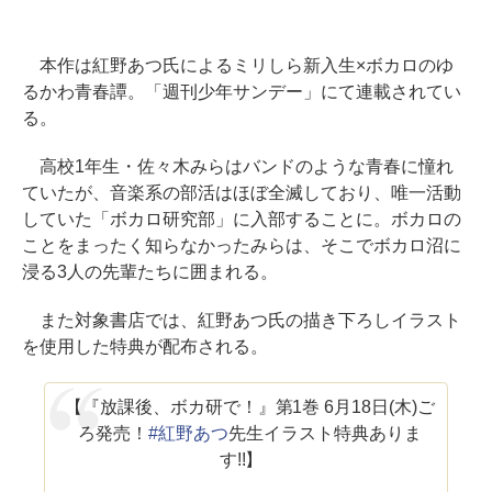
本作は紅野あつ氏によるミリしら新入生×ボカロのゆ
るかわ青春譚。「週刊少年サンデー」にて連載されてい
る。
高校1年生・佐々木みらはバンドのような青春に憧れ
ていたが、音楽系の部活はほぼ全滅しており、唯一活動
していた「ボカロ研究部」に入部することに。ボカロの
ことをまったく知らなかったみらは、そこでボカロ沼に
浸る3人の先輩たちに囲まれる。
また対象書店では、紅野あつ氏の描き下ろしイラスト
を使用した特典が配布される。
【『放課後、ボカ研で！』第1巻 6月18日(木)ご
ろ発売！
#紅野あつ
先生イラスト特典ありま
す!!】