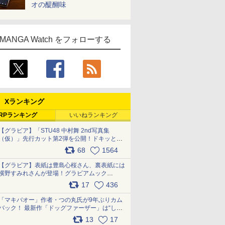
オの醍醐味
MANGA Watch をフォローする
Xランキング
RPランキング
いいねランキング
【グラビア】「STU48 中村舞 2nd写真集
（仮）」先行カット第2弾を公開！ドキッとす
るランジェリーカットなど新たな挑戦
68
1564
pic.x.com/9uvxXReveK
【グラビア】表紙は豊島心桜さん、裏表紙には
横野すみれさんが登場！グラビアムック
「PARADE」2026夏号が本日発売
17
436
pic.x.com/hYZlU1GBwl
「マキバオー」作者・つの丸氏が9年ぶりカム
バック！ 最新作「ドッグファーザー」は“しゃ
べらない動物”とのリアルな暮らしを描く 「も
13
17
うこれ以上の幸せはない」……一緒に暮らす愛