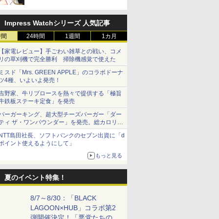
Impress Watchシリーズ 人気記事
時間
24時間
1週間
1カ月
【家電レビュー】手ごわい雑草との戦い、コメ
リの草刈機で完全勝利 掃除機感覚で使えた
ミスド「Mrs. GREEN APPLE」のコラボドーナ
ツ4種、いよいよ発売！
吉野家、牛リブロースを熱々で提供する「極旨
牛鉄板ステーキ定食」を発売
バーガーキング、超大型チーズバーガー「ダー
ティ ザ・ワンパウンダー」を発売。総カロリー
約1656kcal、総重量約527g！
NTT島田社長、ソフトバンクのセブン出資に「d
ポイント使えるようにして」
もっと見る
夏のイベント特集！
8/7～8/30：「BLACK
LAGOON×HUB」コラボ第2
弾開催決定！「悪党たちの休