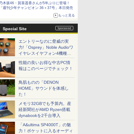
乃木坂46・賀喜遥香さんが5年ぶりに登場！
「週刊少年チャンピオン 36＋37号」本日発売
もっと見る
Special Site
エントリーなのに脅威の実
力!「Osprey」Noble Audioワ
イヤレスイヤフォン4機種を
一気に聴く
性能の良いお得な中古PC情
報はこのページでチェック！
鳥肌ものの「DENON
HOME」サウンドを体感し
た！
メモリ32GBでも予算内。産
経新聞社がAMD Ryzen搭載
dynabookを2千台導入
「A&ultima SP4000T」の魅
力！ポケットに入るオーディ