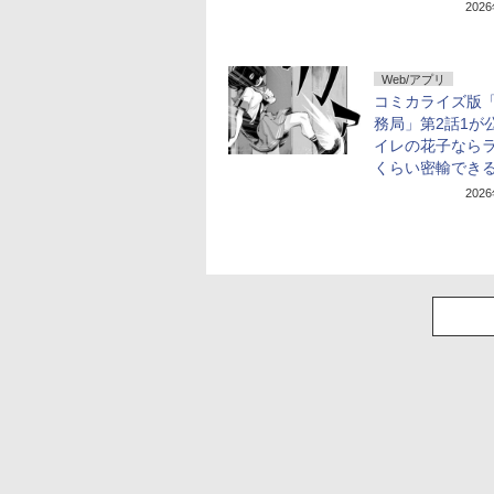
202
Web/アプリ
コミカライズ版
務局」第2話1が
イレの花子なら
くらい密輸でき
202