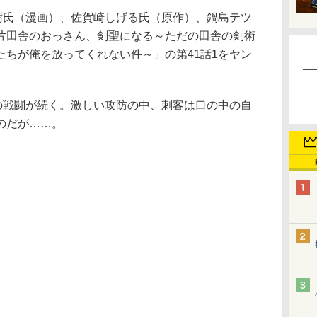
樹氏（漫画）、佐賀崎しげる氏（原作）、鍋島テツ
片田舎のおっさん、剣聖になる～ただの田舎の剣術
たちが俺を放ってくれない件～」の第41話1をヤン
の戦闘が続く。激しい攻防の中、刺客は口の中の自
のだが……。