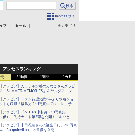
Impress サイト
全カテゴリ
ェア
セール
アクセスランキング
時間
24時間
1週間
1カ月
【グラビア】カラフル水着のえなこさんグラビ
ア「SUMMER MEMORIES」をヤングアニマル
Webで公開中
【グラビア】ファン待望の約2年ぶり水着ショ
ットも収録「椛島光 2nd写真集 Ortensia」予約
受付開始
【グラビア】「STU48 中村舞 2nd写真集
10月30日発売
（仮）」先行カット第2弾を公開！ドキッとす
るランジェリーカットなど新たな挑戦
【グラビア】中田花奈さんの誕生日に、3rd写真
集「Bougainvillea」の書影を公開