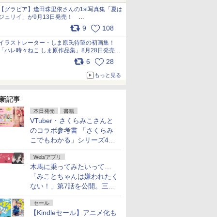
犬たちへ… pic.x.com/hEr88DgVyD
【グラビア】逢田珠里依さんの1st写真集「夏は
ジュリイ」が9月13日発売！
pic.x.com/9ampGWAO1t
9
108
イラストレーター・しま原氏待望の初画集！
「ハレ時々ねこ しま原作品集」8月28日発売
pic.x.com/zj5aobjUSp
6
28
もっと見る
新記事
本日発売
書籍
VTuber・さくらみこさんと
のコラボ参考書 「さくらみ
こでもわかる」シリーズ4冊
が本日発売！
Web/アプリ
木馬に乗ってみたいって…
「みことちゃんは嫌われたく
ない！」第7話を公開。三角
じゃない方か
セール
【Kindleセール】アニメ化も