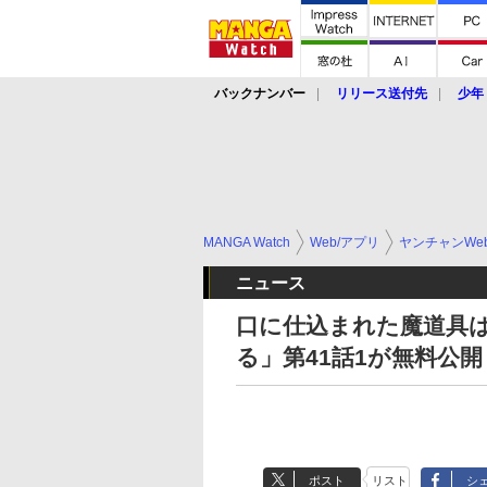
バックナンバー
リリース送付先
少年
MANGA Watch
Web/アプリ
ヤンチャンWe
ニュース
口に仕込まれた魔道具
る」第41話1が無料公開
ポスト
リスト
シ