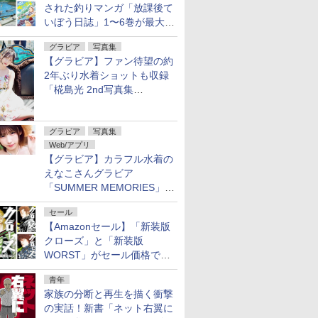
された釣りマンガ「放課後て
いぼう日誌」1〜6巻が最大
50％オフのセール中！
グラビア
写真集
【グラビア】ファン待望の約
2年ぶり水着ショットも収録
「椛島光 2nd写真集
Ortensia」予約受付開始
グラビア
写真集
Web/アプリ
【グラビア】カラフル水着の
えなこさんグラビア
「SUMMER MEMORIES」を
ヤングアニマルWebで公開中
セール
【Amazonセール】「新装版
クローズ」と「新装版
WORST」がセール価格で販
売中！
青年
家族の分断と再生を描く衝撃
の実話！新書「ネット右翼に