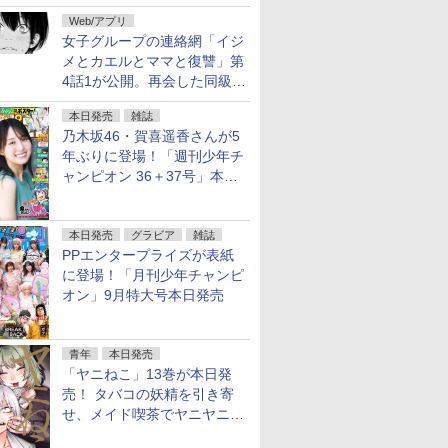
花嫁 -ヴァルキュリア-」1巻
Web/アプリ
本日発売
女子グループの連絡網「イジ
メとカエルとママと復讐」第
4話1が公開。再会した同級生
は……
本日発売
雑誌
乃木坂46・賀喜遥香さんが5
年ぶりに登場！「週刊少年チ
ャンピオン 36＋37号」本日
発売
本日発売
グラビア
雑誌
PPエンタープライズが表紙
に登場！「月刊少年チャンピ
オン」9月特大号本日発売
青年
本日発売
「ヤニねこ」13巻が本日発
売！ タバコの妖精を引き寄
せ、メイド喫茶でヤニヤニき
ゅん