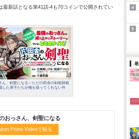
最新話となる第41話-4も70コインで公開されてい
最
さん、剣聖になる～ただの田舎の剣術師範
成した弟子たちが俺を放ってくれない件
のおっさん、剣聖になる
zon Prime Videoで観る