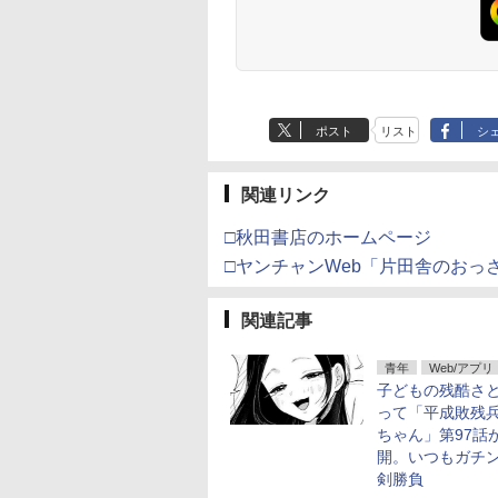
ポスト
リスト
シ
関連リンク
□秋田書店のホームページ
□ヤンチャンWeb「片田舎のおっ
関連記事
青年
Web/アプリ
子どもの残酷さ
って「平成敗残
ちゃん」第97話
開。いつもガチ
剣勝負