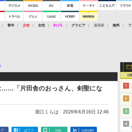
青年
少女
女性
BL/TL
グラビア
漫画家
無料
フ
b
1
は……「片田舎のおっさん、剣聖にな
堀江くらは
2026年6月16日 12:46
ェア
はてブ
note
LinkedIn