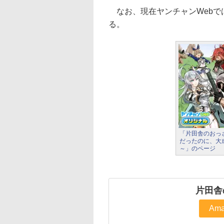
なお、現在ヤンチャンWebでは
る。
「片田舎のおっ
だったのに、大
～」のページ
片田舎
Ama