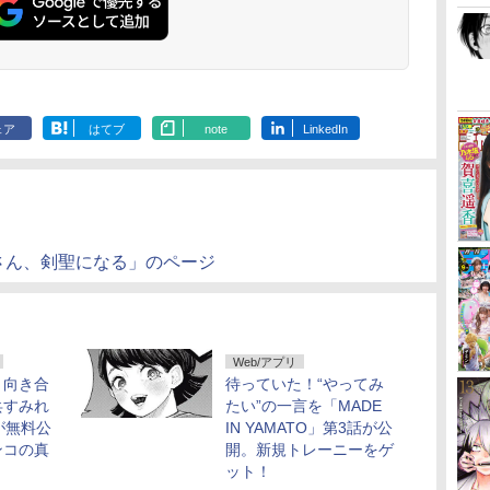
ェア
はてブ
note
LinkedIn
さん、剣聖になる」のページ
Web/アプリ
と向き合
待っていた！“やってみ
兵すみれ
たい”の一言を「MADE
が無料公
IN YAMATO」第3話が公
ンコの真
開。新規トレーニーをゲ
ット！