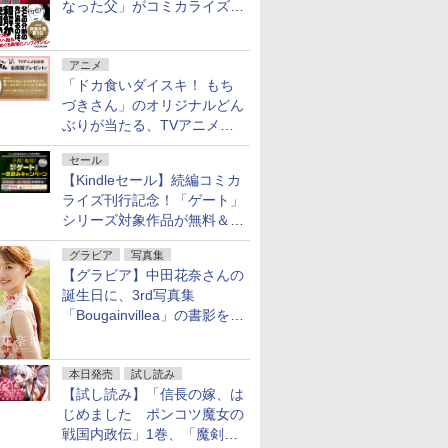
なった父」がコミカライズ。
9月30日発売
アニメ
「ドカ食いダイスキ！ もち
づきさん」のオリジナルどん
ぶりが当たる、TVアニメ公
式Xキャンペーンが開催中！
セール
【Kindleセール】続編コミカ
ライズ刊行記念！「ゲート」
シリーズ対象作品が無料＆最
大80%オフ！
グラビア
写真集
【グラビア】中田花奈さんの
誕生日に、3rd写真集
「Bougainvillea」の書影を公
開
本日発売
試し読み
【試し読み】「信長の嫁、は
じめました ポンコツ魔女の
戦国内政伝」1巻、「魔剣の