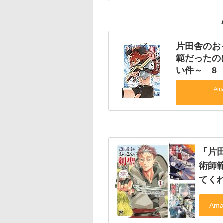
片田舎のお
範だったの
い件～ 8
Am
「片
術師
てく