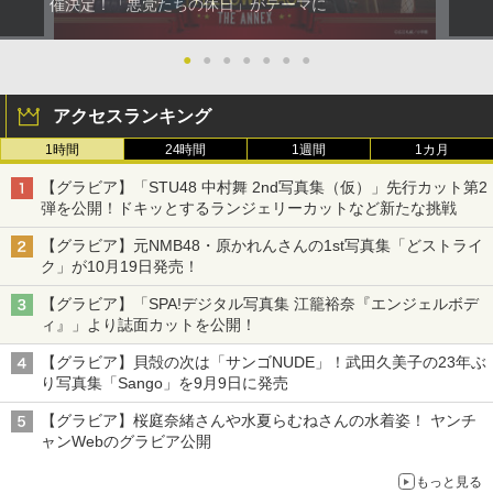
催決定！「悪党たちの休日」がテーマに
●
●
●
●
●
●
●
アクセスランキング
1時間
24時間
1週間
1カ月
【グラビア】「STU48 中村舞 2nd写真集（仮）」先行カット第2
弾を公開！ドキッとするランジェリーカットなど新たな挑戦
【グラビア】元NMB48・原かれんさんの1st写真集「どストライ
ク」が10月19日発売！
【グラビア】「SPA!デジタル写真集 江籠裕奈『エンジェルボデ
ィ』」より誌面カットを公開！
【グラビア】貝殻の次は「サンゴNUDE」！武田久美子の23年ぶ
り写真集「Sango」を9月9日に発売
【グラビア】桜庭奈緒さんや水夏らむねさんの水着姿！ ヤンチ
ャンWebのグラビア公開
もっと見る