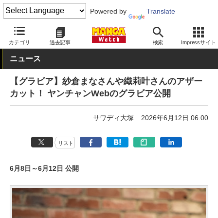
Powered by
Translate
MANGA Watch
Web/アプリ
ヤンチャンWeb
カテゴリ
過去記事
検索
Impressサイト
ニュース
【グラビア】紗倉まなさんや織莉叶さんのアザー
カット！ ヤンチャンWebのグラビア公開
サワディ大塚
2026年6月12日 06:00
リスト
6月8日～6月12日 公開