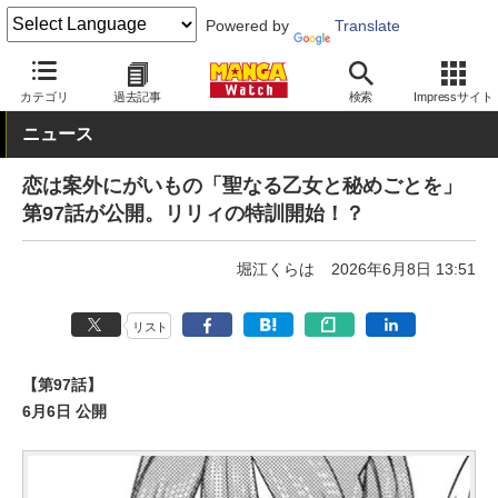
Powered by
Translate
MANGA Watch
Web/アプリ
ヤンマガWeb
カテゴリ
過去記事
検索
Impressサイト
ニュース
恋は案外にがいもの「聖なる乙女と秘めごとを」
第97話が公開。リリィの特訓開始！？
堀江くらは
2026年6月8日 13:51
リスト
【第97話】
6月6日 公開