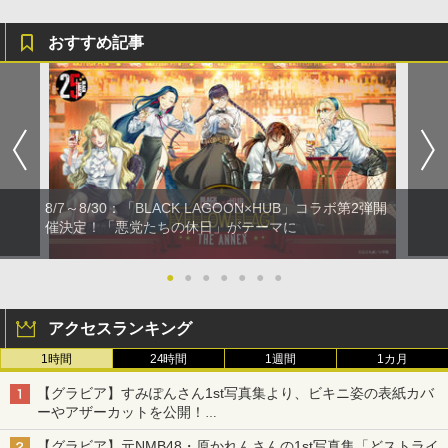
おすすめ記事
8/7～8/30：「BLACK LAGOON×HUB」コラボ第2弾開
催決定！「悪党たちの休日」がテーマに
●
●
●
●
●
●
●
アクセスランキング
1時間
24時間
1週間
1カ月
【グラビア】すみぽんさん1st写真集より、ビキニ姿の表紙カバ
ーやアザーカットを公開！
タイトルは「offcourt（オフコート）」に決定
【グラビア】元NMB48・原かれんさんの1st写真集「どストライ