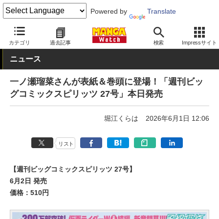
Powered by
Translate
MANGA Watch
本日発売
カテゴリ
過去記事
検索
Impressサイト
ニュース
一ノ瀬瑠菜さんが表紙＆巻頭に登場！「週刊ビッ
グコミックスピリッツ 27号」本日発売
堀江くらは
2026年6月1日 12:06
リスト
【週刊ビッグコミックスピリッツ 27号】
6月2日 発売
価格：510円