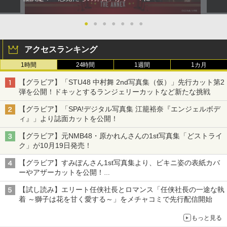
●
●
●
●
●
●
●
アクセスランキング
1時間
24時間
1週間
1カ月
【グラビア】「STU48 中村舞 2nd写真集（仮）」先行カット第2
弾を公開！ドキッとするランジェリーカットなど新たな挑戦
【グラビア】「SPA!デジタル写真集 江籠裕奈『エンジェルボデ
ィ』」より誌面カットを公開！
【グラビア】元NMB48・原かれんさんの1st写真集「どストライ
ク」が10月19日発売！
【グラビア】すみぽんさん1st写真集より、ビキニ姿の表紙カバ
ーやアザーカットを公開！
タイトルは「offcourt（オフコート）」に決定
【試し読み】エリート任侠社長とロマンス「任侠社長の一途な執
着 ～獅子は花を甘く愛する～」をメチャコミで先行配信開始
もっと見る