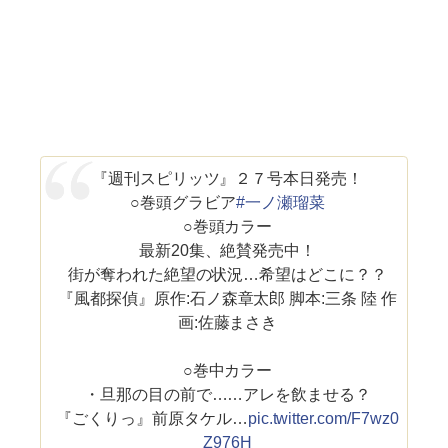
『週刊スピリッツ』２７号本日発売！
○巻頭グラビア
#一ノ瀬瑠菜
○巻頭カラー
最新20集、絶賛発売中！
街が奪われた絶望の状況…希望はどこに？？
『風都探偵』原作:石ノ森章太郎 脚本:三条 陸 作
画:佐藤まさき
○巻中カラー
・旦那の目の前で……アレを飲ませる？
『ごくりっ』前原タケル…
pic.twitter.com/F7wz0
Z976H