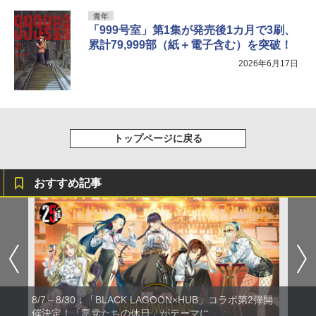
青年
「999号室」第1集が発売後1カ月で3刷、
累計79,999部（紙＋電子含む）を突破！
2026年6月17日
トップページに戻る
おすすめ記事
8/7～8/30：「BLACK LAGOON×HUB」コラボ第2弾開
催決定！「悪党たちの休日」がテーマに