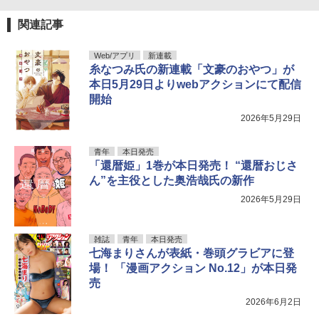
関連記事
Web/アプリ
新連載
糸なつみ氏の新連載「文豪のおやつ」が
本日5月29日よりwebアクションにて配信
開始
2026年5月29日
青年
本日発売
「還暦姫」1巻が本日発売！ “還暦おじさ
ん”を主役とした奥浩哉氏の新作
2026年5月29日
雑誌
青年
本日発売
七海まりさんが表紙・巻頭グラビアに登
場！ 「漫画アクション No.12」が本日発
売
2026年6月2日